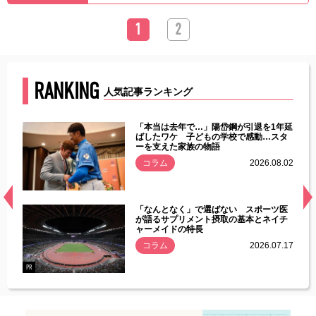
1
2
RANKING
人気記事ランキング
じた違
「本当は去年で…」陽岱鋼が引退を1年延
す」永
ばしたワケ 子どもの学校で感動…スタ
ーを支えた家族の物語
.08.01
コラム
2026.08.02
経異常
「なんとなく」で選ばない スポーツ医
づいた
が語るサプリメント摂取の基本とネイチ
ャーメイドの特長
コラム
2026.07.17
.07.21
PR