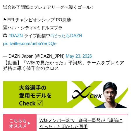
試合終了間際にプレミアリーグへ導くゴール！
🏴󠁧󠁢󠁥󠁮󠁧󠁿EFLチャンピオンシップ PO決勝
🆚ハル・シティ×ミドルズブラ
📺️
#DAZN
ライブ配信中
#だったらDAZN
pic.twitter.com/uebbYerDQe
— DAZN Japan (@DAZN_JPN)
May 23, 2026
【動画】「W杯で見たかった」平河悠、チームをプレミア
昇格に導く値千金のクロス
W杯メンバー落ち 森保一監督が「議論に
こちらも
▶︎
オススメ
なった」と明かした選手