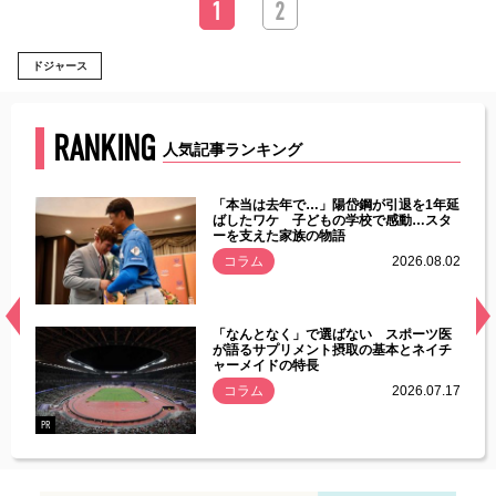
1
2
ドジャース
RANKING
人気記事ランキング
じた違
「本当は去年で…」陽岱鋼が引退を1年延
す」永
ばしたワケ 子どもの学校で感動…スタ
ーを支えた家族の物語
.08.01
コラム
2026.08.02
経異常
「なんとなく」で選ばない スポーツ医
づいた
が語るサプリメント摂取の基本とネイチ
ャーメイドの特長
コラム
2026.07.17
.07.21
PR