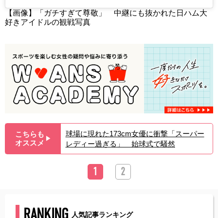
【画像】「ガチすぎて尊敬」 中継にも抜かれた日ハム大
好きアイドルの観戦写真
球場に現れた173cm女優に衝撃「スーパー
こちらも
▶︎
オススメ
レディー過ぎる」 始球式で騒然
1
2
RANKING
人気記事ランキング