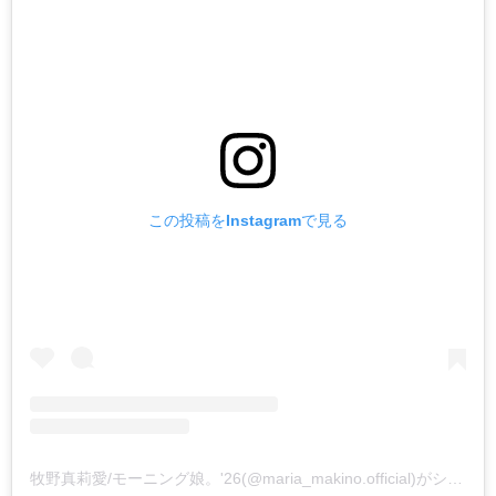
この投稿をInstagramで見る
牧野真莉愛/モーニング娘。'26(@maria_makino.official)がシェアした投稿