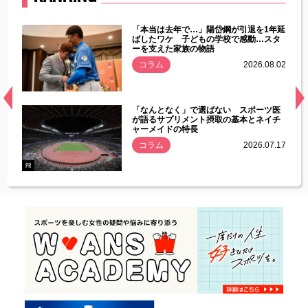
じた違
「本当は去年で…」陽岱鋼が引退を1年延
す」永
ばしたワケ 子どもの学校で感動…スタ
ーを支えた家族の物語
.08.01
コラム
2026.08.02
経異常
「なんとなく」で選ばない スポーツ医
づいた
が語るサプリメント摂取の基本とネイチ
ャーメイドの特長
コラム
2026.07.17
.07.21
PR