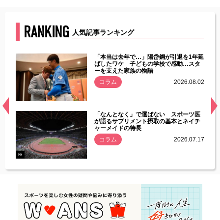
RANKING
人気記事ランキング
じた違
「本当は去年で…」陽岱鋼が引退を1年延
す」永
ばしたワケ 子どもの学校で感動…スタ
ーを支えた家族の物語
.08.01
コラム
2026.08.02
経異常
「なんとなく」で選ばない スポーツ医
づいた
が語るサプリメント摂取の基本とネイチ
ャーメイドの特長
コラム
2026.07.17
.07.21
PR