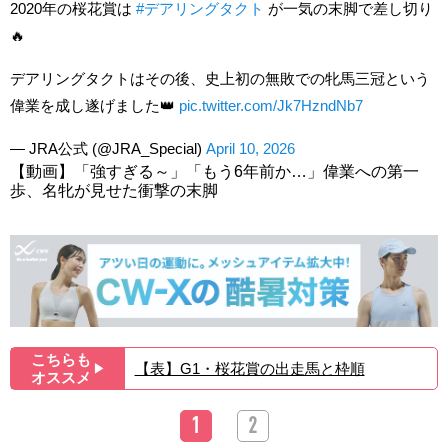
2020年の桜花賞は
#デアリングタクト
が一気の末脚で差し切り
🔥
デアリングタクトはその後、史上初の無敗での牝馬三冠という
偉業を成し遂げました👑
pic.twitter.com/Jk7HzndNb7
— JRA公式 (@JRA_Special)
April 10, 2026
【動画】「強すぎる～」「もう6年前か…」偉業への第一
歩、名牝が見せた衝撃の末脚
こちらも
【表】G1・桜花賞の出走馬と枠順
▶︎
オススメ
1
2