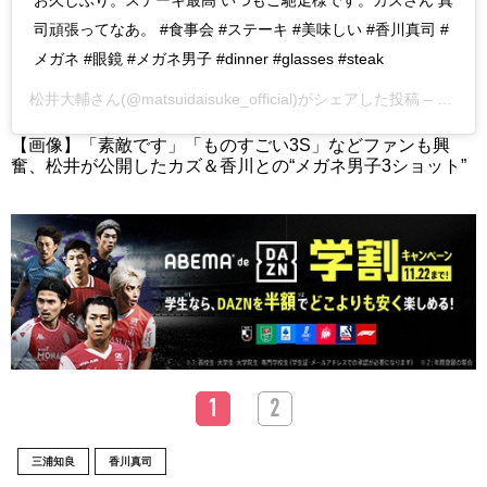
お久しぶり。ステーキ最高 いつもご馳走様です。カズさん 真
司頑張ってなあ。 #食事会 #ステーキ #美味しい #香川真司 #
メガネ #眼鏡 #メガネ男子 #dinner #glasses #steak
松井大輔
さん(@matsuidaisuke_official)がシェアした投稿 –
2019
【画像】「素敵です」「ものすごい3S」などファンも興
奮、松井が公開したカズ＆香川との“メガネ男子3ショット”
1
2
三浦知良
香川真司