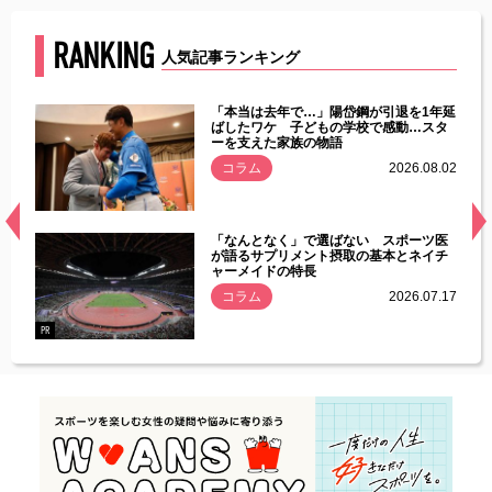
RANKING
人気記事ランキング
じた違
「本当は去年で…」陽岱鋼が引退を1年延
す」永
ばしたワケ 子どもの学校で感動…スタ
ーを支えた家族の物語
.08.01
コラム
2026.08.02
経異常
「なんとなく」で選ばない スポーツ医
づいた
が語るサプリメント摂取の基本とネイチ
ャーメイドの特長
コラム
2026.07.17
.07.21
PR