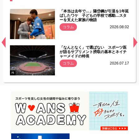
じた違
「本当は去年で…」陽岱鋼が引退を1年延
す」永
ばしたワケ 子どもの学校で感動…スタ
ーを支えた家族の物語
.08.01
コラム
2026.08.02
経異常
「なんとなく」で選ばない スポーツ医
づいた
が語るサプリメント摂取の基本とネイチ
ャーメイドの特長
コラム
2026.07.17
.07.21
PR