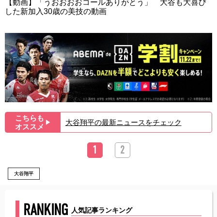
【動画】「うおおおおコールありがとう」 大谷も大喜び
した新加入30歳の美技の動画
こちらも
大谷翔平の最新ニュースをチェック
▶︎
オススメ
1
2
大谷翔平
RANKING
人気記事ランキング