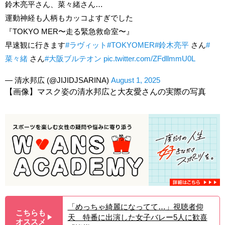
鈴木亮平さん、菜々緒さん…
運動神経も人柄もカッコよすぎでした
『TOKYO MER〜走る緊急救命室〜』
早速観に行きます
#ラヴィット
#TOKYOMER
#鈴木亮平
さん
#
菜々緒
さん
#大阪ブルテオン
pic.twitter.com/ZFdllmmU0L
— 清水邦広 (@JIJIDJSARINA)
August 1, 2025
【画像】マスク姿の清水邦広と大友愛さんの実際の写真
「めっちゃ綺麗になってて…」視聴者仰
こちらも
天 特番に出演した女子バレー5人に歓喜
▶︎
オススメ