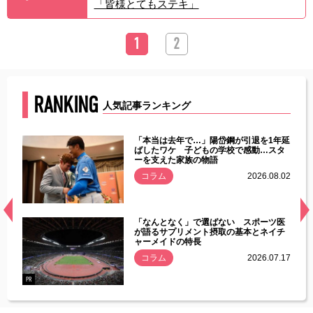
「皆様とてもステキ」
1
2
RANKING
人気記事ランキング
じた違
「本当は去年で…」陽岱鋼が引退を1年延
す」永
ばしたワケ 子どもの学校で感動…スタ
ーを支えた家族の物語
.08.01
コラム
2026.08.02
経異常
「なんとなく」で選ばない スポーツ医
づいた
が語るサプリメント摂取の基本とネイチ
ャーメイドの特長
コラム
2026.07.17
.07.21
PR