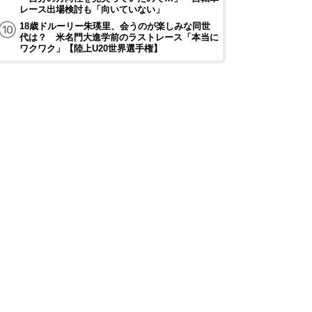
レース出場検討も「向いていない」
18歳ドルーリー朱瑛里、会うのが楽しみな同世
代は？ 米名門大進学前のラストレース「本当に
ワクワク」【陸上U20世界選手権】