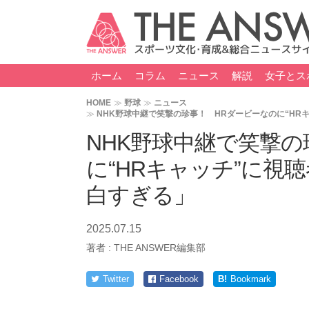
ホーム
コラム
ニュース
解説
女子とス
HOME
野球
ニュース
NHK野球中継で笑撃の珍事！ HRダービーなのに“HR
NHK野球中継で笑撃の
に“HRキャッチ”に視
白すぎる」
2025.07.15
著者 :
THE ANSWER編集部
Twitter
Facebook
B!
Bookmark