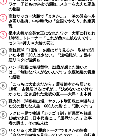
ワケ 子どもの学校で感動…スターを支えた家族
の物語
高校サッカー決勝で「まさか…」 涙の盟友へ歩
み寄り抱擁、中学時代の「全国でやろう」約束実
現
桑木志帆が全英女王になれたワケ 大雨に打たれ
1時間…トレーナー「これが桑木志帆なんです」
センス×努力＝大輪の花に
高校野球「7回制」を親はどう見るか 取材で聞
いた本音「20人は少ない」「逆転劇が…」熱中
症リスクは理解も
ハンド強豪に短期留学、21歳が感じた違いと
は…「無駄なパスがないんです」永森悠透の貴重
な経験
「こっちは大丈夫だから」震災熊本から届いた
LINE 吉報届けるはずが…「決めないといけな
かった」泣き崩れた最後の夏――大津・山本翼
戦力外→球宴初出場、ヤクルト増田珠に刺激与え
た父の新たな人生 600人の島で…「凄いです」
ラグビー界で物議「カテゴリ制」新局面を解説
18歳で来日→日本代表に…「屈辱だった」当事
者の訴え、その結末は
りくりゅう木原“脱線トーク”でまさかの告白
「自分の方向性を見失っていたので…」 自転車