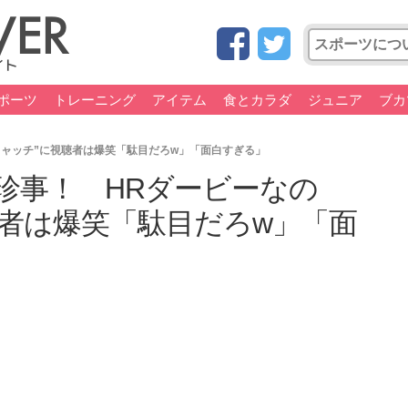
ポーツ
トレーニング
アイテム
食とカラダ
ジュニア
ブカ
キャッチ”に視聴者は爆笑「駄目だろw」「面白すぎる」
珍事！ HRダービーなの
聴者は爆笑「駄目だろw」「面