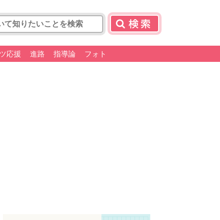
ツ応援
進路
指導論
フォト