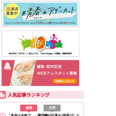
週間
月間
「本当は去年で…」陽岱鋼が引退を1年延ばした