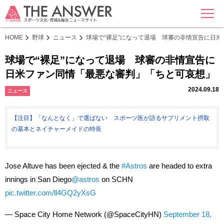
MENU
HOME
野球
ニュース
球場で“裸足”になって退場 球審の非情宣告に日
球場で“裸足”になって退場 球審の非情宣告に
日米ファン同情「最悪な審判」「ちと可哀想」
2024.09.18
ニュース
【注目】「なんとなく」で選ばない スポーツ医が語るサプリメント摂取
の基本とネイチャーメイドの特長
Jose Altuve has been ejected & the
#Astros
are headed to extra
innings in San Diego
@astros
on SCHN
pic.twitter.com/ll4GQ2yXsG
— Space City Home Network (@SpaceCityHN)
September 18,