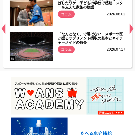
す」永
ばしたワケ 子どもの学校で感動…スタ
ーを支えた家族の物語
.08.01
コラム
2026.08.02
経異常
「なんとなく」で選ばない スポーツ医
づいた
が語るサプリメント摂取の基本とネイチ
ャーメイドの特長
コラム
2026.07.17
.07.21
PR