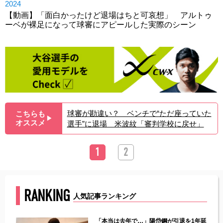
2024
【動画】「面白かったけど退場はちと可哀想」 アルトゥ
ーベが裸足になって球審にアピールした実際のシーン
球審が勘違い？ ベンチで“ただ座っていた
こちらも
▶︎
オススメ
選手”に退場 米波紋「審判学校に戻せ」
1
2
RANKING
人気記事ランキング
じた違
「本当は去年で…」陽岱鋼が引退を1年延