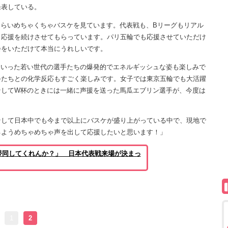
表している。
らいめちゃくちゃバスケを見ています。代表戦も、Bリーグもリアル
リ応援を続けさせてもらっています。パリ五輪でも応援させていただけ
会をいただけて本当にうれしいです。
いった若い世代の選手たちの爆発的でエネルギッシュな姿も楽しみで
手たちとの化学反応もすごく楽しみです。女子では東京五輪でも大活躍
そしてW杯のときには一緒に声援を送った馬瓜エブリン選手が、今度は
！
して日本中でも今まで以上にバスケが盛り上がっている中で、現地で
るようめちゃめちゃ声を出して応援したいと思います！」
帯同してくれんか？」 日本代表戦来場が決まっ
1
2