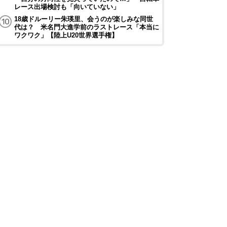
レース出場検討も「向いていない」
18歳ドルーリー朱瑛里、会うのが楽しみな同世
代は？ 米名門大進学前のラストレース「本当に
ワクワク」【陸上U20世界選手権】