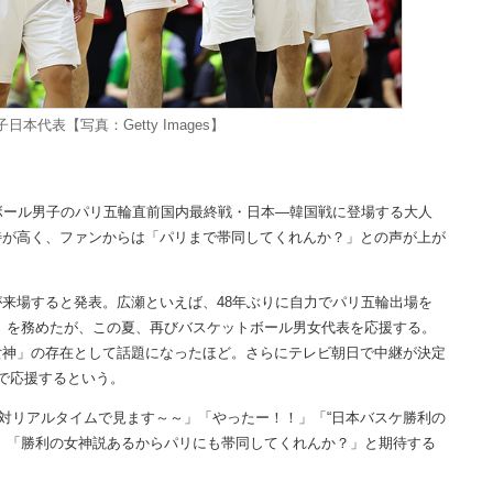
本代表【写真：Getty Images】
ボール男子のパリ五輪直前国内最終戦・日本―韓国戦に登場する大人
待が高く、ファンからは「パリまで帯同してくれんか？」との声が上が
来場すると発表。広瀬といえば、48年ぶりに自力でパリ五輪出場を
」を務めたが、この夏、再びバスケットボール男女代表を応援する。
女神」の存在として話題になったほど。さらにテレビ朝日で中継が決定
で応援するという。
対リアルタイムで見ます～～」「やったー！！」「“日本バスケ勝利の
」「勝利の女神説あるからパリにも帯同してくれんか？」と期待する