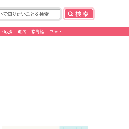
ツ応援
進路
指導論
フォト