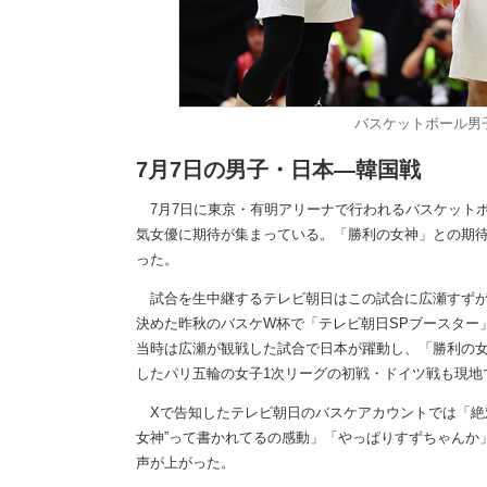
バスケットボール男子日
7月7日の男子・日本―韓国戦
7月7日に東京・有明アリーナで行われるバスケット
気女優に期待が集まっている。「勝利の女神」との期
った。
試合を生中継するテレビ朝日はこの試合に広瀬すずが
決めた昨秋のバスケW杯で「テレビ朝日SPブースター
当時は広瀬が観戦した試合で日本が躍動し、「勝利の
したパリ五輪の女子1次リーグの初戦・ドイツ戦も現地
Xで告知したテレビ朝日のバスケアカウントでは「絶
女神”って書かれてるの感動」「やっぱりすずちゃんか
声が上がった。