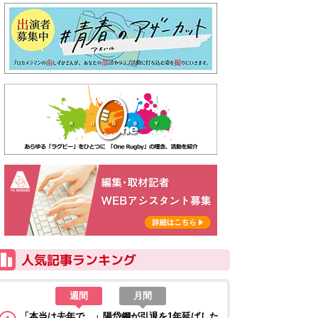
週間
月間
「本当は去年で…」陽岱鋼が引退を1年延ばした