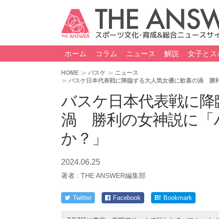
ホーム
コラム
ニュース
解説
女子とス
HOME
バスケ
ニュース
バスケ日本代表戦に降臨する大人気女優に歓喜の渦 勝
バスケ日本代表戦に降
渦 勝利の女神説に「
か？」
2024.06.25
著者 :
THE ANSWER編集部
Twitter
Facebook
B!
Bookmark