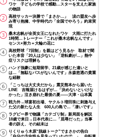
ワケ 子どもの学校で感動…スターを支えた家族
の物語
高校サッカー決勝で「まさか…」 涙の盟友へ歩
み寄り抱擁、中学時代の「全国でやろう」約束実
現
桑木志帆が全英女王になれたワケ 大雨に打たれ
1時間…トレーナー「これが桑木志帆なんです」
センス×努力＝大輪の花に
高校野球「7回制」を親はどう見るか 取材で聞
いた本音「20人は少ない」「逆転劇が…」熱中
症リスクは理解も
ハンド強豪に短期留学、21歳が感じた違いと
は…「無駄なパスがないんです」永森悠透の貴重
な経験
「こっちは大丈夫だから」震災熊本から届いた
LINE 吉報届けるはずが…「決めないといけな
かった」泣き崩れた最後の夏――大津・山本翼
戦力外→球宴初出場、ヤクルト増田珠に刺激与え
た父の新たな人生 600人の島で…「凄いです」
ラグビー界で物議「カテゴリ制」新局面を解説
18歳で来日→日本代表に…「屈辱だった」当事
者の訴え、その結末は
りくりゅう木原“脱線トーク”でまさかの告白
「自分の方向性を見失っていたので…」 自転車