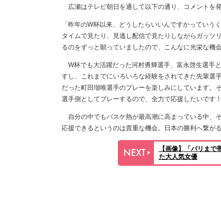
広瀬はテレビ朝日を通して以下の通り、コメントを発
「昨年のW杯以来、どうしたらいいんですかっていうく
タイムで見たり、見逃し配信で見たりしながらガッツ
るのをずっと願っていましたので、こんなに光栄な機
W杯でも大活躍だった河村勇輝選手、富永啓生選手と
すし、これまでにいろいろな経験をされてきた先輩選
だった町田瑠唯選手のプレーを楽しみにしています。
選手側としてプレーするので、全力で応援したいです
自分の中でもバスケ熱が最高潮に高まっている中、そ
応援できるというのは貴重な機会。日本の勝利へ繋が
【画像】「パリまで
た大人気女優