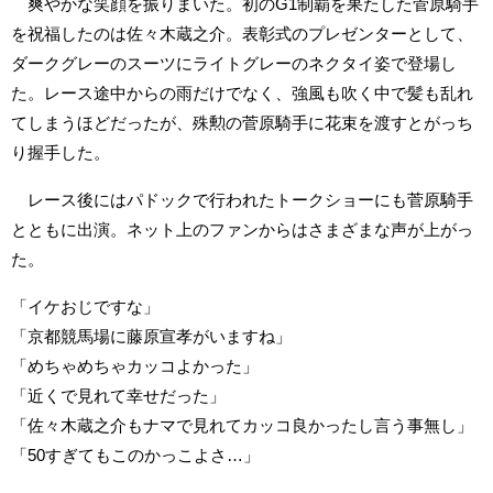
爽やかな笑顔を振りまいた。初のG1制覇を果たした菅原騎手
を祝福したのは佐々木蔵之介。表彰式のプレゼンターとして、
ダークグレーのスーツにライトグレーのネクタイ姿で登場し
た。レース途中からの雨だけでなく、強風も吹く中で髪も乱れ
てしまうほどだったが、殊勲の菅原騎手に花束を渡すとがっち
り握手した。
レース後にはパドックで行われたトークショーにも菅原騎手
とともに出演。ネット上のファンからはさまざまな声が上がっ
た。
「イケおじですな」
「京都競馬場に藤原宣孝がいますね」
「めちゃめちゃカッコよかった」
「近くで見れて幸せだった」
「佐々木蔵之介もナマで見れてカッコ良かったし言う事無し」
「50すぎてもこのかっこよさ…」