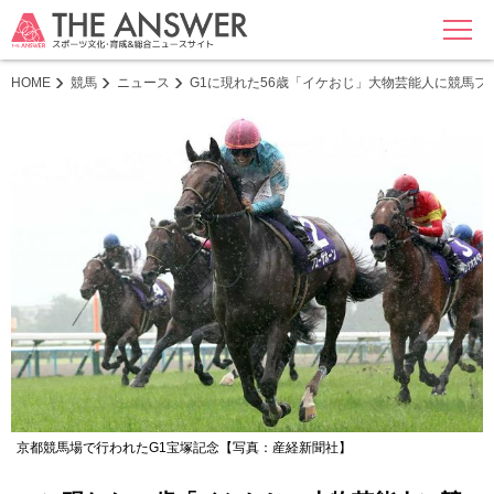
MENU
HOME
競馬
ニュース
G1に現れた56歳「イケおじ」大物芸能人に競馬
京都競馬場で行われたG1宝塚記念【写真：産経新聞社】