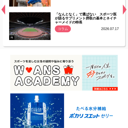
経異常
「なんとなく」で選ばない スポーツ医
づいた
が語るサプリメント摂取の基本とネイチ
ャーメイドの特長
コラム
2026.07.17
.07.21
PR