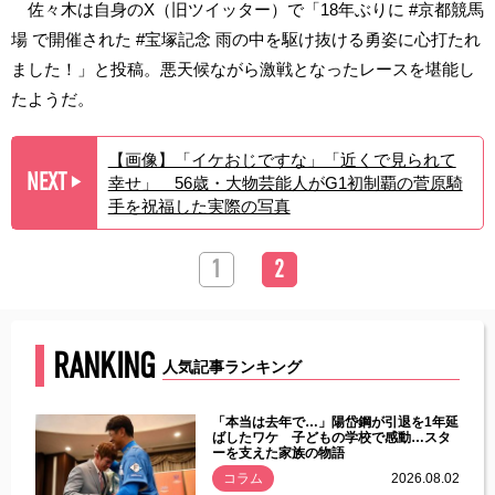
佐々木は自身のX（旧ツイッター）で「18年ぶりに #京都競馬
場 で開催された #宝塚記念 雨の中を駆け抜ける勇姿に心打たれ
ました！」と投稿。悪天候ながら激戦となったレースを堪能し
たようだ。
【画像】「イケおじですな」「近くで見られて
NEXT
幸せ」 56歳・大物芸能人がG1初制覇の菅原騎
▶︎
手を祝福した実際の写真
1
2
RANKING
人気記事ランキング
じた違
「本当は去年で…」陽岱鋼が引退を1年延
す」永
ばしたワケ 子どもの学校で感動…スタ
ーを支えた家族の物語
.08.01
コラム
2026.08.02