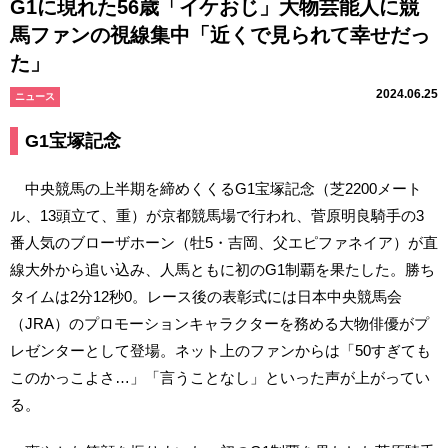
G1に現れた56歳「イケおじ」大物芸能人に競
馬ファンの視線集中「近くで見られて幸せだっ
た」
2024.06.25
ニュース
G1宝塚記念
中央競馬の上半期を締めくくるG1宝塚記念（芝2200メート
ル、13頭立て、重）が京都競馬場で行われ、菅原明良騎手の3
番人気のブローザホーン（牡5・吉岡、父エピファネイア）が直
線大外から追い込み、人馬ともに初のG1制覇を果たした。勝ち
タイムは2分12秒0。レース後の表彰式には日本中央競馬会
（JRA）のプロモーションキャラクターを務める大物俳優がプ
レゼンターとして登場。ネット上のファンからは「50すぎても
このかっこよさ…」「言うことなし」といった声が上がってい
る。