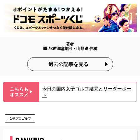
著者
THE ANSWER編集部・山野邊 佳穂
過去の記事を見る
今日の国内女子ゴルフ結果とリーダーボー
こちらも
▶︎
オススメ
ド
女子プロゴルフ