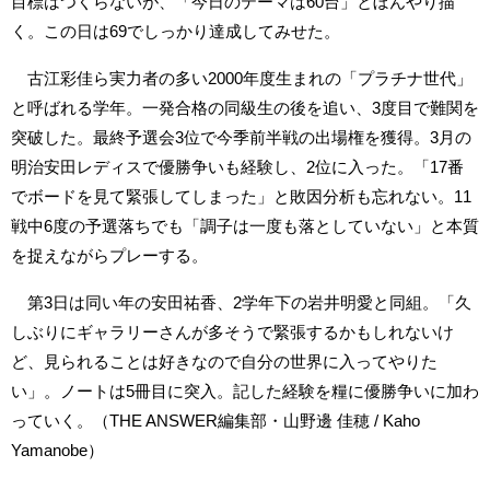
目標はつくらないが、「今日のテーマは60台」とぼんやり描
く。この日は69でしっかり達成してみせた。
古江彩佳ら実力者の多い2000年度生まれの「プラチナ世代」
と呼ばれる学年。一発合格の同級生の後を追い、3度目で難関を
突破した。最終予選会3位で今季前半戦の出場権を獲得。3月の
明治安田レディスで優勝争いも経験し、2位に入った。「17番
でボードを見て緊張してしまった」と敗因分析も忘れない。11
戦中6度の予選落ちでも「調子は一度も落としていない」と本質
を捉えながらプレーする。
第3日は同い年の安田祐香、2学年下の岩井明愛と同組。「久
しぶりにギャラリーさんが多そうで緊張するかもしれないけ
ど、見られることは好きなので自分の世界に入ってやりた
い」。ノートは5冊目に突入。記した経験を糧に優勝争いに加わ
っていく。（THE ANSWER編集部・山野邊 佳穂 / Kaho
Yamanobe）