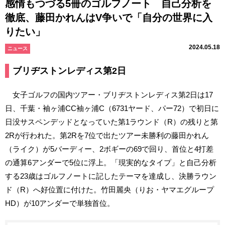
感情もつづる5冊のゴルフノート 自己分析を
徹底、藤田かれんはV争いで「自分の世界に入
りたい」
2024.05.18
ニュース
ブリヂストンレディス第2日
女子ゴルフの国内ツアー・ブリヂストンレディス第2日は17
日、千葉・袖ヶ浦CC袖ヶ浦C（6731ヤード、パー72）で初日に
日没サスペンデッドとなっていた第1ラウンド（R）の残りと第
2Rが行われた。第2Rを7位で出たツアー未勝利の藤田かれん
（ライク）が5バーディー、2ボギーの69で回り、首位と4打差
の通算6アンダーで5位に浮上。「現実的なタイプ」と自己分析
する23歳はゴルフノートに記したテーマを達成し、決勝ラウン
ド（R）へ好位置に付けた。竹田麗央（りお・ヤマエグループ
HD）が10アンダーで単独首位。