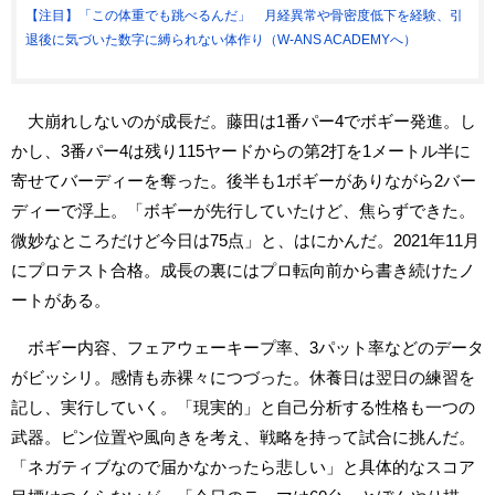
【注目】「この体重でも跳べるんだ」 月経異常や骨密度低下を経験、引
退後に気づいた数字に縛られない体作り（W-ANS ACADEMYへ）
大崩れしないのが成長だ。藤田は1番パー4でボギー発進。し
かし、3番パー4は残り115ヤードからの第2打を1メートル半に
寄せてバーディーを奪った。後半も1ボギーがありながら2バー
ディーで浮上。「ボギーが先行していたけど、焦らずできた。
微妙なところだけど今日は75点」と、はにかんだ。2021年11月
にプロテスト合格。成長の裏にはプロ転向前から書き続けたノ
ートがある。
ボギー内容、フェアウェーキープ率、3パット率などのデータ
がビッシリ。感情も赤裸々につづった。休養日は翌日の練習を
記し、実行していく。「現実的」と自己分析する性格も一つの
武器。ピン位置や風向きを考え、戦略を持って試合に挑んだ。
「ネガティブなので届かなかったら悲しい」と具体的なスコア