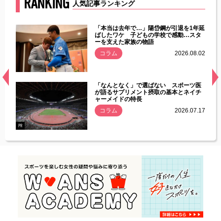
RANKING
人気記事ランキング
じた違
「本当は去年で…」陽岱鋼が引退を1年延
す」永
ばしたワケ 子どもの学校で感動…スタ
ーを支えた家族の物語
.08.01
コラム
2026.08.02
経異常
「なんとなく」で選ばない スポーツ医
づいた
が語るサプリメント摂取の基本とネイチ
ャーメイドの特長
コラム
2026.07.17
.07.21
PR