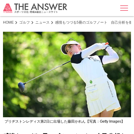
MENU
HOME
ゴルフ
ニュース
感情もつづる5冊のゴルフノート 自己分析を徹
ブリヂストンレディス第2日に出場した藤田かれん【写真：Getty Images】