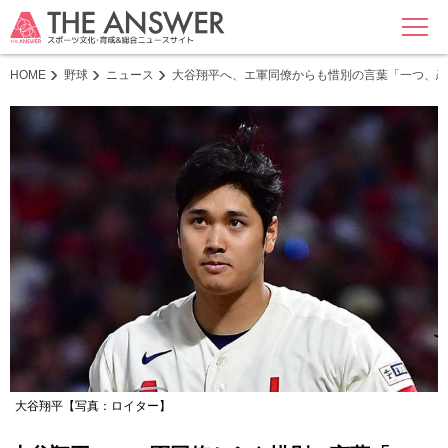
MENU
HOME
野球
ニュース
大谷翔平へ、エ軍同僚からも惜別の言葉「一つ、恋
大谷翔平【写真：ロイター】