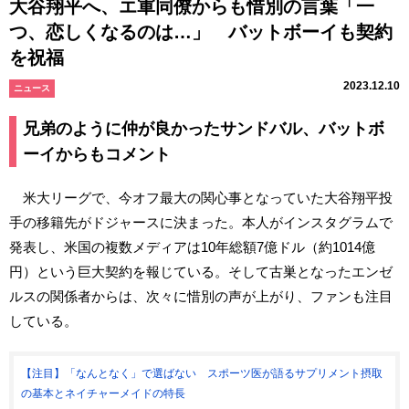
大谷翔平へ、エ軍同僚からも惜別の言葉「一
つ、恋しくなるのは…」 バットボーイも契約
を祝福
2023.12.10
ニュース
兄弟のように仲が良かったサンドバル、バットボ
ーイからもコメント
米大リーグで、今オフ最大の関心事となっていた大谷翔平投
手の移籍先がドジャースに決まった。本人がインスタグラムで
発表し、米国の複数メディアは10年総額7億ドル（約1014億
円）という巨大契約を報じている。そして古巣となったエンゼ
ルスの関係者からは、次々に惜別の声が上がり、ファンも注目
している。
【注目】「なんとなく」で選ばない スポーツ医が語るサプリメント摂取
の基本とネイチャーメイドの特長