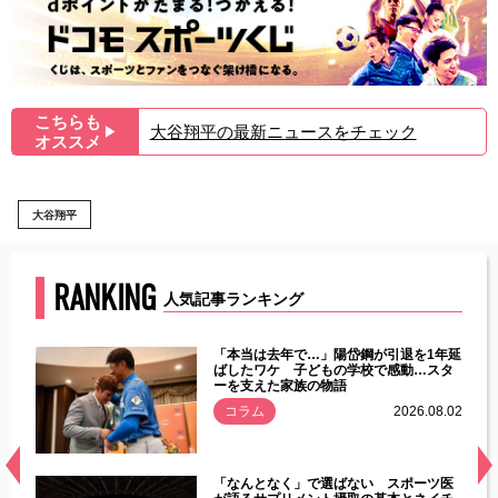
こちらも
大谷翔平の最新ニュースをチェック
▶︎
オススメ
大谷翔平
RANKING
人気記事ランキング
じた違
「本当は去年で…」陽岱鋼が引退を1年延
す」永
ばしたワケ 子どもの学校で感動…スタ
ーを支えた家族の物語
.08.01
コラム
2026.08.02
経異常
「なんとなく」で選ばない スポーツ医