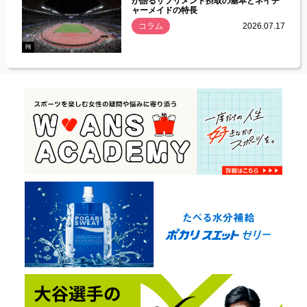
づいた
が語るサプリメント摂取の基本とネイチ
ャーメイドの特長
コラム
2026.07.17
.07.21
PR