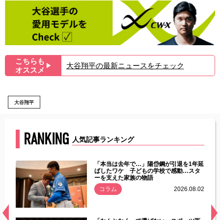
こちらも
大谷翔平の最新ニュースをチェック
▶︎
オススメ
大谷翔平
RANKING
人気記事ランキング
じた違
「本当は去年で…」陽岱鋼が引退を1年延
す」永
ばしたワケ 子どもの学校で感動…スタ
ーを支えた家族の物語
.08.01
コラム
2026.08.02