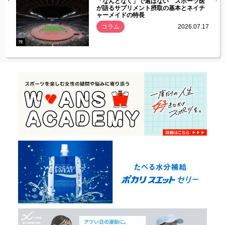
経異常
「なんとなく」で選ばない スポーツ医
づいた
が語るサプリメント摂取の基本とネイチ
ャーメイドの特長
コラム
2026.07.17
.07.21
PR