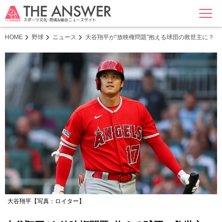
MENU
HOME
野球
ニュース
大谷翔平が“放映権問題”抱える球団の救世主に？ 
大谷翔平【写真：ロイター】