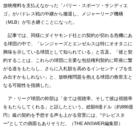
放映権料を支払えなかった「バリー・スポーツ・サンディエ
ゴ」がパドレス戦の中継から撤退し、メジャーリーグ機構
（MLB）が引き継ぐことになった。
記事では、同様にダイヤモンド社との契約が切れる危機にあ
る球団の中で、「レンジャーズとエンゼルスは特にオオタニに
興味を示している球団として知られている」と言及。「彼と契
約することは、これらの球団に主要な包括権利契約に即座に繋
がる道をもたらし、さらに入札額を高めるインセンティブを生
み出すかもしれない」と、放映権問題を抱える球団の救世主と
なる可能性を指摘した。
ア・リーグ球団の幹部は「全ては視聴率。そして彼は視聴率
をもたらしてくれる」と話したという。総額6億ドル（約886億
円）級の契約を予想する声も上がる背景には、“テレビスタ
ー”としての側面もありそうだ。（THE ANSWER編集部）