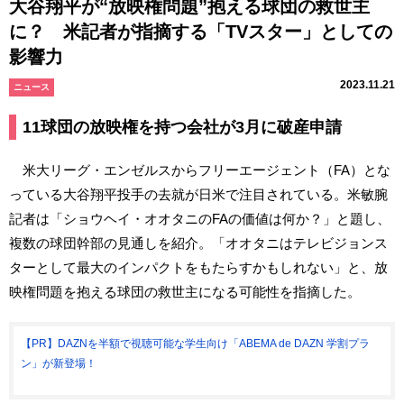
大谷翔平が“放映権問題”抱える球団の救世主
に？ 米記者が指摘する「TVスター」としての
影響力
2023.11.21
ニュース
11球団の放映権を持つ会社が3月に破産申請
米大リーグ・エンゼルスからフリーエージェント（FA）とな
っている大谷翔平投手の去就が日米で注目されている。米敏腕
記者は「ショウヘイ・オオタニのFAの価値は何か？」と題し、
複数の球団幹部の見通しを紹介。「オオタニはテレビジョンス
ターとして最大のインパクトをもたらすかもしれない」と、放
映権問題を抱える球団の救世主になる可能性を指摘した。
【PR】DAZNを半額で視聴可能な学生向け「ABEMA de DAZN 学割プラ
ン」が新登場！