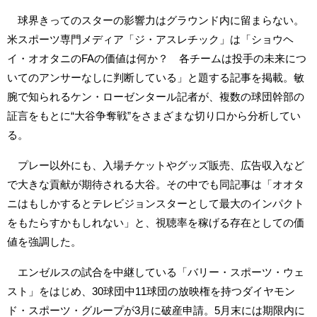
球界きってのスターの影響力はグラウンド内に留まらない。
米スポーツ専門メディア「ジ・アスレチック」は「ショウヘ
イ・オオタニのFAの価値は何か？ 各チームは投手の未来につ
いてのアンサーなしに判断している」と題する記事を掲載。敏
腕で知られるケン・ローゼンタール記者が、複数の球団幹部の
証言をもとに“大谷争奪戦”をさまざまな切り口から分析してい
る。
プレー以外にも、入場チケットやグッズ販売、広告収入など
で大きな貢献が期待される大谷。その中でも同記事は「オオタ
ニはもしかするとテレビジョンスターとして最大のインパクト
をもたらすかもしれない」と、視聴率を稼げる存在としての価
値を強調した。
エンゼルスの試合を中継している「バリー・スポーツ・ウェ
スト」をはじめ、30球団中11球団の放映権を持つダイヤモン
ド・スポーツ・グループが3月に破産申請。5月末には期限内に