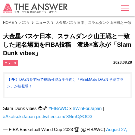
MENU
HOME
バスケ
ニュース
大金星バスケ日本、スラムダンク山王戦と一致した超名場
大金星バスケ日本、スラムダンク山王戦と一致
した超名場面をFIBA投稿 渡邊×富永が「Slam
Dunk vibes」
2023.08.28
ニュース
【PR】DAZNを半額で視聴可能な学生向け「ABEMA de DAZN 学割プラ
ン」が新登場！
Slam Dunk vibes 😎🏀
#FIBAWC
x
#WinForJapan
|
#AkatsukiJapan
pic.twitter.com/i8NmCj9OO3
— FIBA Basketball World Cup 2023 🏆 (@FIBAWC)
August 27,