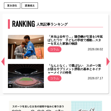
富永啓生
渡邊雄太
RANKING
人気記事ランキング
じた違
「本当は去年で…」陽岱鋼が引退を1年延
す」永
ばしたワケ 子どもの学校で感動…スタ
ーを支えた家族の物語
.08.01
コラム
2026.08.02
経異常
「なんとなく」で選ばない スポーツ医
づいた
が語るサプリメント摂取の基本とネイチ
ャーメイドの特長
コラム
2026.07.17
.07.21
PR