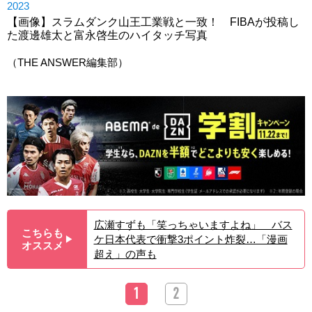
2023
【画像】スラムダンク山王工業戦と一致！ FIBAが投稿し
た渡邊雄太と富永啓生のハイタッチ写真
（THE ANSWER編集部）
広瀬すずも「笑っちゃいますよね」 バス
こちらも
ケ日本代表で衝撃3ポイント炸裂…「漫画
▶︎
オススメ
超え」の声も
1
2