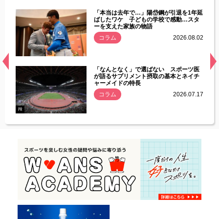
じた違
「本当は去年で…」陽岱鋼が引退を1年延
す」永
ばしたワケ 子どもの学校で感動…スタ
ーを支えた家族の物語
.08.01
コラム
2026.08.02
経異常
「なんとなく」で選ばない スポーツ医
づいた
が語るサプリメント摂取の基本とネイチ
ャーメイドの特長
コラム
2026.07.17
.07.21
PR