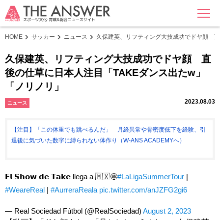
MENU
HOME
サッカー
ニュース
久保建英、リフティング大技成功でドヤ顔 直
久保建英、リフティング大技成功でドヤ顔 直
後の仕草に日本人注目「TAKEダンス出たw」
「ノリノリ」
2023.08.03
ニュース
【注目】「この体重でも跳べるんだ」 月経異常や骨密度低下を経験、引
退後に気づいた数字に縛られない体作り（W-ANS ACADEMYへ）
𝗘𝗹 𝗦𝗵𝗼𝘄 𝗱𝗲 𝗧𝗮𝗸𝗲 llega a 🇲🇽🤩
#LaLigaSummerTour
|
#WeareReal
|
#AurreraReala
pic.twitter.com/anJZFG2gi6
— Real Sociedad Fútbol (@RealSociedad)
August 2, 2023