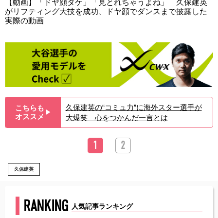
【動画】「ドヤ顔タケ」「見とれちゃうよね」 久保建英
がリフティング大技を成功、ドヤ顔でダンスまで披露した
実際の動画
久保建英の“コミュ力”に海外スター選手が
こちらも
▶︎
オススメ
大爆笑 心をつかんだ一言とは
1
2
久保建英
RANKING
人気記事ランキング