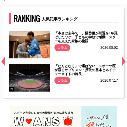
RANKING
人気記事ランキング
じた違
「本当は去年で…」陽岱鋼が引退を1年延
す」永
ばしたワケ 子どもの学校で感動…スタ
ーを支えた家族の物語
.08.01
コラム
2026.08.02
経異常
「なんとなく」で選ばない スポーツ医
づいた
が語るサプリメント摂取の基本とネイチ
ャーメイドの特長
コラム
2026.07.17
.07.21
PR