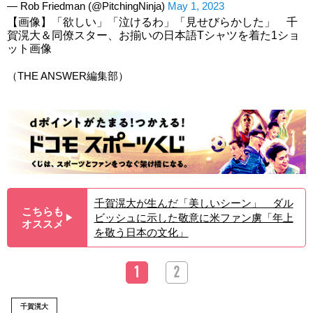
— Rob Friedman (@PitchingNinja)
May 1, 2023
【画像】「欲しい」「泣けるわ」「見せびらかした」 千
賀滉大＆同僚スター、お揃いの日本語Tシャツを着た1ショ
ット画像
（THE ANSWER編集部）
千賀滉大が生んだ「美しいシーン」 ダル
こちらも
ビッシュに示した敬意に米ファン虜「年上
▶︎
オススメ
を敬う日本の文化」
1
2
千賀滉大