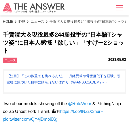
MENU
HOME
野球
ニュース
千賀滉大＆現役最多244勝投手の“日本語Tシャツ
千賀滉大＆現役最多244勝投手の“日本語Tシャ
ツ姿”に日本人感慨「欲しい」「すげー2ショッ
ト」
2023.05.02
ニュース
【注目】「この体重でも跳べるんだ」 月経異常や骨密度低下を経験、引
退後に気づいた数字に縛られない体作り（W-ANS ACADEMYへ）
Two of our models showing off the
@RotoWear
& PitchingNinja
collab Ghost Fork T shirt. 👻🍴
https://t.co/fNZrX3nurF
pic.twitter.com/QY4jDmo8Xg