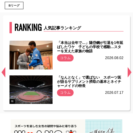
Bリーグ
RANKING
人気記事ランキング
じた違
「本当は去年で…」陽岱鋼が引退を1年延
す」永
ばしたワケ 子どもの学校で感動…スタ
ーを支えた家族の物語
.08.01
コラム
2026.08.02
経異常
「なんとなく」で選ばない スポーツ医
づいた
が語るサプリメント摂取の基本とネイチ
ャーメイドの特長
コラム
2026.07.17
.07.21
PR