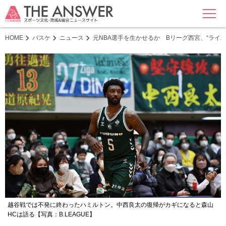
MENU
HOME
バスケ
ニュース
元NBA選手を生かせるか Bリーグ西宮、“ライ
越谷戦では不発に終わったハミルトン。中西良太の復帰がカギになると森山
HCは語る【写真：B.LEAGUE】