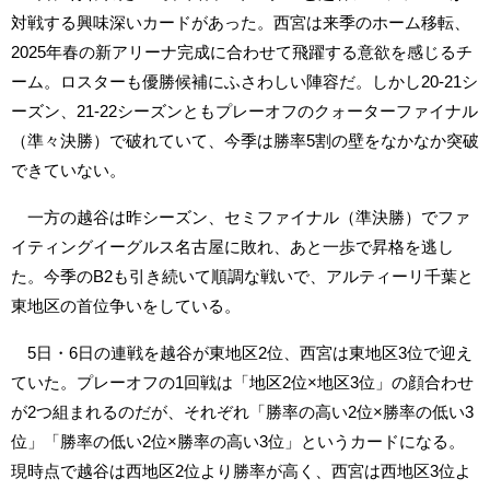
対戦する興味深いカードがあった。西宮は来季のホーム移転、
2025年春の新アリーナ完成に合わせて飛躍する意欲を感じるチ
ーム。ロスターも優勝候補にふさわしい陣容だ。しかし20-21シ
ーズン、21-22シーズンともプレーオフのクォーターファイナル
（準々決勝）で破れていて、今季は勝率5割の壁をなかなか突破
できていない。
一方の越谷は昨シーズン、セミファイナル（準決勝）でファ
イティングイーグルス名古屋に敗れ、あと一歩で昇格を逃し
た。今季のB2も引き続いて順調な戦いで、アルティーリ千葉と
東地区の首位争いをしている。
5日・6日の連戦を越谷が東地区2位、西宮は東地区3位で迎え
ていた。プレーオフの1回戦は「地区2位×地区3位」の顔合わせ
が2つ組まれるのだが、それぞれ「勝率の高い2位×勝率の低い3
位」「勝率の低い2位×勝率の高い3位」というカードになる。
現時点で越谷は西地区2位より勝率が高く、西宮は西地区3位よ