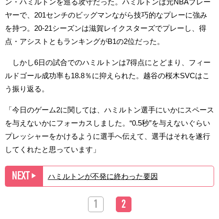
ン・ハミルトンを巡る攻守だった。ハミルトンは元NBAプレー
ヤーで、201センチのビッグマンながら技巧的なプレーに強み
を持つ。20-21シーズンは滋賀レイクスターズでプレーし、得
点・アシストともランキングがB1の2位だった。
しかし6日の試合でのハミルトンは7得点にとどまり、フィー
ルドゴール成功率も18.8％に抑えられた。越谷の桜木SVCはこ
う振り返る。
「今日のゲーム2に関しては、ハミルトン選手にいかにスペース
を与えないかにフォーカスしました。“0.5秒”を与えないぐらい
プレッシャーをかけるように選手へ伝えて、選手はそれを遂行
してくれたと思っています」
NEXT
ハミルトンが不発に終わった要因
▶︎
1
2