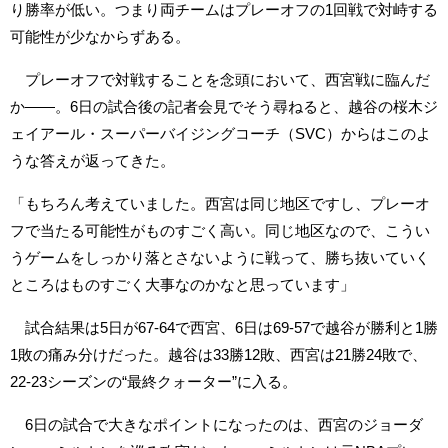
り勝率が低い。つまり両チームはプレーオフの1回戦で対峙する
可能性が少なからずある。
プレーオフで対戦することを念頭において、西宮戦に臨んだ
か――。6日の試合後の記者会見でそう尋ねると、越谷の桜木ジ
ェイアール・スーパーバイジングコーチ（SVC）からはこのよ
うな答えが返ってきた。
「もちろん考えていました。西宮は同じ地区ですし、プレーオ
フで当たる可能性がものすごく高い。同じ地区なので、こうい
うゲームをしっかり落とさないように戦って、勝ち抜いていく
ところはものすごく大事なのかなと思っています」
試合結果は5日が67-64で西宮、6日は69-57で越谷が勝利と1勝
1敗の痛み分けだった。越谷は33勝12敗、西宮は21勝24敗で、
22-23シーズンの“最終クォーター”に入る。
6日の試合で大きなポイントになったのは、西宮のジョーダ