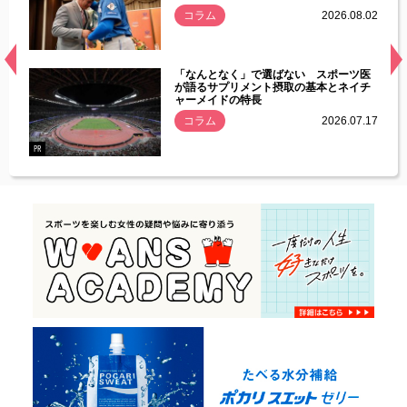
.08.01
コラム
2026.08.02
経異常
「なんとなく」で選ばない スポーツ医
づいた
が語るサプリメント摂取の基本とネイチ
ャーメイドの特長
コラム
2026.07.17
.07.21
PR