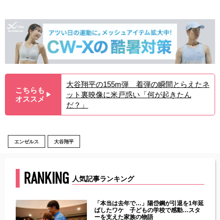
大谷翔平の155m弾 着弾の瞬間とらえたネ
こちらも
ット裏映像に米戸惑い「何が起きたん
▶︎
オススメ
だ？」
エンゼルス
大谷翔平
RANKING
人気記事ランキング
じた違
「本当は去年で…」陽岱鋼が引退を1年延
す」永
ばしたワケ 子どもの学校で感動…スタ
ーを支えた家族の物語