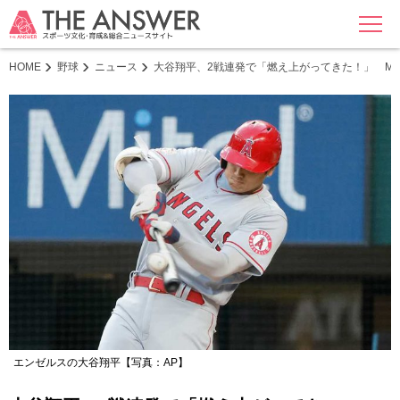
MENU
HOME
野球
ニュース
大谷翔平、2戦連発で「燃え上がってきた！」 ML
エンゼルスの大谷翔平【写真：AP】