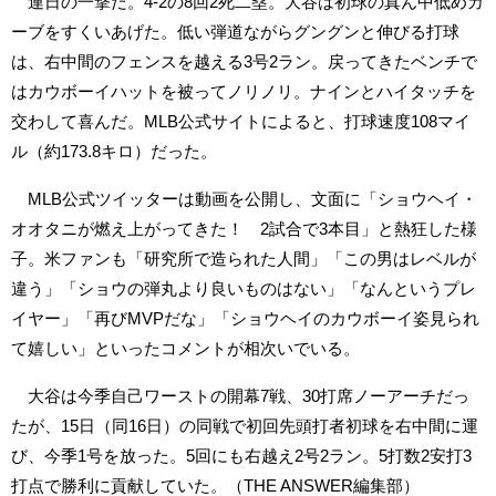
連日の一撃だ。4-2の8回2死二塁。大谷は初球の真ん中低めカ
ーブをすくいあげた。低い弾道ながらグングンと伸びる打球
は、右中間のフェンスを越える3号2ラン。戻ってきたベンチで
はカウボーイハットを被ってノリノリ。ナインとハイタッチを
交わして喜んだ。MLB公式サイトによると、打球速度108マイ
ル（約173.8キロ）だった。
MLB公式ツイッターは動画を公開し、文面に「ショウヘイ・
オオタニが燃え上がってきた！ 2試合で3本目」と熱狂した様
子。米ファンも「研究所で造られた人間」「この男はレベルが
違う」「ショウの弾丸より良いものはない」「なんというプレ
イヤー」「再びMVPだな」「ショウヘイのカウボーイ姿見られ
て嬉しい」といったコメントが相次いでいる。
大谷は今季自己ワーストの開幕7戦、30打席ノーアーチだっ
たが、15日（同16日）の同戦で初回先頭打者初球を右中間に運
び、今季1号を放った。5回にも右越え2号2ラン。5打数2安打3
打点で勝利に貢献していた。（THE ANSWER編集部）