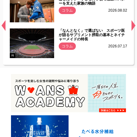
ーを支えた家族の物語
.08.01
コラム
2026.08.02
経異常
「なんとなく」で選ばない スポーツ医
づいた
が語るサプリメント摂取の基本とネイチ
ャーメイドの特長
コラム
2026.07.17
.07.21
PR