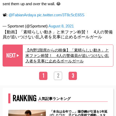
sent them up and over the wall. 😂
📽️:
@FabianArdaya
pic.twitter.com/3T8c5cE65S
— Sportsnet (@Sportsnet)
August 8, 2021
【動画】「素晴らしい動き」と米ファン称賛！ 4人の警備
員が追いつけない乱入者を見事に止めるボールガール
【内野1階席からの映像】「素晴らしい動き」と
NEXT
米ファン称賛！ 4人の警備員が追いつけない乱
▶︎
入者を見事に止めるボールガール
1
2
3
RANKING
人気記事ランキング
じた違
「本当は去年で…」陽岱鋼が引退を1年延
す」永
ばしたワケ 子どもの学校で感動…スタ