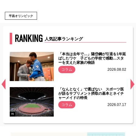
平昌オリンピック
RANKING
人気記事ランキング
じた違
「本当は去年で…」陽岱鋼が引退を1年延
す」永
ばしたワケ 子どもの学校で感動…スタ
ーを支えた家族の物語
.08.01
コラム
2026.08.02
経異常
「なんとなく」で選ばない スポーツ医
づいた
が語るサプリメント摂取の基本とネイチ
ャーメイドの特長
コラム
2026.07.17
.07.21
PR