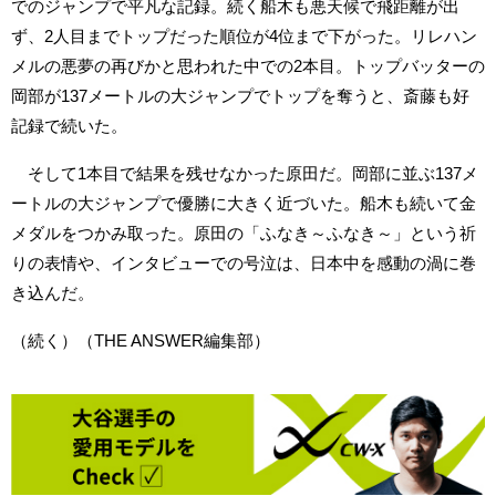
でのジャンプで平凡な記録。続く船木も悪天候で飛距離が出
ず、2人目までトップだった順位が4位まで下がった。リレハン
メルの悪夢の再びかと思われた中での2本目。トップバッターの
岡部が137メートルの大ジャンプでトップを奪うと、斎藤も好
記録で続いた。
そして1本目で結果を残せなかった原田だ。岡部に並ぶ137メ
ートルの大ジャンプで優勝に大きく近づいた。船木も続いて金
メダルをつかみ取った。原田の「ふなき～ふなき～」という祈
りの表情や、インタビューでの号泣は、日本中を感動の渦に巻
き込んだ。
（続く）（THE ANSWER編集部）