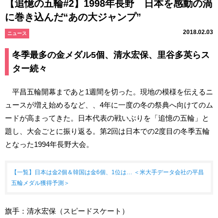
【追憶の五輪#2】1998年長野 日本を感動の渦
に巻き込んだ“あの大ジャンプ”
2018.02.03
ニュース
冬季最多の金メダル5個、清水宏保、里谷多英らス
ター続々
平昌五輪開幕まであと1週間を切った。現地の模様を伝えるニ
ュースが増え始めるなど、、4年に一度の冬の祭典へ向けてのム
ードが高まってきた。日本代表の戦いぶりを「追憶の五輪」と
題し、大会ごとに振り返る。第2回は日本での2度目の冬季五輪
となった1994年長野大会。
【一覧】日本は金2個＆韓国は金6個、1位は… ＜米大手データ会社の平昌
五輪メダル獲得予測＞
旗手：清水宏保（スピードスケート）