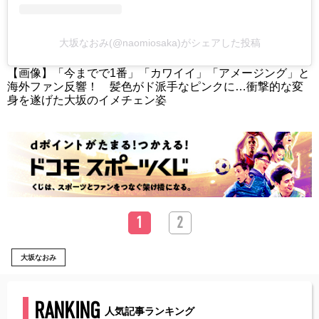
大坂なおみ(@naomiosaka)がシェアした投稿
【画像】「今までで1番」「カワイイ」「アメージング」と
海外ファン反響！ 髪色がド派手なピンクに…衝撃的な変
身を遂げた大坂のイメチェン姿
1
2
大坂なおみ
RANKING
人気記事ランキング