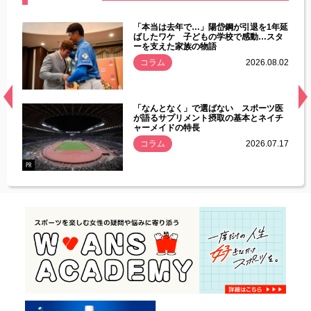
じた違
「本当は去年で…」陽岱鋼が引退を1年延
す」永
ばしたワケ 子どもの学校で感動…スタ
ーを支えた家族の物語
.08.01
コラム
2026.08.02
経異常
「なんとなく」で選ばない スポーツ医
づいた
が語るサプリメント摂取の基本とネイチ
ャーメイドの特長
コラム
2026.07.17
.07.21
PR