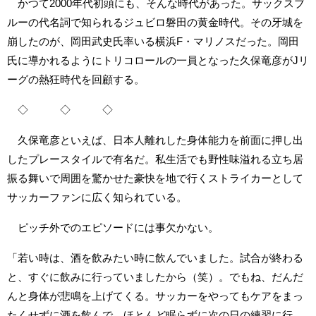
かつて2000年代初頭にも、そんな時代があった。サックスブ
ルーの代名詞で知られるジュビロ磐田の黄金時代。その牙城を
崩したのが、岡田武史氏率いる横浜F・マリノスだった。岡田
氏に導かれるようにトリコロールの一員となった久保竜彦がJリ
ーグの熱狂時代を回顧する。
◇ ◇ ◇
久保竜彦といえば、日本人離れした身体能力を前面に押し出
したプレースタイルで有名だ。私生活でも野性味溢れる立ち居
振る舞いで周囲を驚かせた豪快を地で行くストライカーとして
サッカーファンに広く知られている。
ピッチ外でのエピソードには事欠かない。
「若い時は、酒を飲みたい時に飲んでいました。試合が終わる
と、すぐに飲みに行っていましたから（笑）。でもね、だんだ
んと身体が悲鳴を上げてくる。サッカーをやってもケアをまっ
たくせずに酒を飲んで、ほとんど眠らずに次の日の練習に行