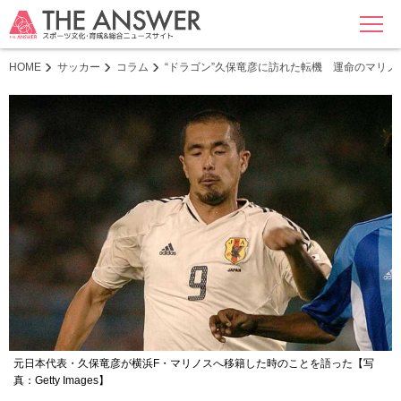
MENU
HOME
サッカー
コラム
“ドラゴン”久保竜彦に訪れた転機 運命のマリ
元日本代表・久保竜彦が横浜F・マリノスへ移籍した時のことを語った【写
真：Getty Images】