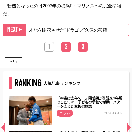
転機となったのは2003年の横浜F・マリノスへの完全移籍
だ。
NEXT
才能を開花させた“ドラゴン”久保の移籍
▶︎
1
2
3
pickup
RANKING
人気記事ランキング
じた違
「本当は去年で…」陽岱鋼が引退を1年延
す」永
ばしたワケ 子どもの学校で感動…スタ
ーを支えた家族の物語
.08.01
コラム
2026.08.02