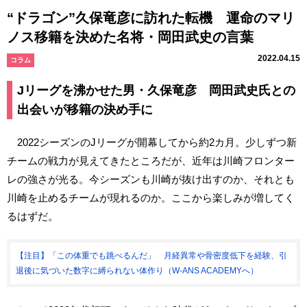
“ドラゴン”久保竜彦に訪れた転機 運命のマリ
ノス移籍を決めた名将・岡田武史の言葉
2022.04.15
コラム
Jリーグを沸かせた男・久保竜彦 岡田武史氏との
出会いが移籍の決め手に
2022シーズンのJリーグが開幕してから約2カ月。少しずつ新
チームの戦力が見えてきたところだが、近年は川崎フロンター
レの強さが光る。今シーズンも川崎が抜け出すのか、それとも
川崎を止めるチームが現れるのか。ここから楽しみが増してく
るはずだ。
【注目】「この体重でも跳べるんだ」 月経異常や骨密度低下を経験、引
退後に気づいた数字に縛られない体作り（W-ANS ACADEMYへ）