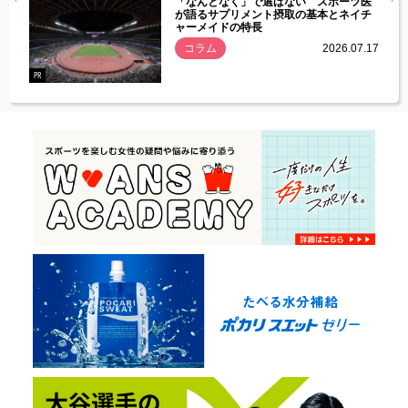
経異常
「なんとなく」で選ばない スポーツ医
づいた
が語るサプリメント摂取の基本とネイチ
ャーメイドの特長
コラム
2026.07.17
.07.21
PR