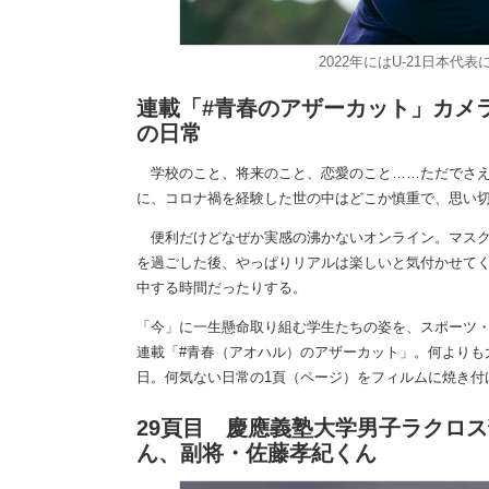
2022年にはU-21日本
連載「#青春のアザーカット」カメ
の日常
学校のこと、将来のこと、恋愛のこと……ただでさえ
に、コロナ禍を経験した世の中はどこか慎重で、思い
便利だけどなぜか実感の沸かないオンライン。マスク
を過ごした後、やっぱりリアルは楽しいと気付かせて
中する時間だったりする。
「今」に一生懸命取り組む学生たちの姿を、スポーツ
連載「#青春（アオハル）のアザーカット」。何よりも
日。何気ない日常の1頁（ページ）をフィルムに焼き付けま
29頁目 慶應義塾大学男子ラクロ
ん、副将・佐藤孝紀くん