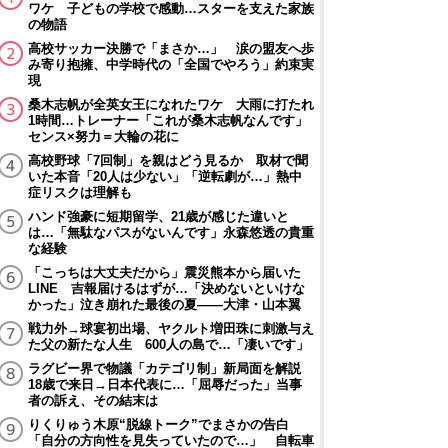
ワケ 子どもの学校で感動…スターを支えた家族
の物語
高校サッカー決勝で「まさか…」 涙の盟友へ歩
み寄り抱擁、中学時代の「全国でやろう」約束実
現
桑木志帆が全英女王になれたワケ 大雨に打たれ
1時間…トレーナー「これが桑木志帆なんです」
センス×努力＝大輪の花に
高校野球「7回制」を親はどう見るか 取材で聞
いた本音「20人は少ない」「逆転劇が…」熱中
症リスクは理解も
ハンド強豪に短期留学、21歳が感じた違いと
は…「無駄なパスがないんです」永森悠透の貴重
な経験
「こっちは大丈夫だから」震災熊本から届いた
LINE 吉報届けるはずが…「決めないといけな
かった」泣き崩れた最後の夏――大津・山本翼
戦力外→球宴初出場、ヤクルト増田珠に刺激与え
た父の新たな人生 600人の島で…「凄いです」
ラグビー界で物議「カテゴリ制」新局面を解説
18歳で来日→日本代表に…「屈辱だった」当事
者の訴え、その結末は
りくりゅう木原“脱線トーク”でまさかの告白
「自分の方向性を見失っていたので…」 自転車