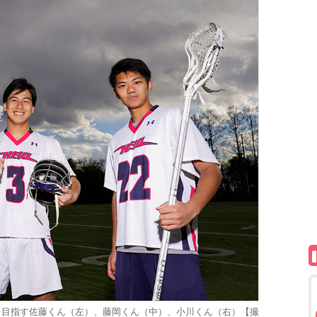
を目指す佐藤くん（左）、藤岡くん（中）、小川くん（右）【撮