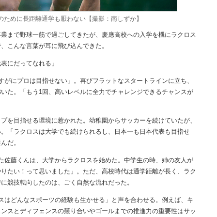
のために長距離通学も厭わない【撮影：南しずか】
業まで野球一筋で過ごしてきたが、慶應高校への入学を機にラクロス
で、こんな言葉が耳に飛び込んできた。
代表にだってなれる」
すがにプロは目指せない」。再びフラットなスタートラインに立ち、
いた。「もう1回、高いレベルに全力でチャレンジできるチャンスが
プを目指せる環境に惹かれた。幼稚園からサッカーを続けていたが、
い。「ラクロスは大学でも続けられるし、日本一も日本代表も目指せ
選んだ。
た佐藤くんは、大学からラクロスを始めた。中学生の時、姉の友人が
やりたい！って思いました」。ただ、高校時代は通学距離が長く、ラク
時に競技転向したのは、ごく自然な流れだった。
スはどんなスポーツの経験も生かせる」と声を合わせる。例えば、キ
ェンスとディフェンスの競り合いやゴールまでの推進力の重要性はサッ