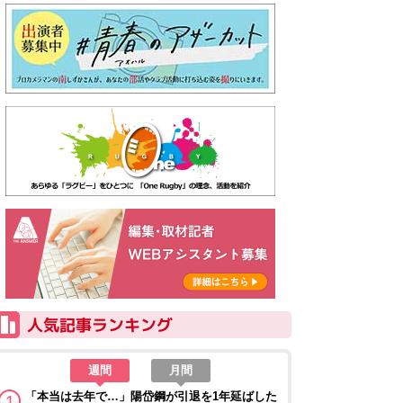
週間
月間
「本当は去年で…」陽岱鋼が引退を1年延ばした