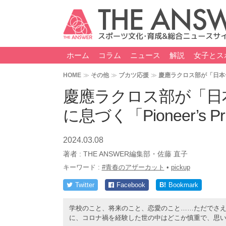
ホーム
コラム
ニュース
解説
女子とス
HOME
その他
ブカツ応援
慶應ラクロス部が「日本一」
慶應ラクロス部が「日
に息づく「Pioneer’s Pr
2024.03.08
著者 :
THE ANSWER編集部・佐藤 直子
キーワード :
#青春のアザーカット
•
pickup
Twitter
Facebook
B!
Bookmark
学校のこと、将来のこと、恋愛のこと……ただでさ
に、コロナ禍を経験した世の中はどこか慎重で、思