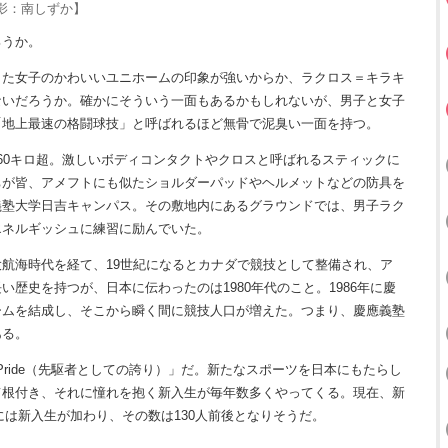
影：南しずか】
ろうか。
た女子のかわいいユニホームの印象が強いからか、ラクロス＝キラキ
ないだろうか。確かにそういう一面もあるかもしれないが、男子と女子
「地上最速の格闘球技」と呼ばれるほど無骨で泥臭い一面を持つ。
0キロ超。激しいボディコンタクトやクロスと呼ばれるスティックに
ちが皆、アメフトにも似たショルダーパッドやヘルメットなどの防具を
義塾大学日吉キャンパス。その敷地内にあるグラウンドでは、男子ラク
エネルギッシュに練習に励んでいた。
航海時代を経て、19世紀になるとカナダで競技として整備され、ア
歴史を持つが、日本に伝わったのは1980年代のこと。1986年に慶
ームを結成し、そこから瞬く間に競技人口が増えた。つまり、慶應義塾
ある。
 Pride（先駆者としての誇り）」だ。新たなスポーツを日本にもたらし
て根付き、それに憧れを抱く新入生が毎年数多くやってくる。現在、新
頃には新入生が加わり、その数は130人前後となりそうだ。