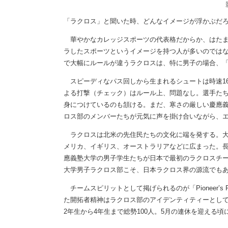
「ラクロス」と聞いた時、どんなイメージが浮かぶだ
華やかなカレッジスポーツの代表格だからか、はたま
ラしたスポーツというイメージを持つ人が多いのでは
で大幅にルールが違うラクロスは、特に男子の場合、
スピーディなパス回しから生まれるシュートは時速16
よる打撃（チェック）はルール上、問題なし。選手た
身につけているのも頷ける。まだ、寒さの厳しい慶應
ロス部のメンバーたちが元気に声を掛け合いながら、
ラクロスは北米の先住民たちの文化に端を発する。大
メリカ、イギリス、オーストラリアなどに広まった。長い
應義塾大学の男子学生たちが日本で最初のラクロスチ
大学男子ラクロス部こそ、日本ラクロス界の源流でも
チームスピリットとして掲げられるのが「Pioneer’s
た開拓者精神はラクロス部のアイデンティティーとし
2年生から4年生まで総勢100人。5月の連休を迎える