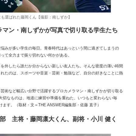
代表にも選ばれた藤岡くん【撮影：南しずか】
ラマン・南しずかが写真で切り取る学生たち
悩みが多い学生の毎日。青春時代はあっという間に過ぎてしまうの
切って全力まで振り切れない何かがある。
を外したら誰だか分からない新しい友人たち。そんな密度の薄い時間
くれたのは、スポーツや音楽・芸術・勉強など、自分の好きなことに熱
・芸術など幅広い分野で活躍するプロカメラマン・南しずかが切り取る
大切なものは、地道に練習や準備を重ねた、いつもと変わらない毎
す。（取材・文＝THE ANSWER編集部・佐藤 直子）
ス部 主将・藤岡凛大くん、副将・小川 健く