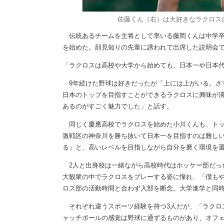
佐藤くん（右）は大好きなラクロス
伝統あるチームを主将として率いる藤岡くんは中学卒
を始めた。顔見知りの先輩に誘われて出席した説明会
「ラクロスは高校や大学から始めても、日本一や日本
9年続けた野球は好きだったが「上には上がいる。さ
日本のトップを目指すことができるラクロスに興味が沸
あるのがすごく魅力でした」と話す。
同じく慶應高校でラクロスを始めた小川くんも、トッ
激戦区の神奈川を勝ち抜いて日本一を目指すのは難し
る」と、高いレベルを目指しながら自分を磨く環境を
2人と出身校は一緒ながら高校時代はホッケー部だっ
大観衆の中でラクロスをプレーする姿に憧れ、「僕も
ロス部の活動時間と合わず入部を断念。大学進学と同
それぞれ違うスポーツ経験を持つ3人だが、「ラクロ
ャッチボールの感覚は野球に通ずるものがあり、オフ