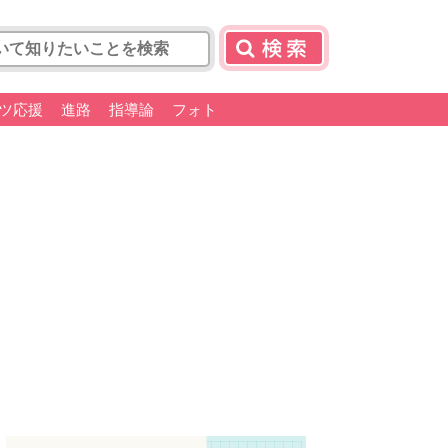
ツ応援
進路
指導論
フォト