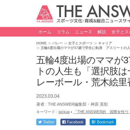
ホーム
コラム
ニュース
解説
女子とス
HOME
バレー
女子とスポーツ
キャリア
五輪4度出場のママが37歳で学生に転身 アスリートの
五輪4度出場のママが
トの人生も「選択肢は
レーボール・荒木絵里
2023.03.04
著者 :
THE ANSWER編集部・神原 英彰
キーワード :
pickup
•
「THE ANSWER的 国際女性
Twitter
Facebook
B!
Bookmark