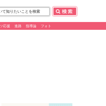
ツ応援
進路
指導論
フォト