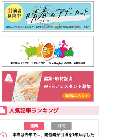
週間
月間
「本当は去年で…」陽岱鋼が引退を1年延ばした