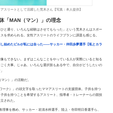
マアスリートとして活躍した荒木さん【写真：本人提供】
体「MAN（マン）」の理念
ひと通り、いろんな経験はさせてもらった」という荒木さんはスポー
イスを求められる。女性アスリートのライフプランに課題も感じる。
用し始めたピルが私には合った――サッカー・仲田歩夢選手【私とカラ
想像もできない。まずはこんなことをやっている人が実際にいると知る
すごく大事。じゃあ、いろんな選択肢もある中で、自分がどうしたいの
す」
（マン）」の活動だ。
ート・ネットワーク）」の頭文字を取ったママアスリートの支援団体。子供を持つ
ら子供を持つことを希望するアスリート、指導者・トレーナーらの競技
設立された。
表理事を務め、サッカー・岩清水梓選手、陸上・寺田明日香選手ら、