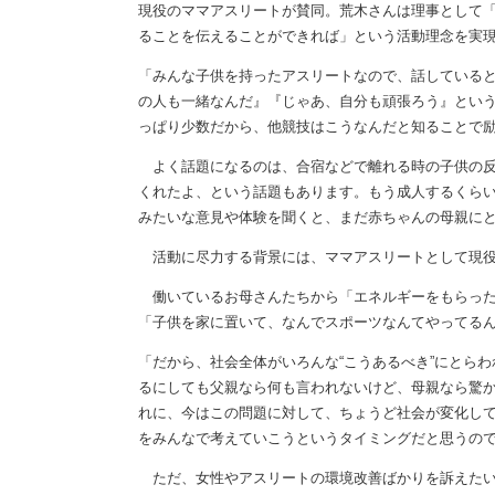
現役のママアスリートが賛同。荒木さんは理事として
ることを伝えることができれば」という活動理念を実
「みんな子供を持ったアスリートなので、話している
の人も一緒なんだ』『じゃあ、自分も頑張ろう』とい
っぱり少数だから、他競技はこうなんだと知ることで
よく話題になるのは、合宿などで離れる時の子供の反
くれたよ、という話題もあります。もう成人するくら
みたいな意見や体験を聞くと、まだ赤ちゃんの母親に
活動に尽力する背景には、ママアスリートとして現役
働いているお母さんたちから「エネルギーをもらった
「子供を家に置いて、なんでスポーツなんてやってる
「だから、社会全体がいろんな“こうあるべき”にとら
るにしても父親なら何も言われないけど、母親なら驚
れに、今はこの問題に対して、ちょうど社会が変化し
をみんなで考えていこうというタイミングだと思うの
ただ、女性やアスリートの環境改善ばかりを訴えたい