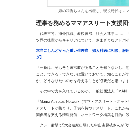
娘の和香ちゃんを出産し、現役時代はマ
理事を務めるママアスリート支援団
代表主将、海外挑戦、産後復帰、社会人進学……。「
ツ界の後輩からキャリアについて、さまざまなアドバ
本当にしんどかった重い生理痛 婦人科医に相談、服
ダ】
「一番は、そもそも選択肢があることを知らないし、
こと。できる・できないは置いておいて、知ることが
か、どうなりたいのかを考えることが必要だと思いま
その中で力を入れているのが、一般社団法人「MAN
「Mama Athletes Network（ママ・アスリ
アスリートが集まり、子供を持つアスリート、これか
関係者を支える情報発信、ネットワーク構築を目的に
クレー射撃で5大会連続出場した中山由起枝さんが代