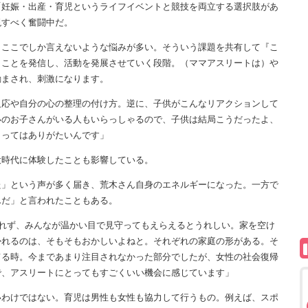
「妊娠・出産・育児というライフイベントと競技を両立する選択肢があ
現すべく奮闘中だ。
とここでしか言えないような悩みが多い。そういう課題を共有して『こ
うことを発信し、活動を発展させていく段階。（ママアスリートは）や
励まされ、刺激になります。
応や自分の心の整理の付け方。逆に、子供がこんなリアクションして
いのお子さんがいる人もいらっしゃるので、子供は結局こうだったよ、
とってはありがたいんです」
時代に体験したことも影響している。
」という声が多く届き、荒木さん自身のエネルギーになった。一方で
んだ」と言われたこともある。
われず、みんなが温かい目で見守ってもえらえるとうれしい。家を空け
かれるのは、そもそもおかしいよねと。それぞれの家庭の形がある。そ
てる時。今まであまり注目されなかった部分でしたが、女性の社会復帰
で、アスリートにとってもすごくいい機会に感じています」
わけではない。育児は男性も女性も協力して行うもの。例えば、スポ