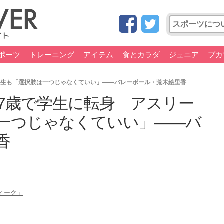
ポーツ
トレーニング
アイテム
食とカラダ
ジュニア
ブカ
人生も「選択肢は一つじゃなくていい」――バレーボール・荒木絵里香
37歳で学生に転身 アスリー
一つじゃなくていい」――バ
香
ウィーク」