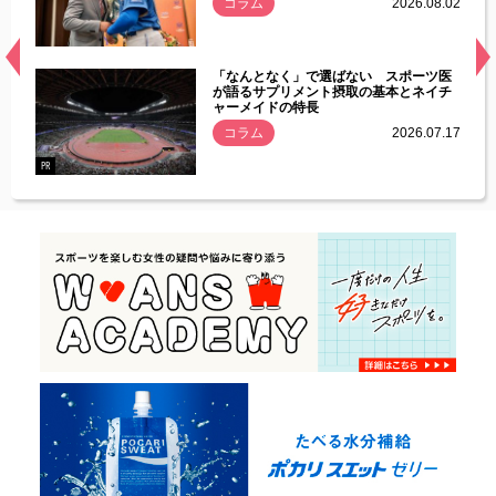
.08.01
コラム
2026.08.02
経異常
「なんとなく」で選ばない スポーツ医
づいた
が語るサプリメント摂取の基本とネイチ
ャーメイドの特長
コラム
2026.07.17
.07.21
PR