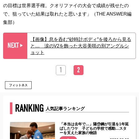
の目標は世界選手権。クオリファイの大会で成績が残せたの
で、狙っていた結果は取れたと思います」（THE ANSWER編
集部）
【画像】息を呑む“砂時計ボディ”を後ろから見る
NEXT
と… 涙のV2を飾った大谷美咲の別アングルシ
▶︎
ョット
1
2
フィットネス
RANKING
人気記事ランキング
じた違
「本当は去年で…」陽岱鋼が引退を1年延
す」永
ばしたワケ 子どもの学校で感動…スタ
ーを支えた家族の物語