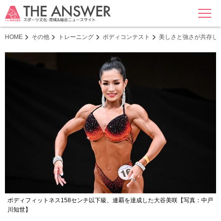
MENU
HOME
その他
トレーニング
ボディコンテスト
美しさと強さが共存し
ボディフィットネス158センチ以下級、連覇を達成した大谷美咲【写真：中戸
川知世】