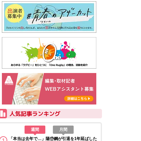
週間
月間
「本当は去年で…」陽岱鋼が引退を1年延ばした