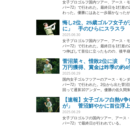
女子プロゴルフ国内ツアー、アース・モン
パー72）で行われた。最終日を1打差
わった。優勝にはあと一歩届かなったが
稿すると、ファンからは労いの言葉が
悔し2位、25歳ゴルフ女子
に」 手のひらにスラスラ
2025.06.30
女子プロゴルフ国内ツアー、アース・モン
パー72）で行われた。最終日を1打差
つ伸ばして首位に立ったものの、後半崩
応”に、ファンからは称賛の声が上がっ
菅沼菜々、惜敗2位に涙 「
万円獲得、賞金は昨季の約4
2025.06.29
国内女子ゴルフツアーのアース・モンダミ
パー72）で行われた。2位から出た菅沼
回って通算10アンダー。優勝の佐久間
【速報】女子ゴルフ白熱V争
が」 菅沼鮮やかに首位浮
2025.06.29
女子プロゴルフの国内ツアー、アース・モ
パー72）で最終日が行われている。