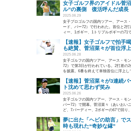
女子ゴルフ界のアイドル菅沼
ル”の裏側 復活呼んだ成長
2025.06.29
女子プロゴルフの国内ツアー、アース・モ
ード、パー72）で行われた。首位と2
ィー、1ボギー、1トリプルボギーの71
1打差で追っている。昨季は不調に苦し
【速報】女子ゴルフで拍手
ー3勝目を挙げ復活。この日は、トリプ
も絶賛、菅沼菜々が首位浮
ルの成長を垣間見せた。
2025.06.28
女子ゴルフの国内ツアー、アース・モンダ
72）で第3日が行われている。2打差
を披露。6番を終えて単独首位に浮上し
【速報】菅沼菜々が3連続バ
ト沈めて思わず笑み
2025.06.26
女子ゴルフの国内ツアー、アース・モンダ
パー72）で開幕。菅沼菜々（あいおい
ど、7バーディー、2ボギーの67で回
夢に出た「ヘビの助言」でス
時も現れた“奇妙な縁”