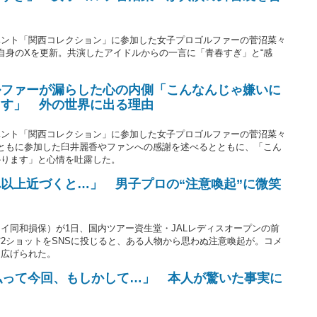
ベント「関西コレクション」に参加した女子プロゴルファーの菅沼菜々
自身のXを更新。共演したアイドルからの一言に「青春すぎ」と“感
ルファーが漏らした心の内側「こんなんじゃ嫌いに
ます」 外の世界に出る理由
ベント「関西コレクション」に参加した女子プロゴルファーの菅沼菜々
ともに参加した臼井麗香やファンへの感謝を述べるとともに、「こん
かります」と心情を吐露した。
以上近づくと…」 男子プロの“注意喚起”に微笑
イ同和損保）が1日、国内ツアー資生堂・JALレディスオープンの前
2ショットをSNSに投じると、ある人物から思わぬ注意喚起が。コメ
り広げられた。
私って今回、もしかして…」 本人が驚いた事実に