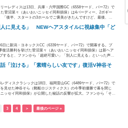
ーレディスは13日、兵庫・六甲国際GC（6558ヤード、パー72）で
出た菅沼菜々（あいおいニッセイ同和損保）は4バーディー、2ボギー
た。「後半、スタートの3ホールでご褒美がきたんですけど、最後、左
うがないかなという感じです」とラウンドを振り返った。
別人に見える」 NEWヘアスタイルに視線集中「ど
日に新潟・ヨネックスCC（6339ヤード、パー72）で開幕する。プ
季復活勝利を挙げた菅沼菜々（あいおいニッセイ同和損保）は新ヘア
プすると、ファンから「超絶可愛い」「別人に見える」といった声が
話「泣ける」「素晴らしい友です」復活V神谷そ
Bレディスクラシックは18日、福岡雷山GC（6489ヤード、パー72）で
げを見せた神谷そら（郵船ロジスティクス）の今季初優勝で幕を閉じ
いニッセイ同和損保）が公開した秘話の反響が拡大。ファンから「そん
といったコメントが寄せられている。
3
4
＞
最後のページ »