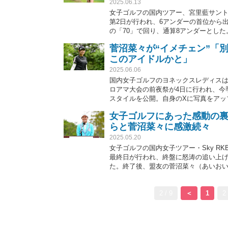
2025.06.13
女子ゴルフの国内ツアー、宮里藍サントリ
第2日が行われ、6アンダーの首位から
の「70」で回り、通算8アンダーとし
に打ってしまったので、ボギーはしょ
菅沼菜々が“イメチェン”「
このアイドルかと」
2025.06.06
国内女子ゴルフのヨネックスレディスは6
ロアマ大会の前夜祭が4日に行われ、今
スタイルを公開。自身のXに写真をアッ
寄せられている。
女子ゴルフにあった感動の裏
らと菅沼菜々に感激続々
2025.05.20
女子ゴルフの国内女子ツアー・Sky RK
最終日が行われ、終盤に怒涛の追い上
た。終了後、盟友の菅沼菜々（あいお
な話をしていたんだな～」「泣ける」
2 / 9
＜
1
2