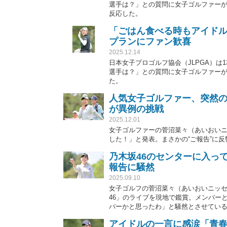
選手は？」との質問に女子ゴルファー
反応した。
「ごはん食べる時もアイド
プランにファン歓喜
2025.12.14
日本女子プロゴルフ協会（JLPGA）は
選手は？」との質問に女子ゴルファー
た。
人気女子ゴルファー、突然の
が異例の挑戦
2025.12.01
女子ゴルファーの菅沼菜々（あいおいニ
した！」と発表。まさかの“ご報告”に
乃木坂46のセンターに入っ
報告に騒然
2025.09.10
女子ゴルフの菅沼菜々（あいおいニッセ
46」のライブを現地で鑑賞。メンバー
バーかと思ったわ」と騒然とさせてい
アイドルの一言に感涙「青