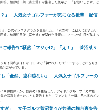
が回答。柏原明日架（富士通）が指名した後輩が、「お願いします」と
ル？」 人気女子ゴルファーが気になる後輩 配信
13日、公式インスタグラムを更新した。「2026年 ごはんに行きたい
が回答。柏原明日架（富士通）が挙げた後輩に、ファンの注目が集まっ
“ご報告”に騒然「マジか!?」「え！」 菅沼菜々
ッセイ同和損保）が1日、Xで「初めてCDデビューすることになりま
反響が広がっている。
ても「全然、違和感ない」 人気女子ゴルファーの
イ同和損保）が、自身のXを更新した。アイドルグループ「乃木坂
と集合写真を撮ったことを報告すると、ファンを「一瞬、乃木坂のメン
る。
春すぎ」 女子ゴルフ菅沼菜々が共演の舞台裏を告