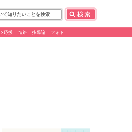
ツ応援
進路
指導論
フォト