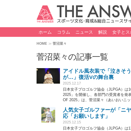
ホーム
コラム
ニュース
解説
女子とス
HOME
菅沼菜々
菅沼菜々の記事一覧
アイドル風衣装で「泣きそ
が…」復活Vの舞台裏
2025.12.17
日本女子プロゴルフ協会（JLPGA）は1
2025」を開催し、各部門の受賞者を発
OF 2025」は、菅沼菜々（あいおい
たアプローチショットが選ばれた。同
人気女子ゴルファーが「ニ
電子）が受賞した。
応「お願いします」
2025.12.15
日本女子プロゴルフ協会（JLPGA）は