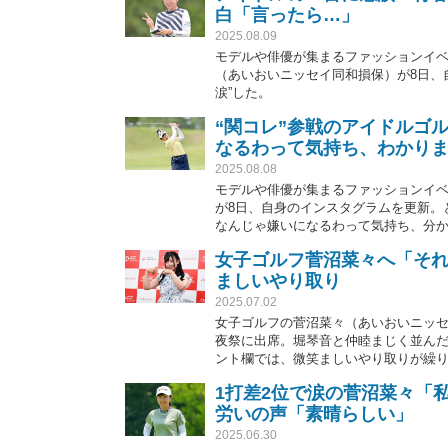
白「言ったら…」
2025.08.09
モデルや俳優が集まるファッションイ
（あいおいニッセイ同和損保）が8日、
涙”した。
“関コレ”参戦のアイドルゴ
なるわって気持ち、わかり
2025.08.08
モデルや俳優が集まるファッションイ
が8日、自身のインスタグラムを更新。
なんじゃ嫌いになるわって気持ち、分
女子ゴルフ菅沼菜々へ「それ
ましいやり取り
2025.07.02
女子ゴルフの菅沼菜々（あいおいニッセ
夜祭に出席。堀琴音と仲睦まじく並んだ
ント欄では、微笑ましいやり取りが繰
1打差2位で涙の菅沼菜々「
労いの声「素晴らしい」
2025.06.30