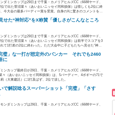
ダミンカップは29日まで千葉・カメリアヒルズCC（6688ヤード、
の2位で出た菅沼菜々（あいおいニッセイ同和損保）は惜しくも2位に終
、今大会の最多バーディー賞を受賞。自身のXに驚きのコメントを投
寄せられている。
が見せた“神対応”をX称賛「優しさがこんなところ
ダミンカップは29日まで千葉・カメリアヒルズCC（6688ヤード、
の2位で出た菅沼菜々（あいおいニッセイ同和損保）は前半でスコアを3
れて1打差の2位に終わった。ただ大会中に子どもたちへ見せた“神対
ている。
完璧」な一打が想定外のバンカー それでも2460
倍に
ンカップ最終日が29日、千葉・カメリアヒルズCC（6688ヤード、
菜々（あいおいニッセイ同和損保）は、5バーディー、4ボギーの71で
朱莉（大東建託）に1打及ばず、2位で涙した。
いで解説唸るスーパーショット「完璧」「さす
上
ンダミンカップは29日、千葉・カメリアヒルズCC（6688ヤード、