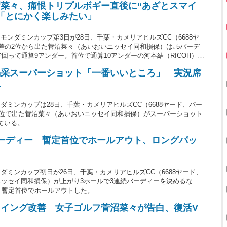
菜々、痛恨トリプルボギー直後に“あざとスマイ
「とにかく楽しみたい」
ンダミンカップ第3日が28日、千葉・カメリアヒルズCC（6688ヤ
打差の2位から出た菅沼菜々（あいおいニッセイ同和損保）は､5バーデ
で回って通算9アンダー。首位で通算10アンダーの河本結（RICOH）を
んだが、今年5月のパナソニックオープンレディースで2年ぶりのツア
喝采スーパーショット「一番いいところ」 実況席
ルボギーの後にカメラに手を振る“あざとさ”を披露するなど、メンタ
上
ミンカップは28日、千葉・カメリアヒルズCC（6688ヤード、パー
の2位で出た菅沼菜々（あいおいニッセイ同和損保）がスーパーショット
ている。
ーディー 暫定首位でホールアウト、ロングパッ
ミンカップ初日が26日、千葉・カメリアヒルズCC（6688ヤード、
ニッセイ同和損保）が上がり3ホールで3連続バーディーを決めるな
り、暫定首位でホールアウトした。
イング改善 女子ゴルフ菅沼菜々が告白、復活V