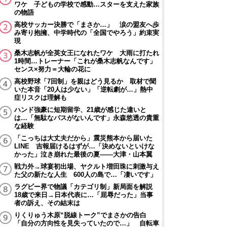
ワケ 子どもの学校で感動…スターを支えた家族
の物語
高校サッカー決勝で「まさか…」 涙の盟友へ歩
み寄り抱擁、中学時代の「全国でやろう」約束実
現
桑木志帆が全英女王になれたワケ 大雨に打たれ
1時間…トレーナー「これが桑木志帆なんです」
センス×努力＝大輪の花に
高校野球「7回制」を親はどう見るか 取材で聞
いた本音「20人は少ない」「逆転劇が…」熱中
症リスクは理解も
ハンド強豪に短期留学、21歳が感じた違いと
は…「無駄なパスがないんです」永森悠透の貴重
な経験
「こっちは大丈夫だから」震災熊本から届いた
LINE 吉報届けるはずが…「決めないといけな
かった」泣き崩れた最後の夏――大津・山本翼
戦力外→球宴初出場、ヤクルト増田珠に刺激与え
た父の新たな人生 600人の島で…「凄いです」
ラグビー界で物議「カテゴリ制」新局面を解説
18歳で来日→日本代表に…「屈辱だった」当事
者の訴え、その結末は
りくりゅう木原“脱線トーク”でまさかの告白
「自分の方向性を見失っていたので…」 自転車