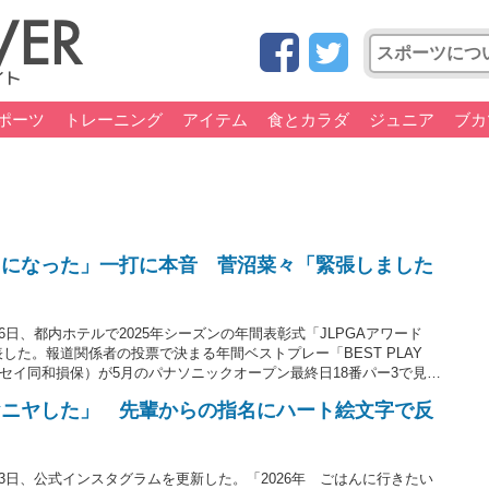
ポーツ
トレーニング
アイテム
食とカラダ
ジュニア
ブカ
うになった」一打に本音 菅沼菜々「緊張しました
6日、都内ホテルで2025年シーズンの年間表彰式「JLPGAアワード
表した。報道関係者の投票で決まる年間ベストプレー「BEST PLAY
ニッセイ同和損保）が5月のパナソニックオープン最終日18番パー3で見せ
様の形で決まるメディア賞「ベストコメント部門」は、工藤遥加（加賀
ヤニヤした」 先輩からの指名にハート絵文字で反
13日、公式インスタグラムを更新した。「2026年 ごはんに行きたい