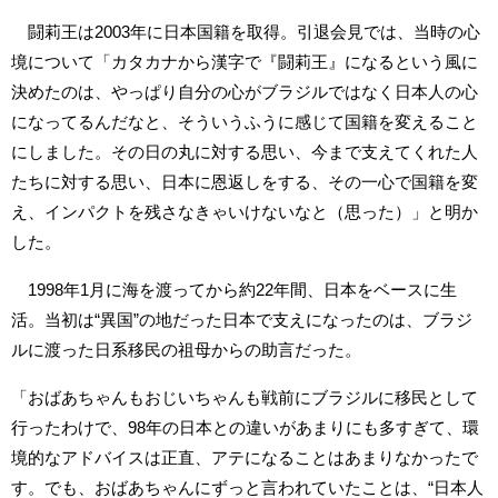
闘莉王は2003年に日本国籍を取得。引退会見では、当時の心
境について「カタカナから漢字で『闘莉王』になるという風に
決めたのは、やっぱり自分の心がブラジルではなく日本人の心
になってるんだなと、そういうふうに感じて国籍を変えること
にしました。その日の丸に対する思い、今まで支えてくれた人
たちに対する思い、日本に恩返しをする、その一心で国籍を変
え、インパクトを残さなきゃいけないなと（思った）」と明か
した。
1998年1月に海を渡ってから約22年間、日本をベースに生
活。当初は“異国”の地だった日本で支えになったのは、ブラジ
ルに渡った日系移民の祖母からの助言だった。
「おばあちゃんもおじいちゃんも戦前にブラジルに移民として
行ったわけで、98年の日本との違いがあまりにも多すぎて、環
境的なアドバイスは正直、アテになることはあまりなかったで
す。でも、おばあちゃんにずっと言われていたことは、“日本人