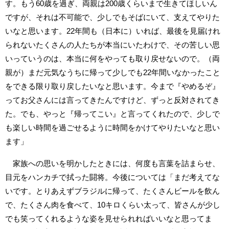
す。もう60歳を過ぎ、両親は200歳くらいまで生きてほしいん
ですが、それは不可能で、少しでもそばにいて、支えてやりた
いなと思います。22年間も（日本に）いれば、最後を見届けれ
られないたくさんの人たちが本当にいたわけで、その苦しい思
いっていうのは、本当に何をやっても取り戻せないので。（両
親が）まだ元気なうちに帰って少しでも22年間いなかったこと
をできる限り取り戻したいなと思います。今まで『やめるぞ』
ってお父さんには言ってきたんですけど、ずっと反対されてき
た。でも、やっと『帰ってこい』と言ってくれたので、少しで
も楽しい時間を過ごせるように時間をかけてやりたいなと思い
ます」
家族への思いを明かしたときには、何度も言葉を詰まらせ、
目元をハンカチで拭った闘将。今後については「まだ考えてな
いです。とりあえずブラジルに帰って、たくさんビールを飲ん
で、たくさん肉を食べて、10キロくらい太って、皆さんが少し
でも笑ってくれるような姿を見せられればいいなと思ってま