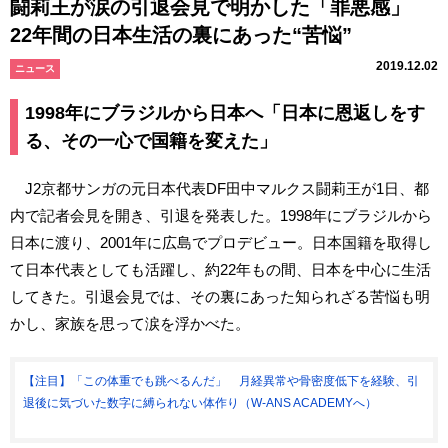
闘莉王が涙の引退会見で明かした「罪悪感」
22年間の日本生活の裏にあった“苦悩”
2019.12.02
ニュース
1998年にブラジルから日本へ「日本に恩返しをす
る、その一心で国籍を変えた」
J2京都サンガの元日本代表DF田中マルクス闘莉王が1日、都
内で記者会見を開き、引退を発表した。1998年にブラジルから
日本に渡り、2001年に広島でプロデビュー。日本国籍を取得し
て日本代表としても活躍し、約22年もの間、日本を中心に生活
してきた。引退会見では、その裏にあった知られざる苦悩も明
かし、家族を思って涙を浮かべた。
【注目】「この体重でも跳べるんだ」 月経異常や骨密度低下を経験、引
退後に気づいた数字に縛られない体作り（W-ANS ACADEMYへ）