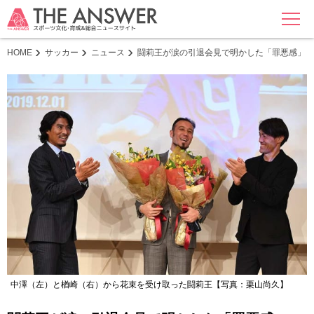
MENU
HOME
サッカー
ニュース
闘莉王が涙の引退会見で明かした「罪悪感」 2
中澤（左）と楢崎（右）から花束を受け取った闘莉王【写真：栗山尚久】