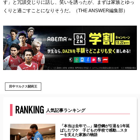
す」と冗談交じりに話し、笑いを誘ったが、まずは家族とゆっ
くりと過ごすことになりそうだ。（THE ANSWER編集部）
田中マルクス闘莉王
RANKING
人気記事ランキング
じた違
「本当は去年で…」陽岱鋼が引退を1年延
す」永
ばしたワケ 子どもの学校で感動…スタ
ーを支えた家族の物語