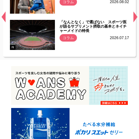
.08.01
コラム
2026.08.02
経異常
「なんとなく」で選ばない スポーツ医
づいた
が語るサプリメント摂取の基本とネイチ
ャーメイドの特長
コラム
2026.07.17
.07.21
PR