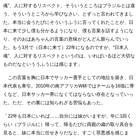
魂”、人に対するリスペクト、そういうところはブラジルとは違
う、そういうところから学びなさい、とずっと言われてきまし
た。本当に会うたびにそういうふうに言ってくれたことが、日
本に来て少し僕も分かるようになり、僕も言葉を話すようにな
り、そのおばあちゃんの言葉の意味がどんどん膨らんでいっ
た。もう3月で（日本に来て）22年になるのですが、“日本人
魂”、人に対するリスペクトというのは、いればいるほど大切な
ものだなといううふうには感じます」
この言葉を胸に日本でサッカー選手としての地位を築き、日
本代表も牽引。2010年の南アフリカW杯ではチームを16強に導
くなど、日本サッカー界になくてはならない存在となっていっ
た。ただ、その裏には知られざる苦悩もあった。
「22年も日本にいれば……自分には妹がいますが、年に1回く
らい（ブラジルに）帰って、帰るたびに両親の歳の取り具合を
見ると、妹に本当に任せきりだなと、すごく罪悪感を感じま