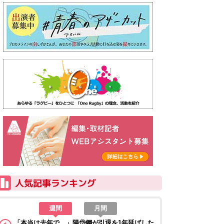
週間
月間
「本当は去年で…」陽岱鋼が引退を1年延ばした