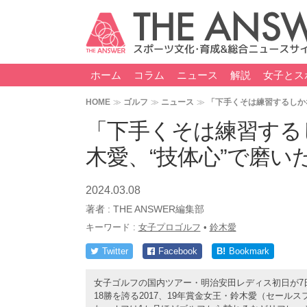
ホーム
コラム
ニュース
解説
女子とス
HOME
ゴルフ
ニュース
「下手くそは練習するしか
「下手くそは練習する
木愛、“技体心”で磨い
2024.03.08
著者 :
THE ANSWER編集部
キーワード :
女子プロゴルフ
•
鈴木愛
Twitter
Facebook
B!
Bookmark
女子ゴルフの国内ツアー・明治安田レディス初日が7日
18勝を誇る2017、19年賞金女王・鈴木愛（セール