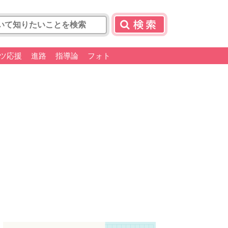
ツ応援
進路
指導論
フォト