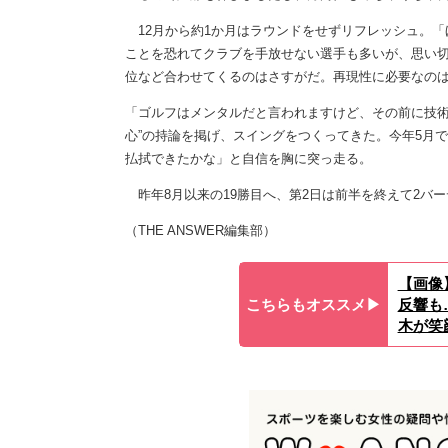
12月から約1か月はラウンドをせずリフレッシュ。「
ことを恐れてクラブを手放せない選手も多いが、思い切
位など合わせてくるのはさすがだ。再現性に必要なの
「ゴルフはメンタルだと言われますけど、その前に技術
心”の持論を掲げ、スイングをつくってきた。今年5月で
払拭できたかな」と自信を胸に突っ走る。
昨年8月以来の19勝目へ、第2日は前半を終えて2バ
（THE ANSWER編集部）
【画像
こちらもオススメ▶︎
反響も
木が笑