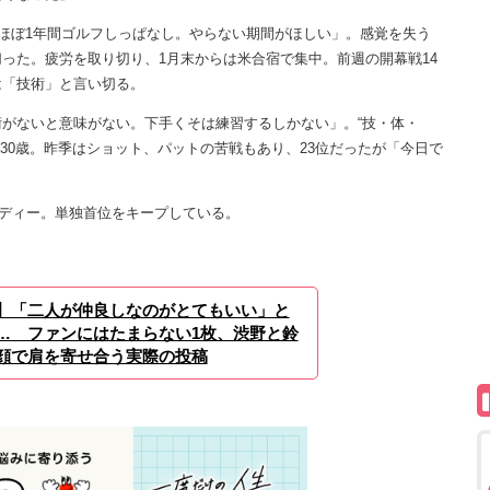
ほぼ1年間ゴルフしっぱなし。やらない期間がほしい」。感覚を失う
った。疲労を取り切り、1月末からは米合宿で集中。前週の開幕戦14
は「技術」と言い切る。
がないと意味がない。下手くそは練習するしかない」。“技・体・
30歳。昨季はショット、パットの苦戦もあり、23位だったが「今日で
ーディー。単独首位をキープしている。
】「二人が仲良しなのがとてもいい」と
… ファンにはたまらない1枚、渋野と鈴
顔で肩を寄せ合う実際の投稿