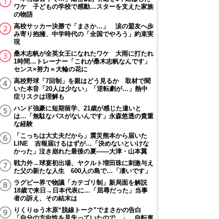
ワケ 子どもの学校で感動…スターを支えた家族
の物語
高校サッカー決勝で「まさか…」 涙の盟友へ歩
み寄り抱擁、中学時代の「全国でやろう」約束実
現
桑木志帆が全英女王になれたワケ 大雨に打たれ
1時間…トレーナー「これが桑木志帆なんです」
センス×努力＝大輪の花に
高校野球「7回制」を親はどう見るか 取材で聞
いた本音「20人は少ない」「逆転劇が…」熱中
症リスクは理解も
ハンド強豪に短期留学、21歳が感じた違いと
は…「無駄なパスがないんです」永森悠透の貴重
な経験
「こっちは大丈夫だから」震災熊本から届いた
LINE 吉報届けるはずが…「決めないといけな
かった」泣き崩れた最後の夏――大津・山本翼
戦力外→球宴初出場、ヤクルト増田珠に刺激与え
た父の新たな人生 600人の島で…「凄いです」
ラグビー界で物議「カテゴリ制」新局面を解説
18歳で来日→日本代表に…「屈辱だった」当事
者の訴え、その結末は
りくりゅう木原“脱線トーク”でまさかの告白
「自分の方向性を見失っていたので…」 自転車