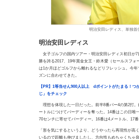
明治安田レディス、単独首位発
明治安田レディス
女子ゴルフの国内ツアー・明治安田レディス初日が7日、
勝を誇る2017、19年賞金女王・鈴木愛（セールスフ
は1か月ほどゴルフから離れるなどリフレッシュ。今年で
ズンに合わせてきた。
【PR】1等当せん900人以上 dポイントがたまる！
じ」をチェック
理想を体現した一日だった。前半8番パー4の第2打。鈴
ートルにつけてバーディーを奪った。14番はこの日唯一
70センチに寄せてバーディー。16番は4メートル、17
「形を気にするというより、どうやったら再現性が高
いるので距離も伸びましたし、方向性もめちゃくちゃ