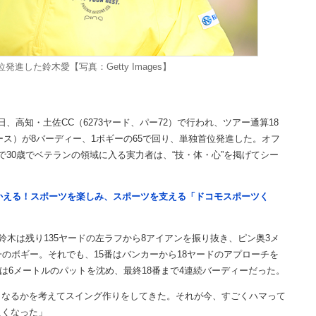
進した鈴木愛【写真：Getty Images】
高知・土佐CC（6273ヤード、パー72）で行われ、ツアー通算18
ォース）が8バーディー、1ボギーの65で回り、単独首位発進した。オフ
30歳でベテランの領域に入る実力者は、“技・体・心”を掲げてシー
つかえる！スポーツを楽しみ、スポーツを支える「ドコモスポーツく
木は残り135ヤードの左ラフから8アイアンを振り抜き、ピン奥3メ
のボギー。それでも、15番はバンカーから18ヤードのアプローチを
番は6メートルのパットを沈め、最終18番まで4連続バーディーだった。
くなるかを考えてスイング作りをしてきた。それが今、すごくハマって
良くなった」