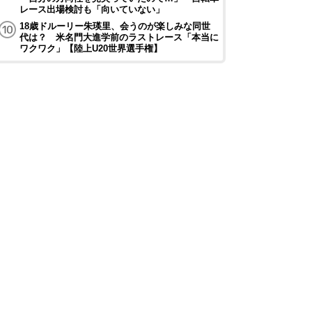
レース出場検討も「向いていない」
18歳ドルーリー朱瑛里、会うのが楽しみな同世
代は？ 米名門大進学前のラストレース「本当に
ワクワク」【陸上U20世界選手権】