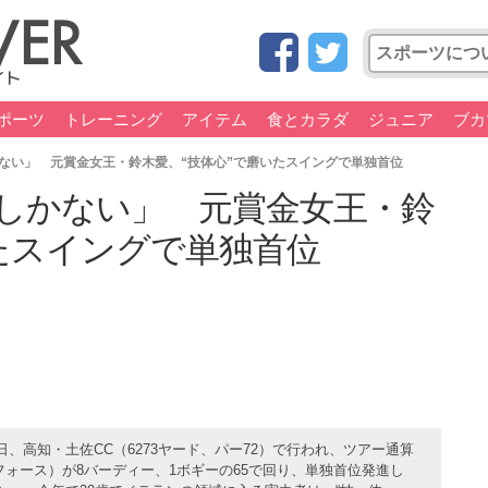
ポーツ
トレーニング
アイテム
食とカラダ
ジュニア
ブカ
ない」 元賞金女王・鈴木愛、“技体心”で磨いたスイングで単独首位
しかない」 元賞金女王・鈴
たスイングで単独首位
、高知・土佐CC（6273ヤード、パー72）で行われ、ツアー通算
スフォース）が8バーディー、1ボギーの65で回り、単独首位発進し