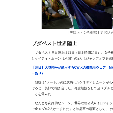
世界陸上・女子棒高跳びで2人
ブダペスト世界陸上
ブダペスト世界陸上は23日（日本時間24日）、女子
とケイティ・ムーン（米国）の2人はジャンプオフを選
【注目】大谷翔平が愛用するCW-Xの機能性ウェア M
ーあり）
競技は4メートル90に成功したケネディとムーンが4
けると、笑顔で抱き合った。再度競技をして金メダルと
ことを選んだ。
なんとも友好的なシーン。世界陸連公式X（旧ツイッ
で金メダル2人が生まれた」と涙必至の場面として、そ