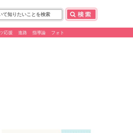
ツ応援
進路
指導論
フォト