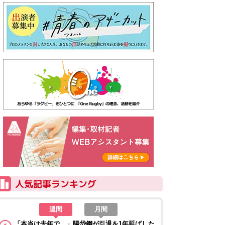
週間
月間
「本当は去年で…」陽岱鋼が引退を1年延ばした