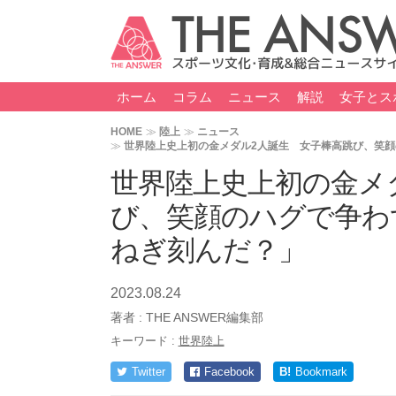
ホーム
コラム
ニュース
解説
女子とス
HOME
陸上
ニュース
世界陸上史上初の金メダル2人誕生 女子棒高跳び、笑
世界陸上史上初の金メ
び、笑顔のハグで争わ
ねぎ刻んだ？」
2023.08.24
著者 :
THE ANSWER編集部
キーワード :
世界陸上
Twitter
Facebook
B!
Bookmark