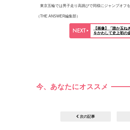
東京五輪では男子走り高跳びで同様にジャンプオフを
（THE ANSWER編集部）
【画像】「誰か玉ね
をかわして史上初の
今、あなたにオススメ
次の記事