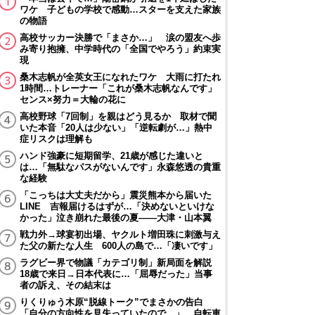
ワケ 子どもの学校で感動…スターを支えた家族
の物語
高校サッカー決勝で「まさか…」 涙の盟友へ歩
み寄り抱擁、中学時代の「全国でやろう」約束実
現
桑木志帆が全英女王になれたワケ 大雨に打たれ
1時間…トレーナー「これが桑木志帆なんです」
センス×努力＝大輪の花に
高校野球「7回制」を親はどう見るか 取材で聞
いた本音「20人は少ない」「逆転劇が…」熱中
症リスクは理解も
ハンド強豪に短期留学、21歳が感じた違いと
は…「無駄なパスがないんです」永森悠透の貴重
な経験
「こっちは大丈夫だから」震災熊本から届いた
LINE 吉報届けるはずが…「決めないといけな
かった」泣き崩れた最後の夏――大津・山本翼
戦力外→球宴初出場、ヤクルト増田珠に刺激与え
た父の新たな人生 600人の島で…「凄いです」
ラグビー界で物議「カテゴリ制」新局面を解説
18歳で来日→日本代表に…「屈辱だった」当事
者の訴え、その結末は
りくりゅう木原“脱線トーク”でまさかの告白
「自分の方向性を見失っていたので…」 自転車