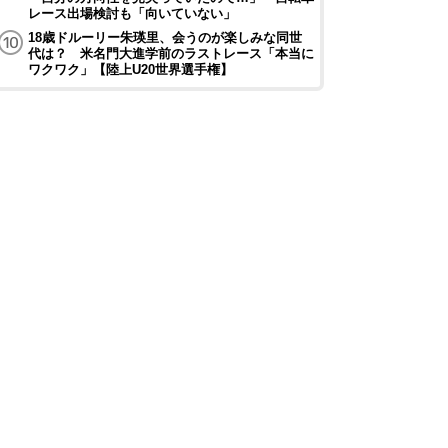
レース出場検討も「向いていない」
18歳ドルーリー朱瑛里、会うのが楽しみな同世
代は？ 米名門大進学前のラストレース「本当に
ワクワク」【陸上U20世界選手権】