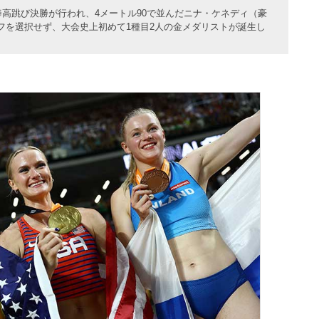
棒高跳び決勝が行われ、4メートル90で並んだニナ・ケネディ（豪
フを選択せず、大会史上初めて1種目2人の金メダリストが誕生し