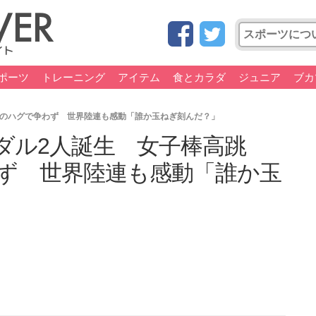
ポーツ
トレーニング
アイテム
食とカラダ
ジュニア
ブカ
顔のハグで争わず 世界陸連も感動「誰か玉ねぎ刻んだ？」
ダル2人誕生 女子棒高跳
ず 世界陸連も感動「誰か玉