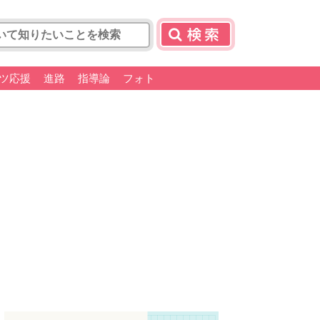
ツ応援
進路
指導論
フォト