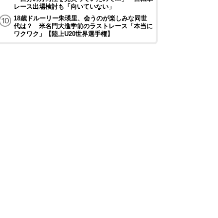
レース出場検討も「向いていない」
18歳ドルーリー朱瑛里、会うのが楽しみな同世
代は？ 米名門大進学前のラストレース「本当に
ワクワク」【陸上U20世界選手権】