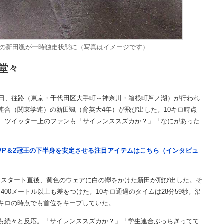
連の新田颯が一時独走状態に（写真はイメージです）
堂々
日、往路（東京・千代田区大手町～神奈川・箱根町芦ノ湖）が行われ
連合（関東学連）の新田颯（育英大4年）が飛び出した。10キロ時点
り、ツイッター上のファンも「サイレンススズカか？」「なにがあった
VP＆2冠王の下半身を安定させる注目アイテムはこちら（インタビュ
スタート直後、黄色のウェアに白の襷をかけた新田が飛び出した。そ
00メートル以上も差をつけた。10キロ通過のタイムは28分59秒。沿
キロの時点でも首位をキープしていた。
も続々と反応。「サイレンススズカか？」「学生連合ぶっちぎってて