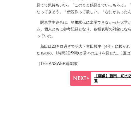
見てて気持ちいい」「このまま鶴見までいっちゃえ」
なってきそう」「伝説作って欲しい」「なにがあった
関東学生連合は、箱根駅伝に出場できなかった大学か
ム、個人ともに参考記録となり、各種表彰の対象にな
っていた。
新田は20キロ過ぎで明大・富田峻平（4年）に抜かれ
たものの、1時間2分59秒と堂々の走りを見せた。1区は
（THE ANSWER編集部）
【画像】新田、幻の区
覧