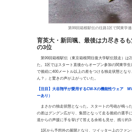
第99回箱根駅伝の往路1区で関東学
育英大・新田颯、最後は力尽きるも
の3位
第99回箱根駅伝（東京箱根間往復大学駅伝競走）は2
た。1区ではスタート直後からオープン参加の関東学生
で後続に400メートル以上の差をつける独走状態とな
ん？」と驚きの声が上がっていた。
【注目】大谷翔平が愛用するCW-Xの機能性ウェア M
ーあり）
まさかの独走状態となった。スタートの号砲が鳴った
の差はグングン広がり、集団となって走る後続の選手に4
道からの声援に手を挙げて答える余裕も見せ、残り約3
1区から予想外の展開となり、ツイッター上のファン