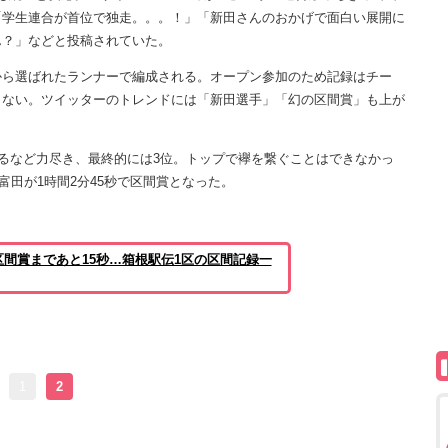
「学生連合が首位で独走。。。！」「新田さんのおかげで面白い展開に
ん？」などと投稿されていた。
ら選ばれたランナーで編成される。オープン参加のため記録はチー
らない。ツイッターのトレンドには「新田選手」「幻の区間賞」も上が
るなど力尽き、最終的には3位。トップで襷を繋ぐことはできなかっ
富田が1時間2分45秒で区間賞となった。
間賞まであと15秒…箱根駅伝1区の区間記録一
1
2