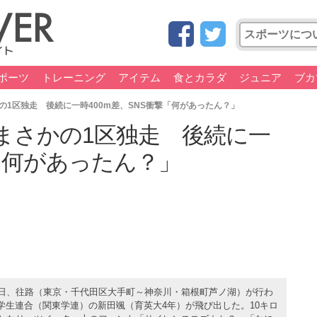
ポーツ
トレーニング
アイテム
食とカラダ
ジュニア
ブカ
1区独走 後続に一時400m差、SNS衝撃「何があったん？」
まさかの1区独走 後続に一
撃「何があったん？」
2日、往路（東京・千代田区大手町～神奈川・箱根町芦ノ湖）が行わ
学生連合（関東学連）の新田颯（育英大4年）が飛び出した。10キロ