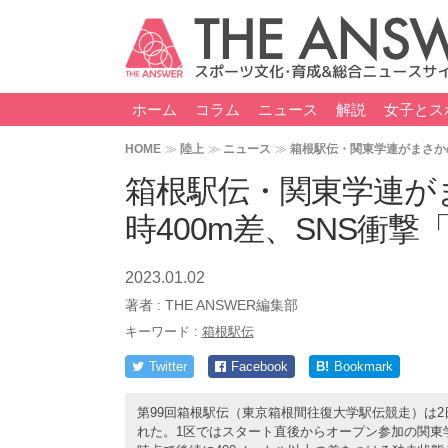
ホーム
コラム
ニュース
解説
女子とス
HOME
陸上
ニュース
箱根駅伝・関東学連がまさかの
箱根駅伝・関東学連が
時400m差、SNS衝
2023.01.02
著者 :
THE ANSWER編集部
キーワード :
箱根駅伝
Twitter
Facebook
B!
Bookmark
第99回箱根駅伝（東京箱根間往復大学駅伝競走）は
れた。1区ではスタート直後からオープン参加の関東