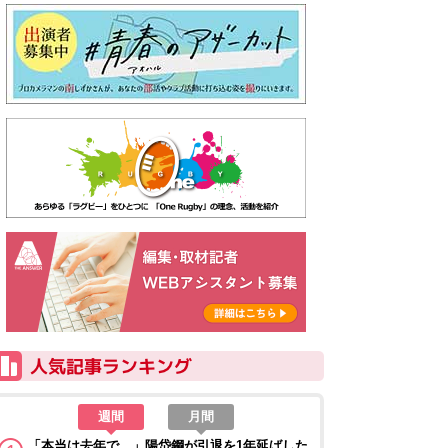
週間
月間
「本当は去年で…」陽岱鋼が引退を1年延ばした