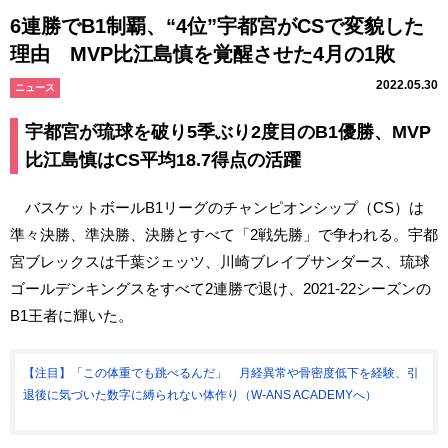
6連勝でB1制覇、“4位”宇都宮がCSで変貌した
理由 MVP比江島慎を覚醒させた4月の1敗
2022.05.30
ニュース
宇都宮が琉球を破り5季ぶり2度目のB1優勝、MVP
比江島慎はCS平均18.7得点の活躍
バスケットボールB1リーグのチャンピオンシップ（CS）は
準々決勝、準決勝、決勝とすべて「2戦先勝」で争われる。宇都
宮ブレックスは千葉ジェッツ、川崎ブレイブサンダース、琉球
ゴールデンキングスをすべて2連勝で退け、2021-22シーズンの
B1王者に輝いた。
【注目】「この体重でも跳べるんだ」 月経異常や骨密度低下を経験、引
退後に気づいた数字に縛られない体作り（W-ANS ACADEMYへ）