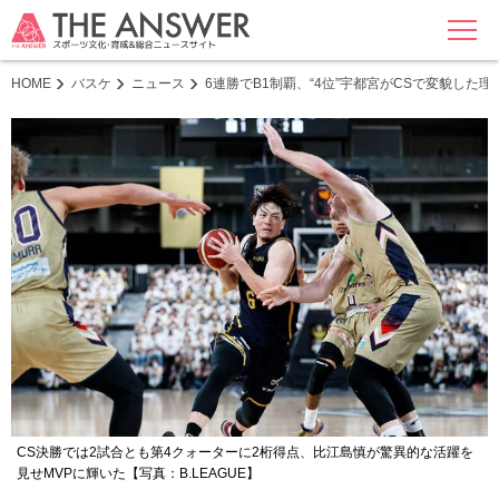
MENU
HOME
バスケ
ニュース
6連勝でB1制覇、“4位”宇都宮がCSで変貌した
CS決勝では2試合とも第4クォーターに2桁得点、比江島慎が驚異的な活躍を
見せMVPに輝いた【写真：B.LEAGUE】