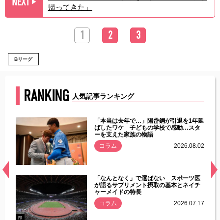
NEXT
▶︎
帰ってきた」
1
2
3
Bリーグ
RANKING
人気記事ランキング
じた違
「本当は去年で…」陽岱鋼が引退を1年延
す」永
ばしたワケ 子どもの学校で感動…スタ
ーを支えた家族の物語
.08.01
コラム
2026.08.02
経異常
「なんとなく」で選ばない スポーツ医
づいた
が語るサプリメント摂取の基本とネイチ
ャーメイドの特長
コラム
2026.07.17
.07.21
PR