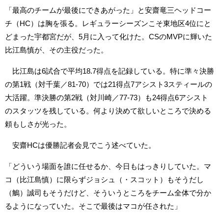
「最高のチームが最後にできあがった」と安齋竜三ヘッドコー
チ（HC）は胸を張る。レギュラーシーズンこそ東地区4位にと
どまった宇都宮だが、5月に入って化けた。CSのMVPに輝いた
比江島慎が、その主役だった。
比江島は6試合で平均18.7得点を記録している。特に準々決勝
の第1戦（対千葉／81-70）では21得点7アシスト3スティールの
大活躍。準決勝の第2戦（対川崎／77-73）も24得点6アシスト
のスタッツを残している。何より決めて欲しいところで決める
頼もしさが光った。
安齋HCは優勝記者会見でこう述べていた。
「どういう場面を誰に任せるか、今日もはっきりしていた。マ
コ（比江島慎）に限らずジョシュ（・スコット）もそうだし
（鵤）誠司もそうだけど、そういうところをチーム全体で分か
るようになっていた。そこで最後はマコが任された」