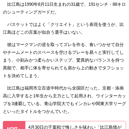
比江島は1990年8月11日生まれの31歳で、191センチ・88キロ
のシューティングガードだ。
バスケットではよく「クリエイト」という表現を使うが、比
江島ほどこの言葉が似合う選手はいない。
彼はマークマンの逆を取ってズレを作る、食いつかせて自分
やチームメートのスペースを空けるプレーを易々と実行してし
まう。小刻みかつ柔らかいステップ、驚異的なバランスを持つ
異能で、相手に体を寄せられても肩から上の動きでタフショッ
トを決めてしまう。
比江島は福岡市立百道中時代から全国区だった。京都・洛南
高に入学すると1年生から主力として起用され、ウインターカッ
プを3連覇している。青山学院大でもインカレや関東大学リーグ
といったタイトルをつかんでいた。
4月30日の千葉戦で悔しさを味わい「比江島慎が