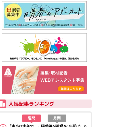
週間
月間
「本当は去年で…」陽岱鋼が引退を1年延ばした