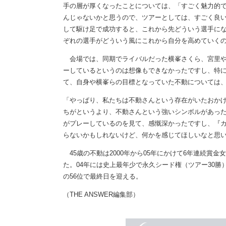
手の層が厚くなったことについては、「すごく魅力的
んじゃないかと思うので、ツアーとしては、すごく良
して駆け足で成功すると、これから先どういう選手に
ぞれの選手がどういう風にこれから自分を高めていく
会場では、同期でライバルだった横峯さくら、宮里や
ーしているというのは想像もできなかったですし、特
て、自身や横峯らの目標となっていた不動については
「やっぱり、私たちは不動さんという存在がいたおか
ちがというより、不動さんという強いシンボルがあった
がプレーしているのを見て、感慨深かったですし、『
らないかもしれないけど、何かを感じてほしいなと思
45歳の不動は2000年から05年にかけて6年連続賞
た。04年には史上最年少で永久シード権（ツアー30勝
の56位で最終日を迎える。
（THE ANSWER編集部）