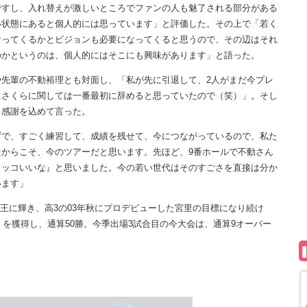
ですし、入れ替えが激しいところでファンの人も魅了される部分がある
い状態にあると個人的には思っています」と評価した。その上で「若く
なってくるかとビジョンも必要になってくると思うので、その辺はそれ
のかというのは、個人的にはそこにも興味があります」と語った。
先輩の不動裕理とも対面し、「私が先に引退して、2人がまだ今プレ
にさくらに関しては一番最初に辞めると思っていたので（笑）」。そし
、感謝を込めて言った。
げで、すごく練習して、成績を残せて、今につながっているので、私た
からこそ、今のツアーだと思います。先ほど、9番ホールで不動さん
カッコいいな』と思いました。今の若い世代はそのすごさを直接は分か
います」
金女王に輝き、高3の03年秋にプロデビューした宮里の目標になり続け
）を獲得し、通算50勝。今季出場3試合目の今大会は、通算9オーバー