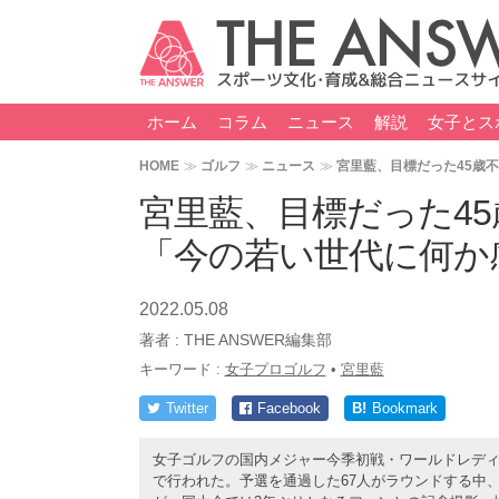
ホーム
コラム
ニュース
解説
女子とス
HOME
ゴルフ
ニュース
宮里藍、目標だった45歳
宮里藍、目標だった4
「今の若い世代に何か
2022.05.08
著者 :
THE ANSWER編集部
キーワード :
女子プロゴルフ
•
宮里藍
Twitter
Facebook
B!
Bookmark
女子ゴルフの国内メジャー今季初戦・ワールドレディス
で行われた。予選を通過した67人がラウンドする中