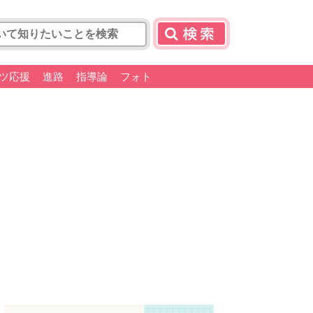
ツ応援
進路
指導論
フォト