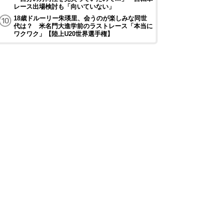
レース出場検討も「向いていない」
18歳ドルーリー朱瑛里、会うのが楽しみな同世
代は？ 米名門大進学前のラストレース「本当に
ワクワク」【陸上U20世界選手権】