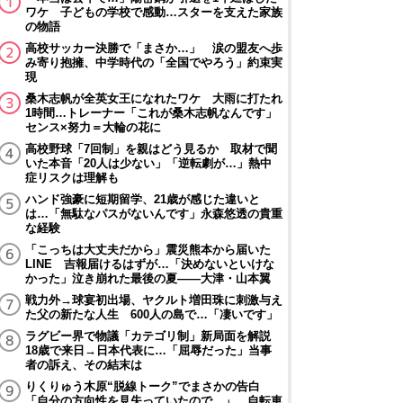
ワケ 子どもの学校で感動…スターを支えた家族
の物語
高校サッカー決勝で「まさか…」 涙の盟友へ歩
み寄り抱擁、中学時代の「全国でやろう」約束実
現
桑木志帆が全英女王になれたワケ 大雨に打たれ
1時間…トレーナー「これが桑木志帆なんです」
センス×努力＝大輪の花に
高校野球「7回制」を親はどう見るか 取材で聞
いた本音「20人は少ない」「逆転劇が…」熱中
症リスクは理解も
ハンド強豪に短期留学、21歳が感じた違いと
は…「無駄なパスがないんです」永森悠透の貴重
な経験
「こっちは大丈夫だから」震災熊本から届いた
LINE 吉報届けるはずが…「決めないといけな
かった」泣き崩れた最後の夏――大津・山本翼
戦力外→球宴初出場、ヤクルト増田珠に刺激与え
た父の新たな人生 600人の島で…「凄いです」
ラグビー界で物議「カテゴリ制」新局面を解説
18歳で来日→日本代表に…「屈辱だった」当事
者の訴え、その結末は
りくりゅう木原“脱線トーク”でまさかの告白
「自分の方向性を見失っていたので…」 自転車