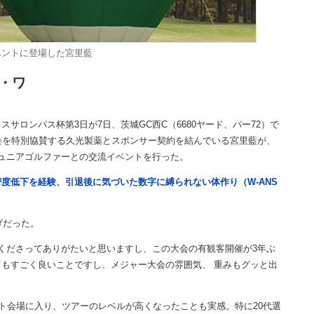
ベントに登場した宮里藍
・ワ
ロンパス杯第3日が7日、茨城GC西C（6680ヤード、パー72）で
会を特別協賛する久光製薬とスポンサー契約を結んでいる宮里藍が、
ュニアゴルファーとの交流イベントを行った。
度低下を経験、引退後に気づいた数字に縛られない体作り（W-ANS
げだった。
くださってありがたいと思いますし、この大会の有観客開催が3年ぶ
もすごく良いことですし、メジャー大会の雰囲気、 重みもグッと出
ト会場に入り、ツアーのレベルが高くなったことも実感。特に20代選