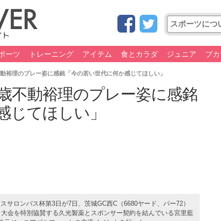
ポーツ
トレーニング
アイテム
食とカラダ
ジュニア
ブカ
不動裕理のプレー姿に感銘「今の若い世代に何か感じてほしい」
5歳不動裕理のプレー姿に感銘
感じてほしい」
サロンパス杯第3日が7日、茨城GC西C（6680ヤード、パー72）
、大会を特別協賛する久光製薬とスポンサー契約を結んでいる宮里藍