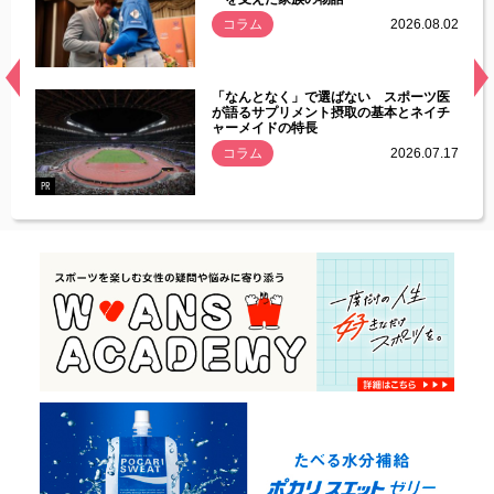
.08.01
コラム
2026.08.02
経異常
「なんとなく」で選ばない スポーツ医
づいた
が語るサプリメント摂取の基本とネイチ
ャーメイドの特長
コラム
2026.07.17
.07.21
PR