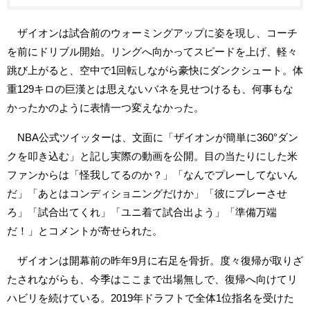
ザイオンは試合前のウォーミングアップに姿を現し、コーチ
を前にドリブル開始。リングへ向かってスピードを上げ、軽々
跳び上がると、空中で1回転しながら豪快にダンクシュート。体
重129キロの巨漢とは思えないバネを見せつけるも、何事もな
かったかのように表情一つ変えなかった。
NBA公式ツイッターは、文面に「ザイオンが簡単に360°ダン
クを叩き込む」と記し実際の動画を公開。目の当たりにした米
ファンからは「怪我してるのか？」「なんでプレーしてないん
だ」「あとはコンディショニングだけか」「彼にプレーさせ
ろ」「試合出てくれ」「ユニ着て試合出よう」「準備万端
だ！」とコメントが寄せられた。
ザイオンは開幕前の昨年9月に右足を骨折。度々復帰が取りざ
たされながらも、今季はここまで出場無しで、復帰へ向けてリ
ハビリを続けている。2019年ドラフトで全体1位指名を受けた