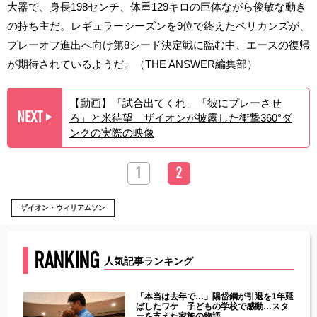
大器で、身長198センチ、体重129キロの巨体ながら俊敏な動き
の持ち主だ。レギュラーシーズンを9位で終えたペリカンズが、
プレーオフ進出へ向け第8シード決定戦に臨む中、エースの復帰
が期待されているようだ。（THE ANSWER編集部）
【動画】「試合出てくれ」「彼にプレーさせ
NEXT
ろ」と米待望 ザイオンが披露した衝撃360°ダ
▶︎
ンクの実際の映像
1
2
ザイオン・ウィリアムソン
RANKING
人気記事ランキング
じた違
「本当は去年で…」陽岱鋼が引退を1年延
す」永
ばしたワケ 子どもの学校で感動…スタ
ーを支えた家族の物語