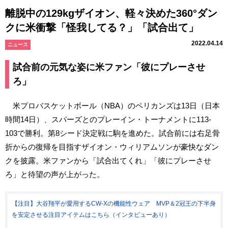
離脱中の129kgザイオン、軽々決めた360°ダン
クに米衝撃「怪我してる？」「試合出て」
2022.04.14
ニュース
試合前の元気な姿に米ファン「彼にプレーさせ
ろ」
米プロバスケットボール（NBA）のペリカンズは13日（日本
時間14日）、スパーズとのプレーイン・トーナメントに113-
103で勝利。第8シード決定戦に駒を進めた。試合前には右足骨
折からの復帰を目指すザイオン・ウィリアムソンが豪快なダン
クを披露。米ファンから「試合出てくれ」「彼にプレーさせ
ろ」と待望の声が上がった。
【注目】大谷翔平が愛用するCW-Xの機能性ウェア MVP＆2冠王の下半身
を安定させる注目アイテムはこちら（インタビューあり）