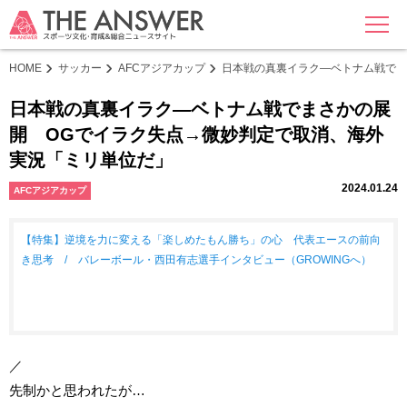
MENU
HOME
サッカー
AFCアジアカップ
日本戦の真裏イラク―ベトナム戦でま
日本戦の真裏イラク―ベトナム戦でまさかの展
開 OGでイラク失点→微妙判定で取消、海外
実況「ミリ単位だ」
2024.01.24
AFCアジアカップ
【特集】逆境を力に変える「楽しめたもん勝ち」の心 代表エースの前向
き思考 / バレーボール・西田有志選手インタビュー（GROWINGへ）
／
先制かと思われたが…