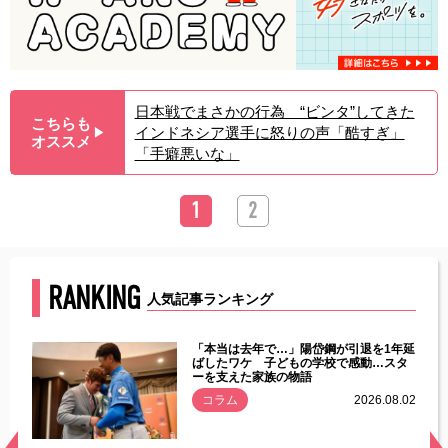
日本戦でまさかの行為 “ビンタ”してきた
こちらも
インドネシア選手に怒りの声「酷すぎ」
▶︎
オススメ
「手癖悪いな」
1
2
RANKING
人気記事ランキング
じた違
「本当は去年で…」陽岱鋼が引退を1年延
す」永
ばしたワケ 子どもの学校で感動…スタ
ーを支えた家族の物語
.08.01
コラム
2026.08.02