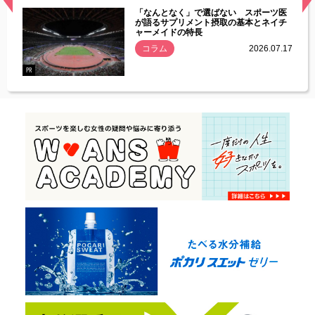
経異常
「なんとなく」で選ばない スポーツ医
づいた
が語るサプリメント摂取の基本とネイチ
ャーメイドの特長
コラム
2026.07.17
.07.21
PR