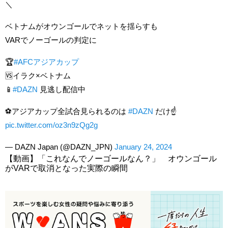
＼
ベトナムがオウンゴールでネットを揺らすも
VARでノーゴールの判定に
🏆
#AFCアジアカップ
🆚イラク×ベトナム
📱
#DAZN
見逃し配信中
⚽アジアカップ全試合見られるのは
#DAZN
だけ☝
pic.twitter.com/oz3n9zQg2g
— DAZN Japan (@DAZN_JPN)
January 24, 2024
【動画】「これなんでノーゴールなん？」 オウンゴール
がVARで取消となった実際の瞬間