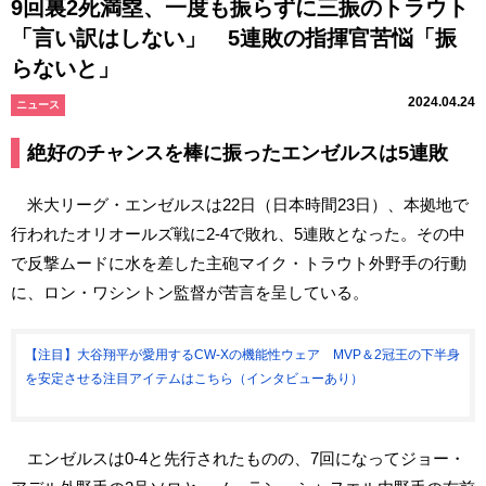
9回裏2死満塁、一度も振らずに三振のトラウト
「言い訳はしない」 5連敗の指揮官苦悩「振
らないと」
2024.04.24
ニュース
絶好のチャンスを棒に振ったエンゼルスは5連敗
米大リーグ・エンゼルスは22日（日本時間23日）、本拠地で
行われたオリオールズ戦に2-4で敗れ、5連敗となった。その中
で反撃ムードに水を差した主砲マイク・トラウト外野手の行動
に、ロン・ワシントン監督が苦言を呈している。
【注目】大谷翔平が愛用するCW-Xの機能性ウェア MVP＆2冠王の下半身
を安定させる注目アイテムはこちら（インタビューあり）
エンゼルスは0-4と先行されたものの、7回になってジョー・