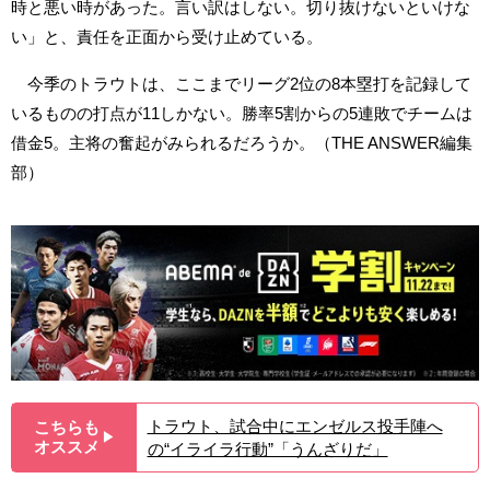
時と悪い時があった。言い訳はしない。切り抜けないといけな
い」と、責任を正面から受け止めている。
今季のトラウトは、ここまでリーグ2位の8本塁打を記録して
いるものの打点が11しかない。勝率5割からの5連敗でチームは
借金5。主将の奮起がみられるだろうか。（THE ANSWER編集
部）
トラウト、試合中にエンゼルス投手陣へ
こちらも
▶︎
オススメ
の“イライラ行動”「うんざりだ」