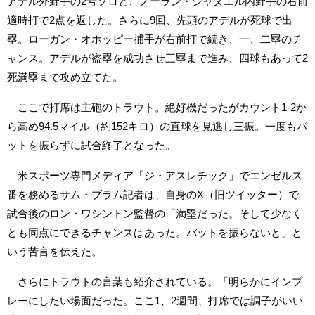
アデル外野手の2号ソロと、ノーラン・シャヌエル内野手の右前
適時打で2点を返した。さらに9回、先頭のアデルが死球で出
塁。ローガン・オホッピー捕手が右前打で続き、一、二塁のチ
ャンス。アデルが盗塁を成功させ三塁まで進み、四球もあって2
死満塁まで攻め立てた。
ここで打席は主砲のトラウト。絶好機だったがカウント1-2か
ら高め94.5マイル（約152キロ）の直球を見逃し三振。一度もバ
ットを振らずに試合終了となった。
米スポーツ専門メディア「ジ・アスレチック」でエンゼルス
番を務めるサム・ブラム記者は、自身のX（旧ツイッター）で
試合後のロン・ワシントン監督の「満塁だった。そして少なく
とも同点にできるチャンスはあった。バットを振らないと」と
いう苦言を伝えた。
さらにトラウトの言葉も紹介されている。「明らかにインプ
レーにしたい場面だった。ここ1、2週間、打席では調子がいい