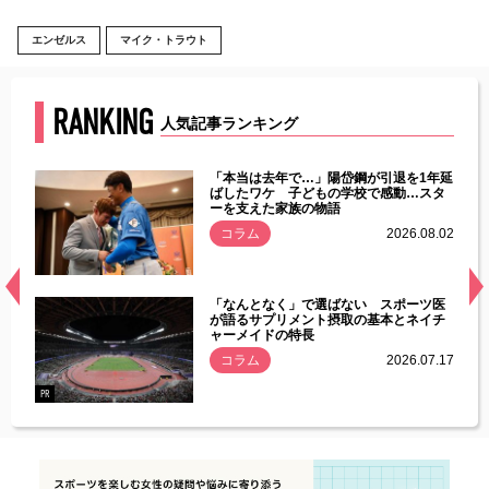
エンゼルス
マイク・トラウト
RANKING
人気記事ランキング
じた違
「本当は去年で…」陽岱鋼が引退を1年延
す」永
ばしたワケ 子どもの学校で感動…スタ
ーを支えた家族の物語
.08.01
コラム
2026.08.02
経異常
「なんとなく」で選ばない スポーツ医
づいた
が語るサプリメント摂取の基本とネイチ
ャーメイドの特長
コラム
2026.07.17
.07.21
PR