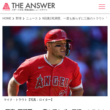
MENU
HOME
野球
ニュース
9回裏2死満塁、一度も振らずに三振のトラウト「
マイク・トラウト【写真：ロイター】