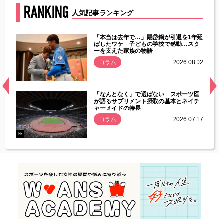
RANKING
人気記事ランキング
じた違
「本当は去年で…」陽岱鋼が引退を1年延
す」永
ばしたワケ 子どもの学校で感動…スタ
ーを支えた家族の物語
.08.01
コラム
2026.08.02
経異常
「なんとなく」で選ばない スポーツ医
づいた
が語るサプリメント摂取の基本とネイチ
ャーメイドの特長
コラム
2026.07.17
.07.21
PR