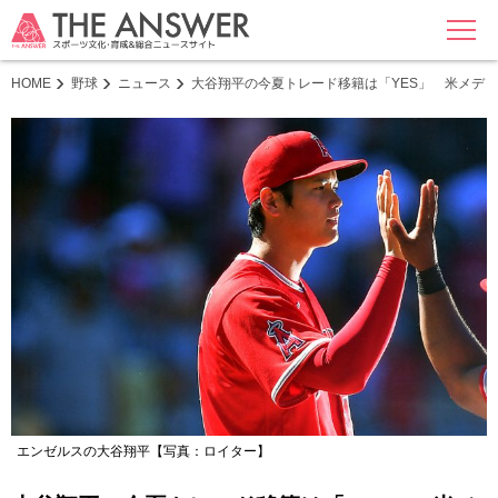
MENU
HOME
野球
ニュース
大谷翔平の今夏トレード移籍は「YES」 米メデ
エンゼルスの大谷翔平【写真：ロイター】