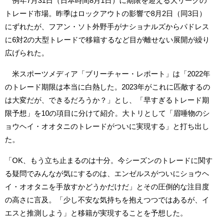
例年7月31日（日本時間8月1日）に期限を迎える大リーグの
トレード市場。昨季はロックアウトの影響で8月2日（同3日）
にずれたが、フアン・ソト外野手がナショナルズからパドレス
に6対2の大型トレードで移籍するなど目が離せない展開が繰り
広げられた。
米スポーツメディア「ブリーチャー・レポート」は「2022年
のトレード期限は本当に白熱した。2023年がこれに匹敵するの
は大変だが、できるだろうか？」とし、「早すぎるトレード期
限予想」を10の項目に分けて紹介。大トリとして「眉唾物のシ
ョウヘイ・オオタニのトレードがついに実現する」と打ち出し
た。
「OK、もう立ち止まるのは十分。今シーズンのトレードに関す
る疑問でみんなが気にするのは、エンゼルスがついにショウヘ
イ・オオタニを手放すかどうかだけだ」とその圧倒的な注目度
の高さに言及。「少し不安な気持ちを抱えつつではあるが、イ
エスと推測しよう」と移籍が実現することを予想した。