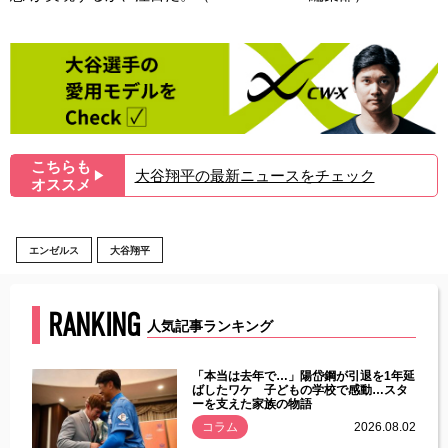
こちらも
大谷翔平の最新ニュースをチェック
▶︎
オススメ
エンゼルス
大谷翔平
RANKING
人気記事ランキング
じた違
「本当は去年で…」陽岱鋼が引退を1年延
す」永
ばしたワケ 子どもの学校で感動…スタ
ーを支えた家族の物語
.08.01
コラム
2026.08.02