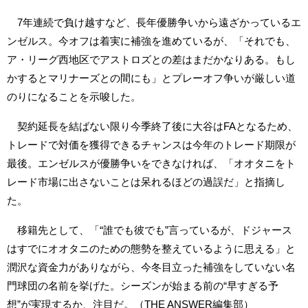
7年連続で負け越すなど、長年優勝争いから遠ざかっているエ
ンゼルス。今オフは着実に補強を進めているが、「それでも、
ア・リーグ西地区でアストロズとの差はまだかなりある。もし
かするとマリナーズとの間にも」とプレーオフ争いが厳しい道
のりになることを示唆した。
契約延長を結ばない限り今季終了後に大谷はFAとなるため、
トレードで対価を獲得できるチャンスは今年のトレード期限が
最後。エンゼルスが優勝争いをできなければ、「オオタニをト
レード市場に出さないことは呆れるほどの過誤だ」と指摘し
た。
移籍先として、「“誰でも彼でも”言っているが、ドジャース
はすでにオオタニのための態勢を整えているように思える」と
潤沢な資金力がありながら、今冬目立った補強をしていない名
門球団の名前を挙げた。シーズンが始まる前の“早すぎる予
想”が実現するか、注目だ。（THE ANSWER編集部）