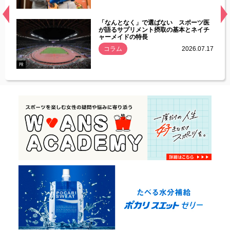
経異常
「なんとなく」で選ばない スポーツ医
づいた
が語るサプリメント摂取の基本とネイチ
ャーメイドの特長
コラム
2026.07.17
.07.21
PR