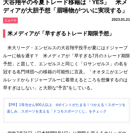
大谷翔平の今夏トレード移籍は「YES」 米メ
ディアが大胆予想「眉唾物がついに実現する」
2023.01.21
ニュース
米メディアが「早すぎるトレード期限予想」
米大リーグ・エンゼルスの大谷翔平投手が夏にはドジャーブ
ルーに袖を通す？ 米メディアが「早すぎる7月のトレード期限
予想」と題して、エンゼルスと同じく「ロサンゼルス」の名を
冠する名門球団への移籍の可能性に言及。「オオタニがエンゼ
ルレッドからドジャーブルーに着替えるところを想像するのは
早すぎはしない」と大胆な“予言”をしている。
【PR】1等当せん900人以上 dポイントがたまる！つかえる！スポーツを
楽しみ、スポーツを支える「ドコモスポーツくじ」をチェック