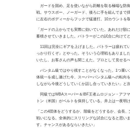
ガードを固め、足を使いながら距離を取る極端な防御
戦。サウスポー、ノーガード、後ろに手を組んでまで揺
に左右のボディーからフックで猛連打。10カウントを
「ガードの上からでも実際に効いていた。あれだけ額
蓄積させていきました。バトラーがこの試合に向けて
11回は完全にギアを上げました。バトラーは疲れて
っかり行くぞ』とやった。そういう心理戦もありました
いたし、お客さんの声も聞こえた。プロとして見せる
バンタム級ではやり残すことがなくなった。1つ重い
体統一を成し遂げた今、スーパーバンタム級への転向
しながら今後どうしていくか話し合っていきたい」と
同級ではWBAスーパー＆IBF王者ムロジョン・アフ
トン（米国）がベルトを保持している。井上は一夜明
「この4団体をどうするか、階級をどうするか、会長、
戦いになる。全体的にスリリングな試合になると思い
す。チャンスがあるならいきたい」