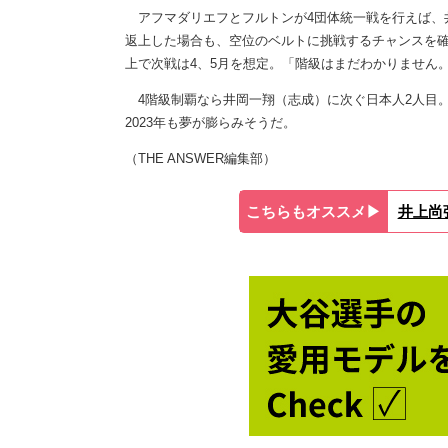
アフマダリエフとフルトンが4団体統一戦を行えば、
返上した場合も、空位のベルトに挑戦するチャンスを
上で次戦は4、5月を想定。「階級はまだわかりません
4階級制覇なら井岡一翔（志成）に次ぐ日本人2人目。
2023年も夢が膨らみそうだ。
（THE ANSWER編集部）
こちらもオススメ▶︎
井上尚