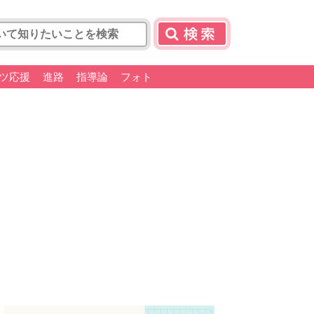
ツ応援
進路
指導論
フォト