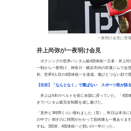
一夜明け会見に登
井上尚弥が一夜明け会見
ボクシングの世界バンタム級4団体統一王者・井上尚弥
一戦から一夜明け、神奈川・横浜市内の所属ジムで会見
初、世界9人目の4団体統一を達成。傷ひとつない顔で
【注目】「なんとなく」で選ばない スポーツ医が語
井上は4本のベルトを前に余韻に浸っていた。「4団体
きでバンタム級完全制覇を成し遂げた。
「意外と3時間くらい寝れました（笑）。昨日は本当に
の中で）倒すのに時間がかかって筋肉痛も一番ありま
すね。3団体、4団体統一と戦いの一年だった」