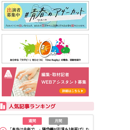
週間
月間
「本当は去年で…」陽岱鋼が引退を1年延ばした