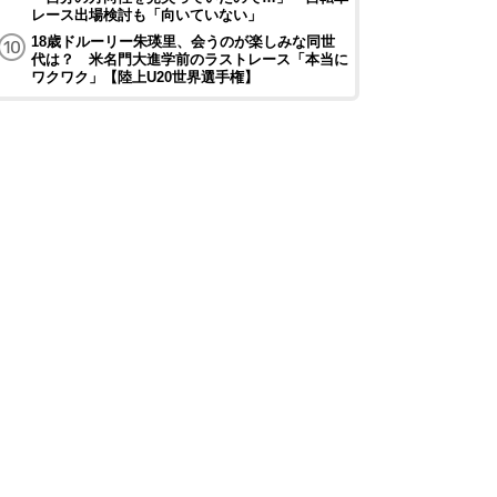
レース出場検討も「向いていない」
18歳ドルーリー朱瑛里、会うのが楽しみな同世
代は？ 米名門大進学前のラストレース「本当に
ワクワク」【陸上U20世界選手権】