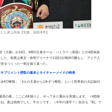
場した井上尚弥【写真：浜田洋平】
（大橋）が14日、WBO王者ポール・バトラー（英国）との4団体統
した。前夜は東京・有明アリーナで11回1分9秒KO勝ちし、アジア人
歴史をつくった一戦を振り返った。
るサプリメント摂取の基本とネイチャーメイドの特長
全KO奪取」「4人の王者から1本ずつ奪取」という世界初の大記録付
最高の夜。ここに4本揃うと、やってきた重みを実感します。（4団体
すね。夜は焼肉でした。牛タンです。（今年の漢字？）自分も『戦』で