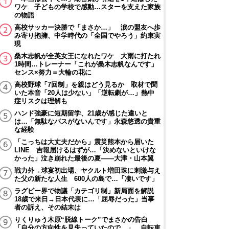
ワケ 子どもの学校で感動…スターを支えた家族
の物語
高校サッカー決勝で「まさか…」 涙の盟友へ歩
み寄り抱擁、中学時代の「全国でやろう」約束実
現
桑木志帆が全英女王になれたワケ 大雨に打たれ
1時間…トレーナー「これが桑木志帆なんです」
センス×努力＝大輪の花に
高校野球「7回制」を親はどう見るか 取材で聞
いた本音「20人は少ない」「逆転劇が…」熱中
症リスクは理解も
ハンド強豪に短期留学、21歳が感じた違いと
は…「無駄なパスがないんです」永森悠透の貴重
な経験
「こっちは大丈夫だから」震災熊本から届いた
LINE 吉報届けるはずが…「決めないといけな
かった」泣き崩れた最後の夏――大津・山本翼
戦力外→球宴初出場、ヤクルト増田珠に刺激与え
た父の新たな人生 600人の島で…「凄いです」
ラグビー界で物議「カテゴリ制」新局面を解説
18歳で来日→日本代表に…「屈辱だった」当事
者の訴え、その結末は
りくりゅう木原“脱線トーク”でまさかの告白
「自分の方向性を見失っていたので…」 自転車