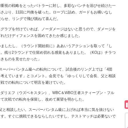
重視の戦略をとったバトラーに対し、多彩なパンチを浴びせ続けた一
さぶり、11回に均衡を破った。ロープに詰め、ガードもお構いなし
取らせ、リングで飛び跳ねて喜んだ。
にグラブを付けていれば、ノーダメージはないと思うので、ダメージを
どれだけディフェンスを固めてきたか感じました。
いましたし、（ラウンド開始前に）ああいうアクションを取って『し
。残り2ラウンドで仕留め切れる感覚もありました。（KOは）チラつ
べきものを見せたかった」
スーパーバンタム級への転向について、試合後のリング上では「4団
を考えています」とコメント。会見でも「ゆっくりして会長、父と相談
次戦での転向について明言を避けていた。
マダリエフ（ウズベキスタン）、WBC＆WBO王者スティーブン・フル
けて次戦での転向を保留し、改めて展望を明かした。
父と相談したい。スーパーバンタム級に上げれば本当に気を抜けない
ます。すぐに挑戦できるならしたいですし、テストマッチは必要ないで