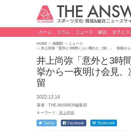
ホーム
コラム
ニュース
解説
女子とス
HOME
格闘技
ニュース
井上尚弥「意外と3時間くらい寝れた（笑）」 快挙から
井上尚弥「意外と3時
挙から一夜明け会見、
留
2022.12.14
著者 :
THE ANSWER編集部
キーワード :
井上尚弥
Twitter
Facebook
B!
Bookmark