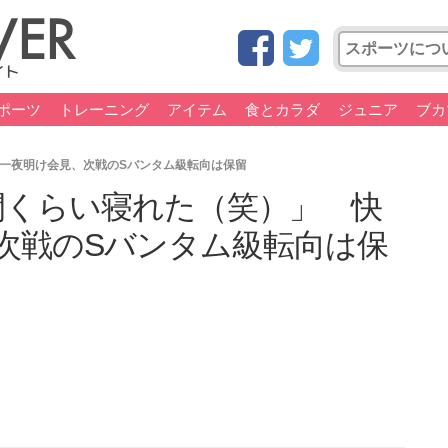
ポーツ
トレーニング
アイテム
食とカラダ
ジュニア
ブカ
一夜明け会見、次戦のSバンタム級転向は保留
間くらい寝れた（笑）」 快
次戦のSバンタム級転向は保