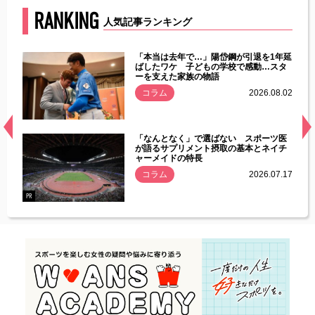
RANKING
人気記事ランキング
じた違
「本当は去年で…」陽岱鋼が引退を1年延
す」永
ばしたワケ 子どもの学校で感動…スタ
ーを支えた家族の物語
.08.01
コラム
2026.08.02
経異常
「なんとなく」で選ばない スポーツ医
づいた
が語るサプリメント摂取の基本とネイチ
ャーメイドの特長
コラム
2026.07.17
.07.21
PR