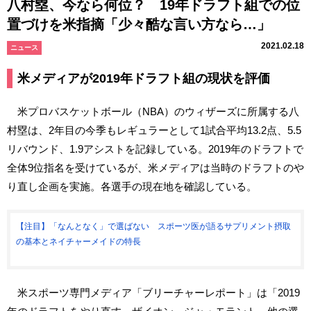
八村塁、今なら何位？ 19年ドラフト組での位
置づけを米指摘「少々酷な言い方なら…」
2021.02.18
ニュース
米メディアが2019年ドラフト組の現状を評価
米プロバスケットボール（NBA）のウィザーズに所属する八
村塁は、2年目の今季もレギュラーとして1試合平均13.2点、5.5
リバウンド、1.9アシストを記録している。2019年のドラフトで
全体9位指名を受けているが、米メディアは当時のドラフトのや
り直し企画を実施。各選手の現在地を確認している。
【注目】「なんとなく」で選ばない スポーツ医が語るサプリメント摂取
の基本とネイチャーメイドの特長
米スポーツ専門メディア「ブリーチャーレポート」は「2019