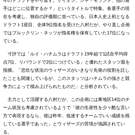
年のドラフトをやり直す。ザイオン、ジャ・モラント、他の選
手はどこに位置するか？」というタイトルで特集。各選手の現
在を考慮し、独自の評価順に並べている。日本人史上初となる
ドラフト1巡目、全体9位指名を受けた八村だが、やり直し企画
ではブルックリン・ネッツが指名権を保有していた17位になっ
ている。
寸評では「ルイ・ハチムラはドラフト19年組で1試合平均得
点7位、リバウンドで2位につけている」と優れたスタッツ面を
指摘。「悲壮な状況のウィザーズがいきなり先発の役割を託し
たことも関連しているが、このスタッツはハチムラの強さと競
争力によって積み上げられたものだ」と分析されている。
主力として活躍する八村だが、この企画には東地区14位のチ
ーム状況も考慮されているようで「彼の生産性を少々酷な言い
方で表現するなら、彼は昨年、低迷するチームでいい成績を残
している選手であった」とウィザーズの苦境が強調されてい
る。