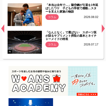
じた違
「本当は去年で…」陽岱鋼が引退を1年延
す」永
ばしたワケ 子どもの学校で感動…スタ
ーを支えた家族の物語
.08.01
コラム
2026.08.02
経異常
「なんとなく」で選ばない スポーツ医
づいた
が語るサプリメント摂取の基本とネイチ
ャーメイドの特長
コラム
2026.07.17
.07.21
PR