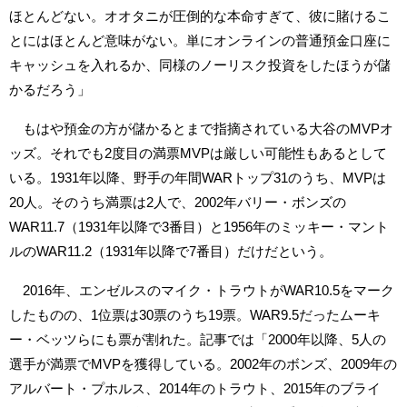
ほとんどない。オオタニが圧倒的な本命すぎて、彼に賭けるこ
とにはほとんど意味がない。単にオンラインの普通預金口座に
キャッシュを入れるか、同様のノーリスク投資をしたほうが儲
かるだろう」
もはや預金の方が儲かるとまで指摘されている大谷のMVPオ
ッズ。それでも2度目の満票MVPは厳しい可能性もあるとして
いる。1931年以降、野手の年間WARトップ31のうち、MVPは
20人。そのうち満票は2人で、2002年バリー・ボンズの
WAR11.7（1931年以降で3番目）と1956年のミッキー・マント
ルのWAR11.2（1931年以降で7番目）だけだという。
2016年、エンゼルスのマイク・トラウトがWAR10.5をマーク
したものの、1位票は30票のうち19票。WAR9.5だったムーキ
ー・ベッツらにも票が割れた。記事では「2000年以降、5人の
選手が満票でMVPを獲得している。2002年のボンズ、2009年の
アルバート・プホルス、2014年のトラウト、2015年のブライ