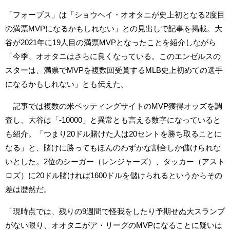
「フォーブス」は「ショウヘイ・オオタニが史上初となる2度目
の満票MVPになるかもしれない」との見出しで記事を掲載。大
谷が2021年に19人目の満票MVPとなったことを紹介しながら
「今季、オオタニはさらに良くなっている。このエンゼルスの
スターは、満票でMVPを複数回受賞するMLB史上初めての選手
になるかもしれない」とも伝えた。
記事では複数の米ベッティングサイトのMVP獲得オッズを調
査し、大谷は「-10000」と異常とも言える数字になっていると
も紹介。「つまり20ドル賭けた人は20セントを勝ち取ることに
なる」と、賭けに勝ってもほんのわずかな割合しか儲けられな
いとした。2位のシーガー（レンジャーズ）、タッカー（アスト
ロズ）に20ドル賭ければ1600ドルを儲けられるというからその
差は歴然だ。
「現時点では、残りの9週間で怪我をしたり予期せぬ大スランプ
がない限り、オオタニがア・リーグのMVPになることに疑いは