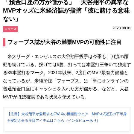
「預金口座の方が儲かる」 大谷翔平の異常な
MVPオッズに米経済誌が指摘「彼に賭ける意味
ない」
2023.08.01
ニュース
フォーブス誌が大谷の満票MVPの可能性に注目
米大リーグ・エンゼルスの大谷翔平投手は今季も二刀流の躍
動を続けている。投げては9勝、打っては本塁打王争いで独走す
る39本塁打をマーク。2021年以来、2度目のMVP最有力候補と
なっているが、米経済誌「フォーブス」は「単にオンラインの
普通預金口座にキャッシュを入れた方が儲かる」などと、大谷
MVPがほぼ確実である状況を伝えている。
【注目】大谷翔平が愛用するCW-Xの機能性ウェア MVP＆2冠王の下半身
を安定させる注目アイテムはこちら（インタビューあり）