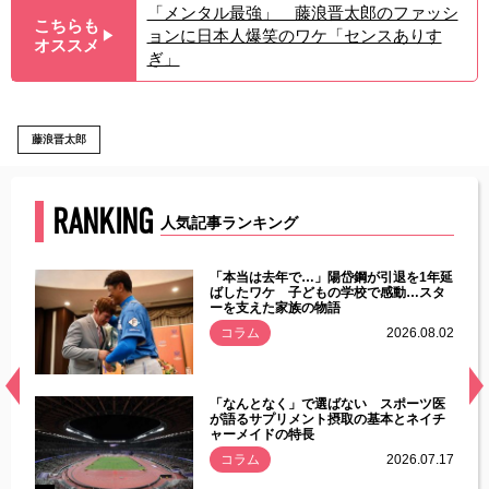
「メンタル最強」 藤浪晋太郎のファッシ
こちらも
ョンに日本人爆笑のワケ「センスありす
▶︎
オススメ
ぎ」
藤浪晋太郎
RANKING
人気記事ランキング
じた違
「本当は去年で…」陽岱鋼が引退を1年延
す」永
ばしたワケ 子どもの学校で感動…スタ
ーを支えた家族の物語
.08.01
コラム
2026.08.02
経異常
「なんとなく」で選ばない スポーツ医
づいた
が語るサプリメント摂取の基本とネイチ
ャーメイドの特長
コラム
2026.07.17
.07.21