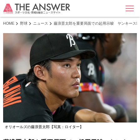
MENU
HOME
野球
ニュース
藤浪晋太郎を重要局面での起用示唆 ヤンキース制
オリオールズの藤浪晋太郎【写真：ロイター】