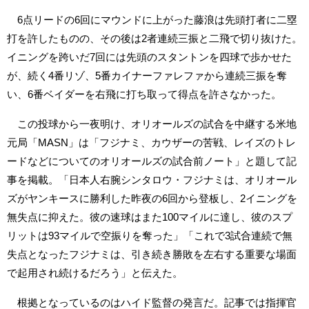
6点リードの6回にマウンドに上がった藤浪は先頭打者に二塁
打を許したものの、その後は2者連続三振と二飛で切り抜けた。
イニングを跨いだ7回には先頭のスタントンを四球で歩かせた
が、続く4番リゾ、5番カイナーファレファから連続三振を奪
い、6番ベイダーを右飛に打ち取って得点を許さなかった。
この投球から一夜明け、オリオールズの試合を中継する米地
元局「MASN」は「フジナミ、カウザーの苦戦、レイズのトレ
ードなどについてのオリオールズの試合前ノート」と題して記
事を掲載。「日本人右腕シンタロウ・フジナミは、オリオール
ズがヤンキースに勝利した昨夜の6回から登板し、2イニングを
無失点に抑えた。彼の速球はまた100マイルに達し、彼のスプ
リットは93マイルで空振りを奪った」「これで3試合連続で無
失点となったフジナミは、引き続き勝敗を左右する重要な場面
で起用され続けるだろう」と伝えた。
根拠となっているのはハイド監督の発言だ。記事では指揮官