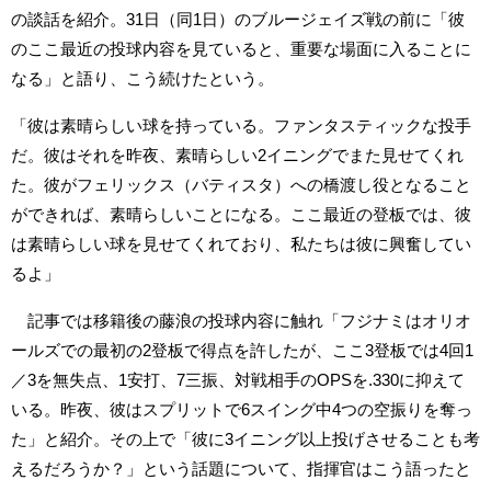
の談話を紹介。31日（同1日）のブルージェイズ戦の前に「彼
のここ最近の投球内容を見ていると、重要な場面に入ることに
なる」と語り、こう続けたという。
「彼は素晴らしい球を持っている。ファンタスティックな投手
だ。彼はそれを昨夜、素晴らしい2イニングでまた見せてくれ
た。彼がフェリックス（バティスタ）への橋渡し役となること
ができれば、素晴らしいことになる。ここ最近の登板では、彼
は素晴らしい球を見せてくれており、私たちは彼に興奮してい
るよ」
記事では移籍後の藤浪の投球内容に触れ「フジナミはオリオ
ールズでの最初の2登板で得点を許したが、ここ3登板では4回1
／3を無失点、1安打、7三振、対戦相手のOPSを.330に抑えて
いる。昨夜、彼はスプリットで6スイング中4つの空振りを奪っ
た」と紹介。その上で「彼に3イニング以上投げさせることも考
えるだろうか？」という話題について、指揮官はこう語ったと