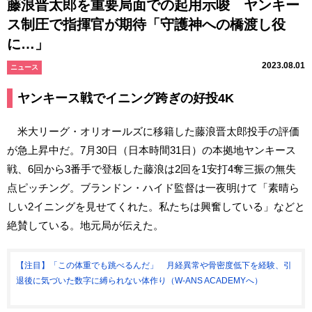
藤浪晋太郎を重要局面での起用示唆 ヤンキー
ス制圧で指揮官が期待「守護神への橋渡し役
に…」
2023.08.01
ニュース
ヤンキース戦でイニング跨ぎの好投4K
米大リーグ・オリオールズに移籍した藤浪晋太郎投手の評価
が急上昇中だ。7月30日（日本時間31日）の本拠地ヤンキース
戦、6回から3番手で登板した藤浪は2回を1安打4奪三振の無失
点ピッチング。ブランドン・ハイド監督は一夜明けて「素晴ら
しい2イニングを見せてくれた。私たちは興奮している」などと
絶賛している。地元局が伝えた。
【注目】「この体重でも跳べるんだ」 月経異常や骨密度低下を経験、引
退後に気づいた数字に縛られない体作り（W-ANS ACADEMYへ）