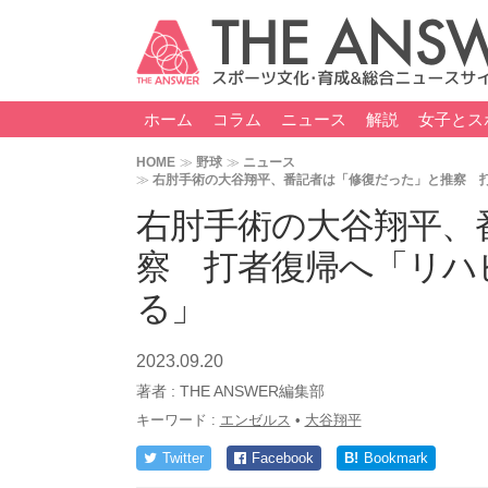
ホーム
コラム
ニュース
解説
女子とス
HOME
野球
ニュース
右肘手術の大谷翔平、番記者は「修復だった」と推察 打
右肘手術の大谷翔平、
察 打者復帰へ「リハ
る」
2023.09.20
著者 :
THE ANSWER編集部
キーワード :
エンゼルス
•
大谷翔平
Twitter
Facebook
B!
Bookmark