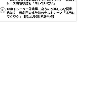
レース出場検討も「向いていない」
18歳ドルーリー朱瑛里、会うのが楽しみな同世
代は？ 米名門大進学前のラストレース「本当に
ワクワク」【陸上U20世界選手権】