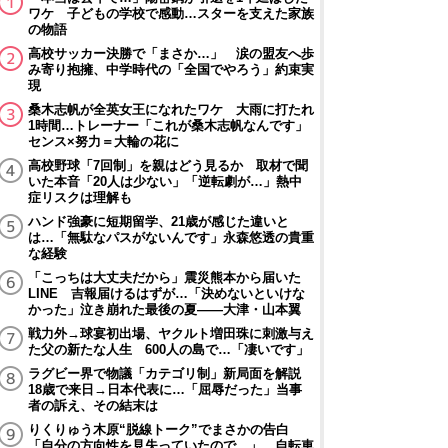
ワケ 子どもの学校で感動…スターを支えた家族
の物語
高校サッカー決勝で「まさか…」 涙の盟友へ歩
み寄り抱擁、中学時代の「全国でやろう」約束実
現
桑木志帆が全英女王になれたワケ 大雨に打たれ
1時間…トレーナー「これが桑木志帆なんです」
センス×努力＝大輪の花に
高校野球「7回制」を親はどう見るか 取材で聞
いた本音「20人は少ない」「逆転劇が…」熱中
症リスクは理解も
ハンド強豪に短期留学、21歳が感じた違いと
は…「無駄なパスがないんです」永森悠透の貴重
な経験
「こっちは大丈夫だから」震災熊本から届いた
LINE 吉報届けるはずが…「決めないといけな
かった」泣き崩れた最後の夏――大津・山本翼
戦力外→球宴初出場、ヤクルト増田珠に刺激与え
た父の新たな人生 600人の島で…「凄いです」
ラグビー界で物議「カテゴリ制」新局面を解説
18歳で来日→日本代表に…「屈辱だった」当事
者の訴え、その結末は
りくりゅう木原“脱線トーク”でまさかの告白
「自分の方向性を見失っていたので…」 自転車