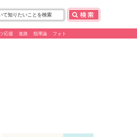
ツ応援
進路
指導論
フォト