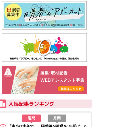
週間
月間
「本当は去年で…」陽岱鋼が引退を1年延ばした