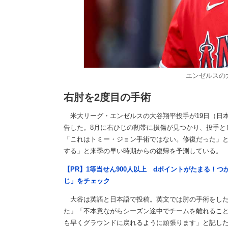
エンゼルスの
右肘を2度目の手術
米大リーグ・エンゼルスの大谷翔平投手が19日（日本
告した。8月に右ひじの靭帯に損傷が見つかり、投手と
「これはトミー・ジョン手術ではない。修復だった」
する」と来季の早い時期からの復帰を予測している。
【PR】1等当せん900人以上 dポイントがたまる！
じ」をチェック
大谷は英語と日本語で投稿。英文では肘の手術をした
た」「不本意ながらシーズン途中でチームを離れるこ
も早くグラウンドに戻れるように頑張ります」と記し