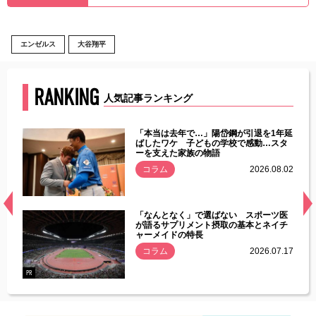
エンゼルス
大谷翔平
RANKING
人気記事ランキング
じた違
「本当は去年で…」陽岱鋼が引退を1年延
す」永
ばしたワケ 子どもの学校で感動…スタ
ーを支えた家族の物語
.08.01
コラム
2026.08.02
経異常
「なんとなく」で選ばない スポーツ医
づいた
が語るサプリメント摂取の基本とネイチ
ャーメイドの特長
コラム
2026.07.17
.07.21
PR