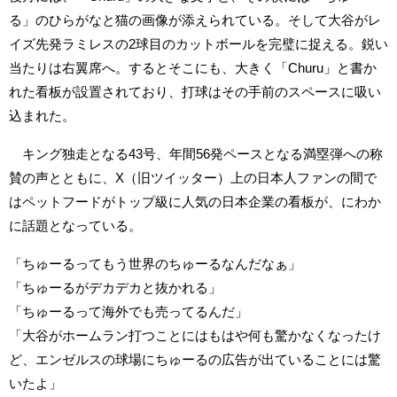
る」のひらがなと猫の画像が添えられている。そして大谷がレ
イズ先発ラミレスの2球目のカットボールを完璧に捉える。鋭い
当たりは右翼席へ。するとそこにも、大きく「Churu」と書か
れた看板が設置されており、打球はその手前のスペースに吸い
込まれた。
キング独走となる43号、年間56発ペースとなる満塁弾への称
賛の声とともに、X（旧ツイッター）上の日本人ファンの間で
はペットフードがトップ級に人気の日本企業の看板が、にわか
に話題となっている。
「ちゅーるってもう世界のちゅーるなんだなぁ」
「ちゅーるがデカデカと抜かれる」
「ちゅーるって海外でも売ってるんだ」
「大谷がホームラン打つことにはもはや何も驚かなくなったけ
ど、エンゼルスの球場にちゅーるの広告が出ていることには驚
いたよ」