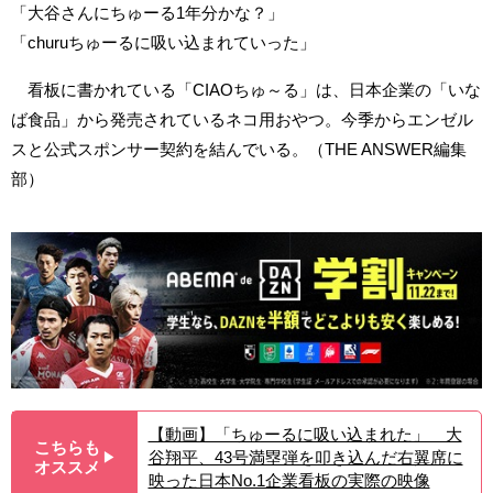
「大谷さんにちゅーる1年分かな？」
「churuちゅーるに吸い込まれていった」
看板に書かれている「CIAOちゅ～る」は、日本企業の「いな
ば食品」から発売されているネコ用おやつ。今季からエンゼル
スと公式スポンサー契約を結んでいる。（THE ANSWER編集
部）
【動画】「ちゅーるに吸い込まれた」 大
こちらも
谷翔平、43号満塁弾を叩き込んだ右翼席に
▶︎
オススメ
映った日本No.1企業看板の実際の映像