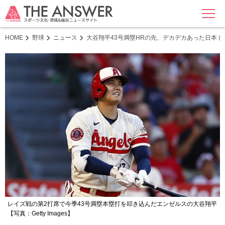
MENU
HOME
野球
ニュース
大谷翔平43号満塁HRの先、デカデカあった日本
レイズ戦の第2打席で今季43号満塁本塁打を叩き込んだエンゼルスの大谷翔平
【写真：Getty Images】