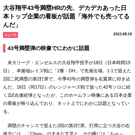
大谷翔平43号満塁HRの先、デカデカあった日
本トップ企業の看板が話題「海外でも売ってる
んだ」
2023.08.19
ニュース
43号満塁弾の映像でにわかに話題
米大リーグ・エンゼルスの大谷翔平投手が18日（日本時間19
日）、本拠地レイズ戦に「2番・DH」で先発出場。1-1で迎えた
2回二死満塁の第2打席で、今季43号の満塁弾を右翼席に叩き込
んだ。16日（同17日）のレンジャーズ戦で放った42号ソロに続
く2試合連続弾となったが、このホームラン映像にある日本企業
の看板が映り込んでおり、ネット上でにわかに話題となってい
る。
満塁のチャンスで迎えた2回の第2打席。打席に立つ大谷の右
後方には、「Churu」の大きな文字と、その横には「ちゅ～