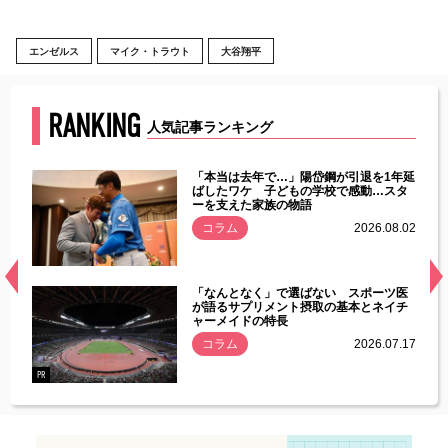
エンゼルス
マイク・トラウト
大谷翔平
RANKING
人気記事ランキング
じた違
「本当は去年で…」陽岱鋼が引退を1年延
す」永
ばしたワケ 子どもの学校で感動…スタ
ーを支えた家族の物語
.08.01
コラム
2026.08.02
経異常
「なんとなく」で選ばない スポーツ医
づいた
が語るサプリメント摂取の基本とネイチ
ャーメイドの特長
コラム
2026.07.17
.07.21
PR