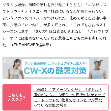
グラムも紹介。当時の感動を呼び起こすとともに「エンゼルス
でトラウトとオオタニが同じ打線にいるなんて信じられない」
というファンのコメントがつけられた。改めて考えると凄い事
実に共感の「いいね！」が多く押され、「これでもなおポスト
シーズンは逃す」「9人の打線は背負いきれない」「これでもプ
レーオフには進めないんだ」など悲喜こもごもの声も寄せられ
た。（THE ANSWER編集部）
【画像】「アメージングだ」「6兆ドルの
価値がある」 WBCでの直接対決がカード
こちらも
▶︎
オススメ
に、トラウトの3枚目のサインだけが異な
っている実際の写真