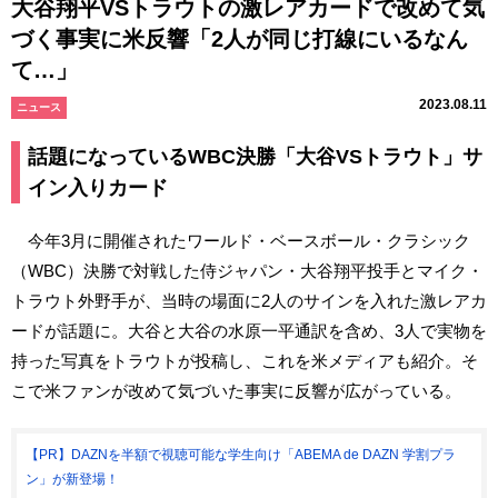
大谷翔平VSトラウトの激レアカードで改めて気
づく事実に米反響「2人が同じ打線にいるなん
て…」
2023.08.11
ニュース
話題になっているWBC決勝「大谷VSトラウト」サ
イン入りカード
今年3月に開催されたワールド・ベースボール・クラシック
（WBC）決勝で対戦した侍ジャパン・大谷翔平投手とマイク・
トラウト外野手が、当時の場面に2人のサインを入れた激レアカ
ードが話題に。大谷と大谷の水原一平通訳を含め、3人で実物を
持った写真をトラウトが投稿し、これを米メディアも紹介。そ
こで米ファンが改めて気づいた事実に反響が広がっている。
【PR】DAZNを半額で視聴可能な学生向け「ABEMA de DAZN 学割プラ
ン」が新登場！