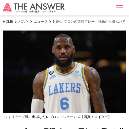
MENU
HOME
バスケ
ニュース
NBAレブロンの驚愕プレー 死角から飛んだ片
ウォリアーズ戦に出場したレブロン・ジェームズ【写真：ロイター】