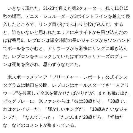
いきなり現れた。31-23で迎えた第2クォーター、残り11分15
秒の場面。デニス・シュルーダーが3ポイントラインを越えて侵
入したところで、リング目がけてふわりと投げ込んだ。する
と、誰もいないと思われたエリアに左サイドから飛び込んだの
は背番号6。レブロンは滞空時間の長いジャンプからワンハンド
でボールをつかむと、アリウープから豪快にリングに叩き込ん
だ。レブロンをチェックしていたはずのウォリアーズのグリー
ンは死角を突かれ、思わずうなだれた。
米スポーツメディア「ブリーチャー・レポート」公式インス
タグラムは動画を公開。レブロンはオールスターでも“一人アリ
ウープ”を披露して全米を驚かせたばかりだが、またも飛び出た
ビッグプレーに、米ファンからは「彼は38歳だぞ」「38歳でこ
れはクレイジーだ」「輝かしいキングだ」「18歳みたいなジャ
ンプだ」「なんてこった」「たぶんまだ28歳だろ」「怪物だ
な」などのコメントが集まっている。