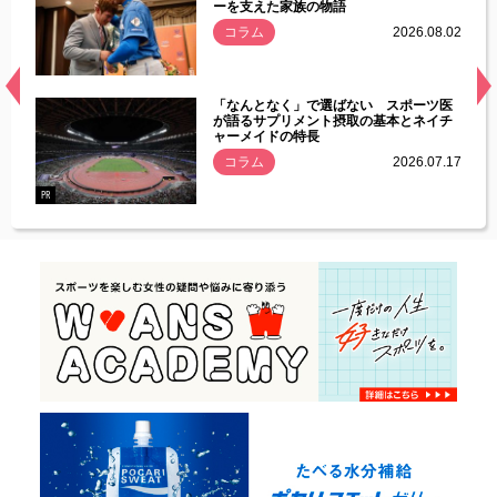
ーを支えた家族の物語
.08.01
コラム
2026.08.02
経異常
「なんとなく」で選ばない スポーツ医
づいた
が語るサプリメント摂取の基本とネイチ
ャーメイドの特長
コラム
2026.07.17
.07.21
PR