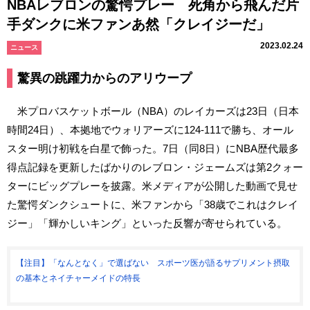
NBAレブロンの驚愕プレー 死角から飛んだ片
手ダンクに米ファンあ然「クレイジーだ」
2023.02.24
ニュース
驚異の跳躍力からのアリウープ
米プロバスケットボール（NBA）のレイカーズは23日（日本
時間24日）、本拠地でウォリアーズに124-111で勝ち、オール
スター明け初戦を白星で飾った。7日（同8日）にNBA歴代最多
得点記録を更新したばかりのレブロン・ジェームズは第2クォー
ターにビッグプレーを披露。米メディアが公開した動画で見せ
た驚愕ダンクシュートに、米ファンから「38歳でこれはクレイ
ジー」「輝かしいキング」といった反響が寄せられている。
【注目】「なんとなく」で選ばない スポーツ医が語るサプリメント摂取
の基本とネイチャーメイドの特長