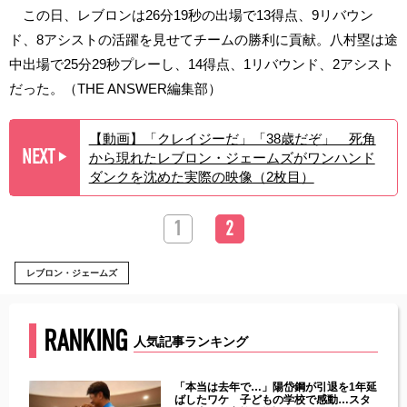
この日、レブロンは26分19秒の出場で13得点、9リバウン
ド、8アシストの活躍を見せてチームの勝利に貢献。八村塁は途
中出場で25分29秒プレーし、14得点、1リバウンド、2アシスト
だった。（THE ANSWER編集部）
【動画】「クレイジーだ」「38歳だぞ」 死角
NEXT
から現れたレブロン・ジェームズがワンハンド
▶︎
ダンクを沈めた実際の映像（2枚目）
1
2
レブロン・ジェームズ
RANKING
人気記事ランキング
じた違
「本当は去年で…」陽岱鋼が引退を1年延
す」永
ばしたワケ 子どもの学校で感動…スタ