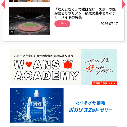
経異常
「なんとなく」で選ばない スポーツ医
づいた
が語るサプリメント摂取の基本とネイチ
ャーメイドの特長
コラム
2026.07.17
.07.21
PR