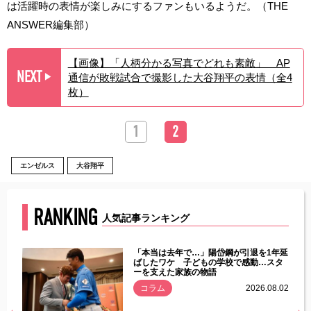
は活躍時の表情が楽しみにするファンもいるようだ。（THE
ANSWER編集部）
【画像】「人柄分かる写真でどれも素敵」 AP
NEXT
通信が敗戦試合で撮影した大谷翔平の表情（全4
▶︎
枚）
1
2
エンゼルス
大谷翔平
RANKING
人気記事ランキング
じた違
「本当は去年で…」陽岱鋼が引退を1年延
す」永
ばしたワケ 子どもの学校で感動…スタ
ーを支えた家族の物語
.08.01
コラム
2026.08.02