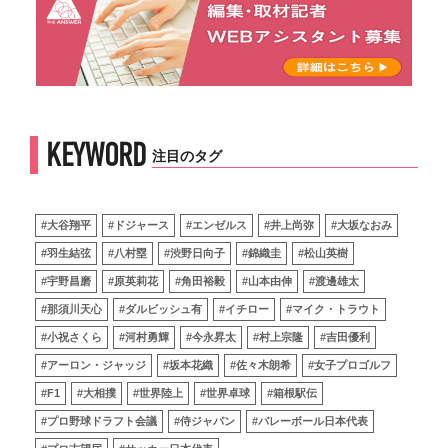
KEYWORD
注目のタグ
#大谷翔平
#ドジャース
#エンゼルス
#井上尚弥
#大坂なおみ
#羽生結弦
#八村塁
#渋野日向子
#錦織圭
#松山英樹
#宇野昌磨
#原英莉花
#角田裕毅
#山本由伸
#渡邊雄太
#那須川天心
#ダルビッシュ有
#イチロー
#マイク・トラウト
#小祝さくら
#河村勇輝
#今永昇太
#村上宗隆
#吉田優利
#アーロン・ジャッジ
#坂本花織
#佐々木朗希
#女子プロゴルフ
#F1
#大相撲
#世界陸上
#世界卓球
#箱根駅伝
#プロ野球ドラフト会議
#侍ジャパン
#バレーボール日本代表