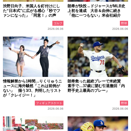
渋野日向子、米国人を釘付けにし
朗希が快投→ドジャースがMLB史
た“日本式”に広がる感心「秒でフ
上初を達成 大谷＆由伸に続き
ァンになった」「同意！」の声
「他に一つもない」米会社紹介
ゴルフ
野球
2026.06.06
2026.06.06
情報解禁から1時間…りくりゅうニ
朗希救った超絶プレーで米絶賛
ュースに海外騒然「これは前例が
素手で…37歳に望む引退撤回「内
ない」 揃う3/3、判明したリスト
野手史上最高のプレー」
が「クレイジー！」
フィギュアスケート
野球
2026.06.06
2026.06.06