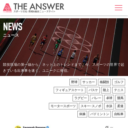
MENU
NEWS
ニュース
競技現場の第一線から、ネット上のトレンドまで。今、スポーツの世界で起
きている出来事を速く、ユニークに発信。
野球
サッカー
格闘技
ゴルフ
フィギュアスケート
バスケ
陸上
テニス
ラグビー
バレー
卓球
競馬
モータースポーツ
スキー･スノボ
水泳
柔道
体操
バドミントン
自転車