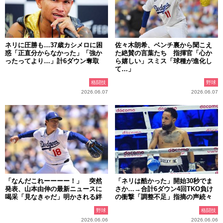
ネリに圧勝も…37歳カシメロに困
佐々木朗希、ベンチ裏から聞こえ
惑「正直分からなかった」「強か
た絶賛の言葉たち 指揮官「心か
ったってより…」計6ダウン奪取
ら嬉しい」スミス「球種が進化し
て…」
格闘技
野球
2026.06.07
2026.06.07
「なんだこれーーーー！」 突然
「ネリは酷かった」開始30秒でま
発表、山本由伸の最新ニュースに
さか…→合計6ダウン4回TKO負け
喝采「見なきゃだ」明かされる絆
の衝撃「調整不足」指摘の声続々
野球
格闘技
2026.06.06
2026.06.06