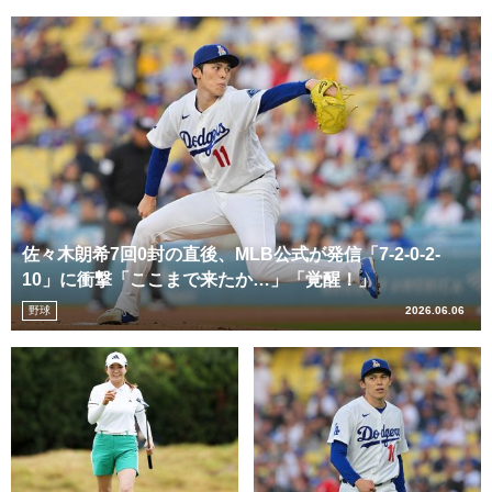
佐々木朗希7回0封の直後、MLB公式が発信「7-2-0-2-
10」に衝撃「ここまで来たか…」「覚醒！」
野球
2026.06.06