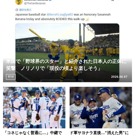
米国で「野球界のスター」と紹介された日本人の正体に
笑撃 ノリノリで「現役の頃より楽しそう」
野球
2026.06.07
「コネじゃなく普通に…」中継で
ド軍サヨナラ直後…“消えた男”に