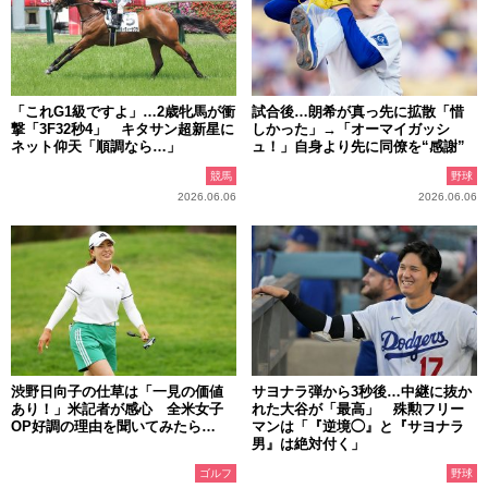
「これG1級ですよ」…2歳牝馬が衝
試合後…朗希が真っ先に拡散「惜
撃「3F32秒4」 キタサン超新星に
しかった」→「オーマイガッシ
ネット仰天「順調なら…」
ュ！」自身より先に同僚を“感謝”
競馬
野球
2026.06.06
2026.06.06
渋野日向子の仕草は「一見の価値
サヨナラ弾から3秒後…中継に抜か
あり！」米記者が感心 全米女子
れた大谷が「最高」 殊勲フリー
OP好調の理由を聞いてみたら…
マンは「『逆境◯』と『サヨナラ
男』は絶対付く」
ゴルフ
野球