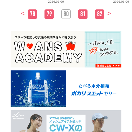
2026.06.06
2026.06.06
<
>
78
79
80
81
82