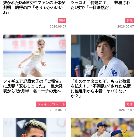
抜かれたDeNA女性ファンの正体が
ツッコミ「何処に？」 投稿され
判明 納得の声「そりゃかわいい
た1枚で「一目瞭然だ」
わ」
野球
野球
2026.06.07
2026.06.07
フィギュア17歳女子の「ご報告」
「あのオオタニだぞ。もっと敬意
に反響「安心しました」 重大発
を払え！」“不調扱い”された成績
表から1か月半…名コーチの元へ
に他選手から本音「ヤバくない
か？」
フィギュアスケート
野球
2026.06.07
2026.06.07