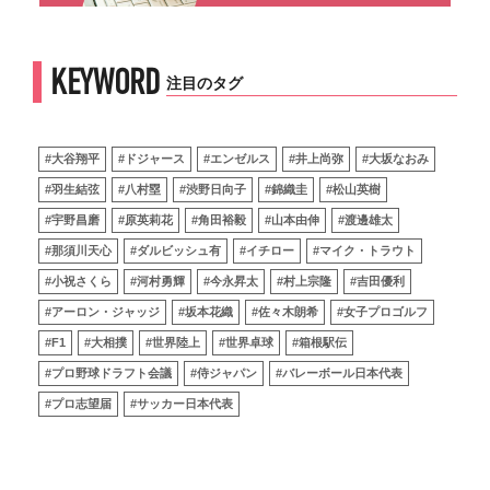
KEYWORD
注目のタグ
#大谷翔平
#ドジャース
#エンゼルス
#井上尚弥
#大坂なおみ
#羽生結弦
#八村塁
#渋野日向子
#錦織圭
#松山英樹
#宇野昌磨
#原英莉花
#角田裕毅
#山本由伸
#渡邊雄太
#那須川天心
#ダルビッシュ有
#イチロー
#マイク・トラウト
#小祝さくら
#河村勇輝
#今永昇太
#村上宗隆
#吉田優利
#アーロン・ジャッジ
#坂本花織
#佐々木朗希
#女子プロゴルフ
#F1
#大相撲
#世界陸上
#世界卓球
#箱根駅伝
#プロ野球ドラフト会議
#侍ジャパン
#バレーボール日本代表
#プロ志望届
#サッカー日本代表