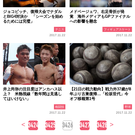
ジョコビッチ、復帰大会でナダル
メドベージェワ、右足骨折が発
とBIG4対決か 「シーズンを始め
覚 海外メディアもGPファイナル
るためには完璧」
への影響を懸念
テニス
フィギュアスケート
2017.11.22
2017.11.22
井上尚弥の注目度はアンカハス以
【21日の戦力動向】戦力外37歳が8
上？ 米熱視線「数年間は見逃し
年ぶり古巣復帰…「松坂世代」今
てはいけない」
オフ移籍第1号
格闘技
野球
2017.11.22
2017.11.22
<
>
3424
3425
3426
3427
3428