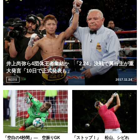
井上尚弥ら4団体王者集結か 「2.24」決戦で興行主が重
大発言「10日で正式発表も」
格闘技
2017.11.24
「空白の4秒間」― 空振りGK
「ストップ！」 松山、シビれ