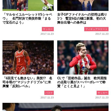
「マルセイユルーレットVSシャペ
女子GPファイナルへの切符は残り
ウ」 名門対決で美技炸裂「まる
1つ 暫定6位の樋口新葉、初の大
で宝石のよう」
舞台出場への条件は
サッカー
フィギュアスケート
2017.11.23
2017.11.23
「6回見ても飽きない」美技!? 名
CLで「芸術作品」誕生 欧州屈指
司令塔の“マジックドリブル”に米
の点取り屋がスーパーボレーで称
興奮「反則レベル」
賛「とくと見よ！」
バスケ
サッカー
2017.11.23
2017.11.23