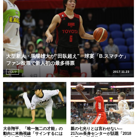
大型新人・馬場雄大が“田臥超え” 球宴「B.スマチケ」
ファン投票で新人初の最多得票
バスケ
2017.11.23
大谷翔平、「唯一無二の才能」の
親の七光りとは言わせない―
動向に米熱視線「サインするには
217cm長身センターが話題「2018