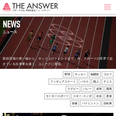
MENU
NEWS
ニュース
競技現場の第一線から、ネット上のトレンドまで。今、スポーツの世界で起
きている出来事を速く、ユニークに発信。
野球
サッカー
格闘技
ゴルフ
フィギュアスケート
バスケ
陸上
テニス
ラグビー
バレー
卓球
競馬
モータースポーツ
スキー･スノボ
水泳
柔道
体操
バドミントン
自転車