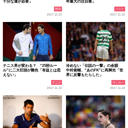
十分な運が必要」
年最大の注目株」
野球
バスケ
2017.11.22
2017.11.22
テニス界が変わる？ “25秒ルー
冷めない「伝説の一撃」の余韻
ル”に二大巨頭が難色「有益とは思
中村俊輔、“あのFK”に再脚光「世
えない」
界に反響もたらした」
テニス
サッカー
2017.11.22
2017.11.22