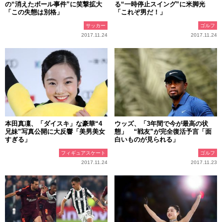
の“消えたボール事件”に笑撃拡大
る“一時停止スイング”に米脚光
「この失態は別格」
「これぞ男だ！」
サッカー
ゴルフ
2017.11.24
2017.11.24
本田真凜、「ダイスキ」な豪華“4
ウッズ、「3年間で今が最高の状
兄妹”写真公開に大反響「美男美女
態」 “戦友”が完全復活予言「面
すぎる」
白いものが見られる」
フィギュアスケート
ゴルフ
2017.11.24
2017.11.23