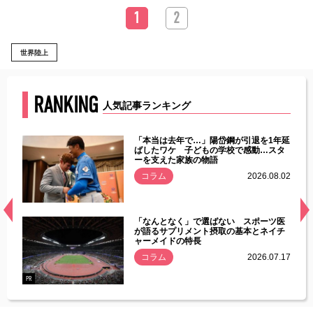
1
2
世界陸上
RANKING
人気記事ランキング
じた違
「本当は去年で…」陽岱鋼が引退を1年延
す」永
ばしたワケ 子どもの学校で感動…スタ
ーを支えた家族の物語
.08.01
コラム
2026.08.02
経異常
「なんとなく」で選ばない スポーツ医
づいた
が語るサプリメント摂取の基本とネイチ
ャーメイドの特長
コラム
2026.07.17
.07.21
PR